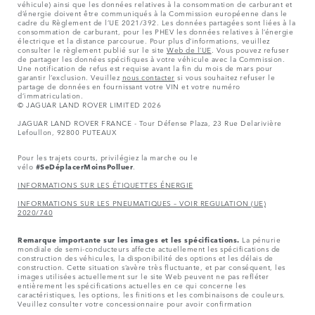
véhicule) ainsi que les données relatives à la consommation de carburant et
d’énergie doivent être communiqués à la Commission européenne dans le
cadre du Règlement de l’UE 2021/392. Les données partagées sont liées à la
consommation de carburant, pour les PHEV les données relatives à l’énergie
électrique et la distance parcourue. Pour plus d’informations, veuillez
consulter le règlement publié sur le site
Web de l’UE
. Vous pouvez refuser
de partager les données spécifiques à votre véhicule avec la Commission.
Une notification de refus est requise avant la fin du mois de mars pour
garantir l’exclusion. Veuillez
nous contacter
si vous souhaitez refuser le
partage de données en fournissant votre VIN et votre numéro
d’immatriculation.
© JAGUAR LAND ROVER LIMITED 2026
JAGUAR LAND ROVER FRANCE - Tour Défense Plaza, 23 Rue Delarivière
Lefoullon, 92800 PUTEAUX
Pour les trajets courts, privilégiez la marche ou le
vélo
#SeDéplacerMoinsPolluer
.
INFORMATIONS SUR LES ÉTIQUETTES ÉNERGIE
INFORMATIONS SUR LES PNEUMATIQUES – VOIR REGULATION (UE)
2020/740
Remarque importante sur les images et les spécifications.
La pénurie
mondiale de semi-conducteurs affecte actuellement les spécifications de
construction des véhicules, la disponibilité des options et les délais de
construction. Cette situation s’avère très fluctuante, et par conséquent, les
images utilisées actuellement sur le site Web peuvent ne pas refléter
entièrement les spécifications actuelles en ce qui concerne les
caractéristiques, les options, les finitions et les combinaisons de couleurs.
Veuillez consulter votre concessionnaire pour avoir confirmation