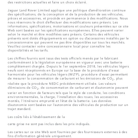
des restrictions actuelles et faire un choix éclairé.
Jaguar Land Rover Limited applique une politique d’amélioration continue
des spécifications, de la conception et de la production de ses véhicules,
pièces et accessoires, et procède en permanence à des modifications. Nous
nous réservons le droit d’effectuer des modifications sans préavis. Les
informations, spécifications, motorisations et couleurs présentées sur ce site
Web sont basées sur les spécifications européennes. Elles peuvent varier
selon le marché et être modifiées sans préavis. Certains des véhicules
présents sont dotés d’équipements en option ou d’accessoires installés par le
concessionnaire qui peuvent ne pas être disponibles sur tous les marchés.
Veuillez contacter votre concessionnaire local pour connaître les
disponibilités et les tarifs.
Les chiffres fournis sont issus des tests officiels menés par le fabricant
conformément à la législation européenne en vigueur avec une batterie
complètement chargée. Depuis le 1er septembre 2018, les véhicules légers
neufs sont réceptionnés en Europe sur la base de la procédure d'essai
harmonisée pour les véhicules légers (WLTP), procédure d'essai permettant
de mesurer la consommation de carburant et les émissions de CO
, plus
2
réaliste que la procédure NEDC précédemment utilisée. Les valeurs
d’émissions de CO
, de consommation de carburant et d’autonomie peuvent
2
varier en fonction de facteurs tels que le style de conduite, les conditions
environnementales, la charge, l’installation des roues, les accessoires
montés, l'itinéraire emprunté et l’état de la batterie. Les données
d’autonomie sont basées sur l’autonomie des véhicules de production sur un
trajet standard.
Les coûts liés à l’établissement de la
carte grise ne sont pas inclus dans les prix indiqués.
Les cartes sur ce site Web sont fournies par des fournisseurs externes à des
fins d’information générale uniquement.