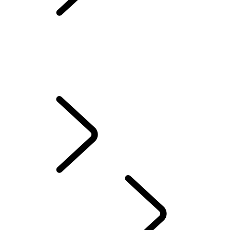
Range Rover House
VUE D’ENSEMBLE
L’HISTOIRE DE RANGE ROVER
Range Rover House
Éditions Londres
WIMBLEDON
ELECTROSTATIC SOUND
ENSEMBLE EXTÉRIEUR OCCASIONNEL - EMILY BOOKER
SYSTÈME AUDIO MERIDIAN
EXPLOREZ