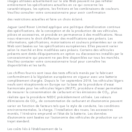
images utilisées actuellement sur le site Web peuvent ne pas refléter
entièrement les spécifications actuelles en ce qui concerne les
caractéristiques, les options, les finitions et les combinaisons de couleurs.
Veuillez consulter votre concessionnaire pour avoir confirmation
des restrictions actuelles et faire un choix éclairé.
Jaguar Land Rover Limited applique une politique d’amélioration continue
des spécifications, de la conception et de la production de ses véhicules,
pièces et accessoires, et procède en permanence à des modifications. Nous
nous réservons le droit d’effectuer des modifications sans préavis. Les
informations, spécifications, motorisations et couleurs présentées sur ce site
Web sont basées sur les spécifications européennes. Elles peuvent varier
selon le marché et être modifiées sans préavis. Certains des véhicules
présents sont dotés d’équipements en option ou d’accessoires installés par le
concessionnaire qui peuvent ne pas être disponibles sur tous les marchés.
Veuillez contacter votre concessionnaire local pour connaître les
disponibilités et les tarifs.
Les chiffres fournis sont issus des tests officiels menés par le fabricant
conformément à la législation européenne en vigueur avec une batterie
complètement chargée. Depuis le 1er septembre 2018, les véhicules légers
neufs sont réceptionnés en Europe sur la base de la procédure d'essai
harmonisée pour les véhicules légers (WLTP), procédure d'essai permettant
de mesurer la consommation de carburant et les émissions de CO
, plus
2
réaliste que la procédure NEDC précédemment utilisée. Les valeurs
d’émissions de CO
, de consommation de carburant et d’autonomie peuvent
2
varier en fonction de facteurs tels que le style de conduite, les conditions
environnementales, la charge, l’installation des roues, les accessoires
montés, l'itinéraire emprunté et l’état de la batterie. Les données
d’autonomie sont basées sur l’autonomie des véhicules de production sur un
trajet standard.
Les coûts liés à l’établissement de la