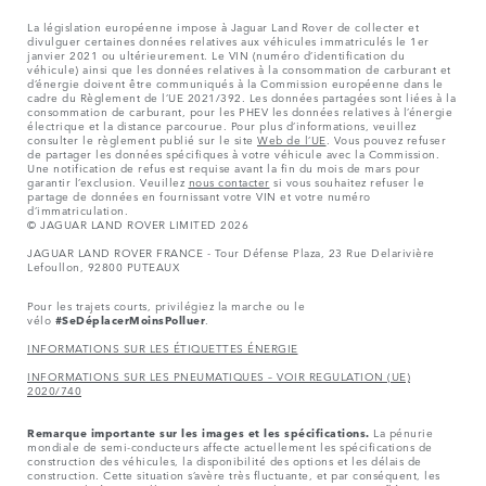
La législation européenne impose à Jaguar Land Rover de collecter et
divulguer certaines données relatives aux véhicules immatriculés le 1er
janvier 2021 ou ultérieurement. Le VIN (numéro d’identification du
véhicule) ainsi que les données relatives à la consommation de carburant et
d’énergie doivent être communiqués à la Commission européenne dans le
cadre du Règlement de l’UE 2021/392. Les données partagées sont liées à la
consommation de carburant, pour les PHEV les données relatives à l’énergie
électrique et la distance parcourue. Pour plus d’informations, veuillez
consulter le règlement publié sur le site
Web de l’UE
. Vous pouvez refuser
de partager les données spécifiques à votre véhicule avec la Commission.
Une notification de refus est requise avant la fin du mois de mars pour
garantir l’exclusion. Veuillez
nous contacter
si vous souhaitez refuser le
partage de données en fournissant votre VIN et votre numéro
d’immatriculation.
© JAGUAR LAND ROVER LIMITED 2026
JAGUAR LAND ROVER FRANCE - Tour Défense Plaza, 23 Rue Delarivière
Lefoullon, 92800 PUTEAUX
Pour les trajets courts, privilégiez la marche ou le
vélo
#SeDéplacerMoinsPolluer
.
INFORMATIONS SUR LES ÉTIQUETTES ÉNERGIE
INFORMATIONS SUR LES PNEUMATIQUES – VOIR REGULATION (UE)
2020/740
Remarque importante sur les images et les spécifications.
La pénurie
mondiale de semi-conducteurs affecte actuellement les spécifications de
construction des véhicules, la disponibilité des options et les délais de
construction. Cette situation s’avère très fluctuante, et par conséquent, les