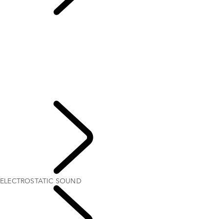
ELECTROSTATIC
SOUND
VUE D’ENSEMBLE
L’HISTOIRE DE RANGE ROVER
Range Rover House
Éditions Londres
WIMBLEDON
ELECTROSTATIC SOUND
ENSEMBLE EXTÉRIEUR OCCASIONNEL - EMILY BOOKER
SYSTÈME AUDIO MERIDIAN
EXPLOREZ
ELECTROSTATIC SOUND