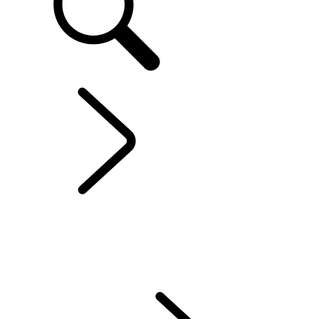
RANGE ROVER VELAR
...
PRÉSENTATION
PRÉSENTATION
GALERIE
MODÈLES ET SPÉCIFICATIONS
OPTIONS ET ACCESSOIRES
HYBRIDE ÉLECTRIQUE
OFFRES ACTUELLES
ENTREPRISE ET MOBILITÉ