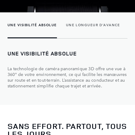
UNE VISIBILITÉ ABSOLUE
UNE LONGUEUR D’AVANCE
UN
UNE VISIBILITÉ ABSOLUE
La technologie de caméra panoramique 3D offre une vue à
360° de votre environnement, ce qui facilite les manœuvres
sur route et en tout-terrain. L’assistance au conducteur et au
stationnement simplifie chaque trajet et arrivée.
SANS EFFORT. PARTOUT, TOUS
LES JOURS.