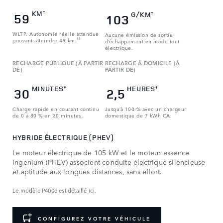
KM
†
G/KM
59
†
103
WLTP. Autonomie réelle attendue
Aucune émission de sortie
pouvant atteindre 49 km.
†§
d’échappement en mode tout
électrique.
RECHARGE PUBLIQUE (À PARTIR
RECHARGE À DOMICILE (À
DE)
PARTIR DE)
MINUTES
HEURES
‡
‡
30
2,5
Charge rapide en courant continu
Jusqu’à 100 % avec un chargeur
de 0 à 80 % en 30 minutes.
domestique de 7 kWh CA.
HYBRIDE ÉLECTRIQUE (PHEV)
Le moteur électrique de 105 kW et le moteur essence
Ingenium (PHEV) associent conduite électrique silencieuse
et aptitude aux longues distances, sans effort.
Le modèle P400e est détaillé ici.
CONFIGUREZ VOTRE VÉHICULE