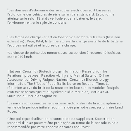
§
Les données d’autonomie des véhicules électriques sont basées sur
l’autonomie des véhicules de série sur un trajet standard. L’autonomie
atteinte varie selon l’état du véhicule et de la batterie, le trajet,
l’environnement et le style de conduite.
‡
Les temps de charge varient en fonction de nombreux facteurs (liste non
exhaustive) : l’âge, l’état, la température et la charge existante de la batterie,
l’équipement utilisé et la durée de la charge.
*La vitesse de pointe des moteurs avec suspension à ressorts hélicoïdaux
est de 210 km/h.
1
National Center for Biotechnology Information: Research on the
Relationship between Reaction Ability and Mental State for Online
Assessment of Driving Fatigue. National Center for Biotechnology
Information: The Effect of Road Traffic Noise on Reaction Time. La
réduction active du bruit de la route est incluse sur les modèles équipés
d’un toit panoramique et du système audio Meridian, Meridian 3D
Surround ou Meridian Signature.
2
La navigation connectée requiert une prolongation de la souscription au
terme de la période initiale recommandée par votre concessionnaire Land
Rover.
3
Une politique d’utilisation raisonnable peut s’appliquer. Souscription
standard d’un an pouvant être prolongée au terme de la période initiale
recommandée par votre concessionnaire Land Rover.