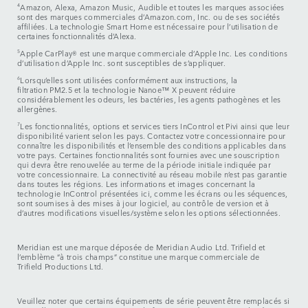
4
Amazon, Alexa, Amazon Music, Audible et toutes les marques associées
sont des marques commerciales d’Amazon.com, Inc. ou de ses sociétés
affiliées. La technologie Smart Home est nécessaire pour l’utilisation de
certaines fonctionnalités d’Alexa.
5
Apple CarPlay® est une marque commerciale d’Apple Inc. Les conditions
d’utilisation d’Apple Inc. sont susceptibles de s’appliquer.
6
Lorsqu’elles sont utilisées conformément aux instructions, la
filtration PM2.5 et la technologie Nanoe™ X peuvent réduire
considérablement les odeurs, les bactéries, les agents pathogènes et les
allergènes.
7
Les fonctionnalités, options et services tiers InControl et Pivi ainsi que leur
disponibilité varient selon les pays. Contactez votre concessionnaire pour
connaître les disponibilités et l’ensemble des conditions applicables dans
votre pays. Certaines fonctionnalités sont fournies avec une souscription
qui devra être renouvelée au terme de la période initiale indiquée par
votre concessionnaire. La connectivité au réseau mobile n’est pas garantie
dans toutes les régions. Les informations et images concernant la
technologie InControl présentées ici, comme les écrans ou les séquences,
sont soumises à des mises à jour logiciel, au contrôle de version et à
d’autres modifications visuelles/système selon les options sélectionnées.
Meridian est une marque déposée de Meridian Audio Ltd. Trifield et
l’emblème “à trois champs” constitue une marque commerciale de
Trifield Productions Ltd.
Veuillez noter que certains équipements de série peuvent être remplacés si