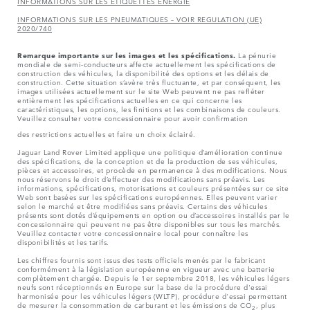
INFORMATIONS SUR LES ÉTIQUETTES ÉNERGIE
INFORMATIONS SUR LES PNEUMATIQUES – VOIR REGULATION (UE)
2020/740
Remarque importante sur les images et les spécifications.
La pénurie
mondiale de semi-conducteurs affecte actuellement les spécifications de
construction des véhicules, la disponibilité des options et les délais de
construction. Cette situation s’avère très fluctuante, et par conséquent, les
images utilisées actuellement sur le site Web peuvent ne pas refléter
entièrement les spécifications actuelles en ce qui concerne les
caractéristiques, les options, les finitions et les combinaisons de couleurs.
Veuillez consulter votre concessionnaire pour avoir confirmation
des restrictions actuelles et faire un choix éclairé.
Jaguar Land Rover Limited applique une politique d’amélioration continue
des spécifications, de la conception et de la production de ses véhicules,
pièces et accessoires, et procède en permanence à des modifications. Nous
nous réservons le droit d’effectuer des modifications sans préavis. Les
informations, spécifications, motorisations et couleurs présentées sur ce site
Web sont basées sur les spécifications européennes. Elles peuvent varier
selon le marché et être modifiées sans préavis. Certains des véhicules
présents sont dotés d’équipements en option ou d’accessoires installés par le
concessionnaire qui peuvent ne pas être disponibles sur tous les marchés.
Veuillez contacter votre concessionnaire local pour connaître les
disponibilités et les tarifs.
Les chiffres fournis sont issus des tests officiels menés par le fabricant
conformément à la législation européenne en vigueur avec une batterie
complètement chargée. Depuis le 1er septembre 2018, les véhicules légers
neufs sont réceptionnés en Europe sur la base de la procédure d'essai
harmonisée pour les véhicules légers (WLTP), procédure d'essai permettant
de mesurer la consommation de carburant et les émissions de CO
, plus
2