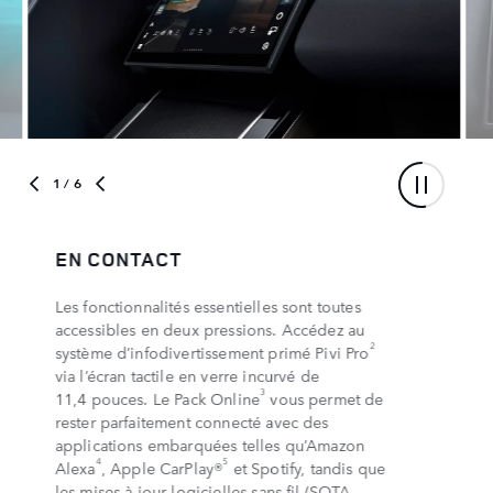
1
/ 6
EN CONTACT
Les fonctionnalités essentielles sont toutes
accessibles en deux pressions. Accédez au
2
système d’infodivertissement primé Pivi Pro
via l’écran tactile en verre incurvé de
3
11,4 pouces. Le Pack Online
vous permet de
rester parfaitement connecté avec des
applications embarquées telles qu’Amazon
4
5
Alexa
, Apple CarPlay®
et Spotify, tandis que
les mises à jour logicielles sans fil (SOTA -