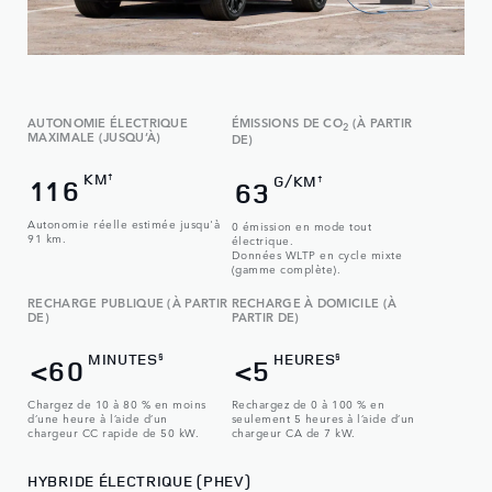
AUTONOMIE ÉLECTRIQUE
ÉMISSIONS DE CO
(À PARTIR
2
MAXIMALE (JUSQU’À)
DE)
KM
†
G/KM
116
†
63
Autonomie réelle estimée jusqu'à
0 émission en mode tout
91 km.
électrique.
Données WLTP en cycle mixte
(gamme complète).
RECHARGE PUBLIQUE (À PARTIR
RECHARGE À DOMICILE (À
DE)
PARTIR DE)
MINUTES
HEURES
§
§
<60
<5
Chargez de 10 à 80 % en moins
Rechargez de 0 à 100 % en
d’une heure à l’aide d’un
seulement 5 heures à l’aide d’un
chargeur CC rapide de 50 kW.
chargeur CA de 7 kW.
HYBRIDE ÉLECTRIQUE (PHEV)