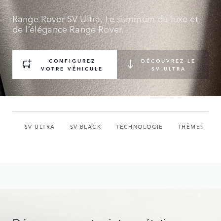
Range Rover SV Ultra. Le summum du luxe et
de l’élégance Range Rover.
CONFIGUREZ
DÉCOUVREZ LE
VOTRE VÉHICULE
SV ULTRA
SV ULTRA
SV BLACK
TECHNOLOGIE
THÈMES