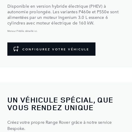
Disponible en version hybride électrique (PHEV) à
autonomie prolongée. Les variantes P460e et P550e sont
alimentées par un moteur Ingenium 3.0 L essence 6
cylindres avec moteur électrique de 160 kW.
Moteur P460e détaillé ici.
CONFIGUREZ VOTRE VÉHICULE
UN VÉHICULE SPÉCIAL, QUE
VOUS RENDEZ UNIQUE
Choisissez l’un de nos modèles, puis commencez la
personnalisation.
Créez votre propre Range Rover grâce à notre service
Bespoke.