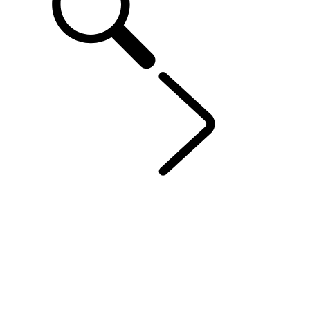
RANGE ROVER
...
Range Rover SV
PRÉSENTATION
GALERIE
Range Rover SV
RANGE ROVER BESPOKE
MODÈLES ET SPÉCIFICATIONS
OPTIONS ET ACCESSOIRES
HYBRID ÉLECTRIQUE
OFFRES ACTUELLES
ENTREPRISE ET MOBILITÉ