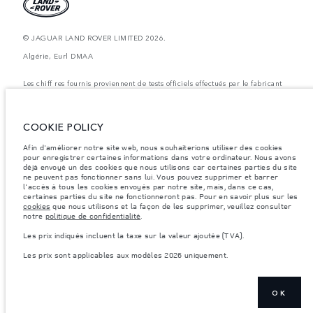
© JAGUAR LAND ROVER LIMITED 2026.
Algérie, Eurl DMAA
Les chiff res fournis proviennent de tests officiels effectués par le fabricant
conformément å la législation européenne en vigueur. La consommation
réelle de carburant d'un véhicule peut différer de celle obtenue dans ces
tests et ces chiffres sont fournis å des fins de comparaison uniquement. Les
données, les caractéristiques techniques et les couleurs publiées sur le
COOKIE POLICY
configurateur peuvent varier d'un marché à l'autre et ne comprennent pas
de prix. Veuillez consulter votre concessionnaire pour des informations sur
Afin d'améliorer notre site web, nous souhaiterions utiliser des cookies
la disponibilité et les prix.
pour enregistrer certaines informations dans votre ordinateur. Nous avons
Les poids indiqués correspondent à des spécifications de véhicule standard.
déjà envoyé un des cookies que nous utilisons car certaines parties du site
Les accessoires et autres éléments montés après le point de fabrication
ne peuvent pas fonctionner sans lui. Vous pouvez supprimer et barrer
affecteront la charge utile. Assurez-vous que le poids total en charge du
l'accès à tous les cookies envoyés par notre site, mais, dans ce cas,
véhicule, les charges maximales par essieu et la charge utile ne sont pas
certaines parties du site ne fonctionneront pas. Pour en savoir plus sur les
dépassés lorsque vous chargez des accessoires, des occupants, des liquides
cookies
que nous utilisons et la façon de les supprimer, veuillez consulter
et des carburants.
notre
politique de confidentialité
.
Remarque importante sur les images et les spécifications.
La pénurie
Les prix indiqués incluent la taxe sur la valeur ajoutée (TVA).
mondiale de semi-conducteurs affecte actuellement les spécifications de
construction des véhicules, la disponibilité des options et les délais de
Les prix sont applicables aux modèles 2026 uniquement.
construction. Cette situation s’avère très fluctuante, et par conséquent, les
images utilisées actuellement sur le site Web peuvent ne pas refléter
entièrement les spécifications actuelles en ce qui concerne les
caractéristiques, les options, les finitions et les combinaisons de couleurs.
Veuillez consulter votre concessionnaire pour avoir confirmation des
OK
restrictions actuelles et faire un choix éclairé