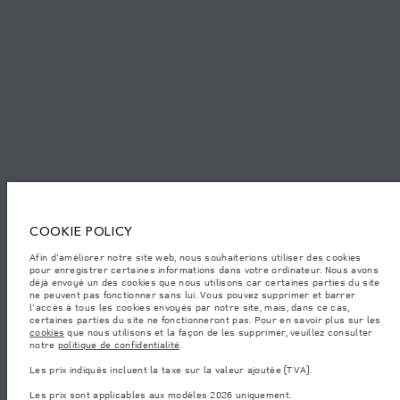
© JAGUAR LAND ROVER LIMITED 2026.
Algérie, Eurl DMAA
Les chiff res fournis proviennent de tests officiels effectués par le fabricant
conformément å la législation européenne en vigueur. La consommation
réelle de carburant d'un véhicule peut différer de celle obtenue dans ces
tests et ces chiffres sont fournis å des fins de comparaison uniquement. Les
données, les caractéristiques techniques et les couleurs publiées sur le
COOKIE POLICY
configurateur peuvent varier d'un marché à l'autre et ne comprennent pas
de prix. Veuillez consulter votre concessionnaire pour des informations sur
Afin d'améliorer notre site web, nous souhaiterions utiliser des cookies
la disponibilité et les prix.
pour enregistrer certaines informations dans votre ordinateur. Nous avons
Les poids indiqués correspondent à des spécifications de véhicule standard.
déjà envoyé un des cookies que nous utilisons car certaines parties du site
Les accessoires et autres éléments montés après le point de fabrication
ne peuvent pas fonctionner sans lui. Vous pouvez supprimer et barrer
affecteront la charge utile. Assurez-vous que le poids total en charge du
l'accès à tous les cookies envoyés par notre site, mais, dans ce cas,
véhicule, les charges maximales par essieu et la charge utile ne sont pas
certaines parties du site ne fonctionneront pas. Pour en savoir plus sur les
dépassés lorsque vous chargez des accessoires, des occupants, des liquides
cookies
que nous utilisons et la façon de les supprimer, veuillez consulter
et des carburants.
notre
politique de confidentialité
.
Remarque importante sur les images et les spécifications.
La pénurie
Les prix indiqués incluent la taxe sur la valeur ajoutée (TVA).
mondiale de semi-conducteurs affecte actuellement les spécifications de
construction des véhicules, la disponibilité des options et les délais de
Les prix sont applicables aux modèles 2026 uniquement.
construction. Cette situation s’avère très fluctuante, et par conséquent, les