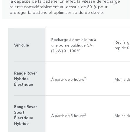
la capacité de la batterie. En effet, la vitesse de recharge
ralentit considérablement au-dessus de 80 % pour
protéger la batterie et optimiser sa durée de vie.
Recharge à domicile ou à
Recharge 
Véhicule
une borne publique CA
rapide 0 
(7 kW) 0 – 100 %
Range Rover
Hybride
2
À partir de 5 hours
Moins de
Électrique
Range Rover
Sport
2
À partir de 5 hours
Moins de
Électrique
Hybride