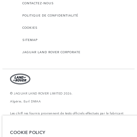
CONTACTEZ-NOUS
POLITIQUE DE CONFIDENTIALITÉ
COOKIES
SITEMAP
JAGUAR LAND ROVER CORPORATE
© JAGUAR LAND ROVER LIMITED 2026.
Algérie, Eurl DMAA
Les chiff res fournis proviennent de tests officiels effectués par le fabricant
conformément å la législation européenne en vigueur. La consommation
réelle de carburant d'un véhicule peut différer de celle obtenue dans ces
tests et ces chiffres sont fournis å des fins de comparaison uniquement. Les
données, les caractéristiques techniques et les couleurs publiées sur le
COOKIE POLICY
configurateur peuvent varier d'un marché à l'autre et ne comprennent pas