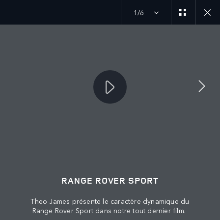
1/6
SUIVEZ LA CONVERSATION
Marché
ALGÉRIE
Langue
RANGE ROVER SPORT
FRANÇAIS
Theo James présente le caractère dynamique du
Range Rover Sport dans notre tout dernier film.
Détaillant