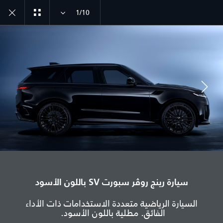
1/10
استكشف سيارة رينج روڤر سبورت
SV باللون الأسود
انضم إلى الحوار
الدولة
سيارة رينج روڤر سبورت SV باللون الأسود
فلسطين
السيارة الرياضية متعددة الاستخدامات ذات الأداء
الفائق. مطلية باللون الأسود.
اللغة