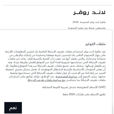
جاكوار لاند روڨر المحدودة: 2026
فلسطين, شركة ريتز موترز المحدودة
تعكس الأوزان المذكورة مواصفات السيارة القياسية. سوف تؤثر الإكسسوارات وغيرها من
العناصر المثبتة بعد نقطة التصنيع في الحمولة. تأكد من عدم تجاوز الوزن الإجمالي للسيارة
والحد الأقصى لأحمال المحور عند تحميل السيارة بالإكسسوارات والركاب والسوائل والوقود
ملفات الكوكيز
والحمولة.
تود جاكوار لاند روڤر استخدام ملفات تعريف الارتباط الخاصة بك لتخزين المعلومات اللازمة
على جهاز الكمبيوتر الخاص بك لتحسين تجربة موقعنا وتمكيننا من إخبارك والإعلان عن
المعلومات والمواصفات والأسعار والألوان المذكورة على هذا الموقع قد تختلف من بلد إلى
منتجاتنا وخدماتنا، والتي نعتقد أنها قد تكون ذات أهمية بالنسبة إليك. واحد من ملفات
آخر، كما أنّها قد تتغير بدون إشعار مسبق. الرجاء التواصل مع وكيلنا المحلي للتأكد من توفّرها
تعريف الارتباط التي نستخدمها ضرورية لعدة أجزاء من الموقع للعمل بطريقة جيدة، وقد
والتحقق من الأسعار.
تم بالفعل إرسالها. يمكنك حذف جميع ملفات تعريف الارتباط من هذا الموقع وحظرها، إلا
إن النقص العالمي في أشباه الموصلات يؤثر حاليًا
أن بعض المكونات الأساسية بالنسبة لاشتغال الموقع قد لا تعمل بشكل صحيح. لمعرفة
ملاحظة مهمة حول الصور والمواصفات.
في مواصفات تصميم السيارات وتوفر الخيارات وتوقيتات التصاميم. هذا ظرف ديناميكي
المزيد عن إعلاناتنا عبر الإنترنت أو حول ملفات تعريف الارتباط التي نستخدمها وكيفية
للغاية، ونتيجة لذلك، قد لا تمثّل الصور المستخدَمة ضمن موقع الويب حاليًا المواصفات الحالية
حذفها، يرجى الرجوع إلى
سياسة الخصوصية
. عند الإغلاق، فإنك توافق على استخدام
بالكامل بالنسبة إلى الميزات والخيارات والحلية ومجموعات الألوان. يرجى استشارة وكيلك الذي
ملفات تعريف الارتباط بما يتماشى
مع سياسة ملفات تعريف الارتباط
.
سيتمكّن من تأكيد أي تقييدات حالية معك للسماح لك باتخاذ قرار مدروس
(VAT) الأسعار المعروضة تشمل ضريبة القيمة المضافة.
الأرقام المقدمة هي نتيجة لاختبارات المصنع الرسمية وفقاً لتشريعات الاتحاد الأوروبي. قد
يتباين استهلك الوقود الفعلي للمركبة عن ذلك المتحقق في تلك الاختبارات كما أن هذه
تطبق الأسعار على طرازات 2026 فقط.
الأرقام بغرض المقارنة فحسب.‎‎‎
نعم