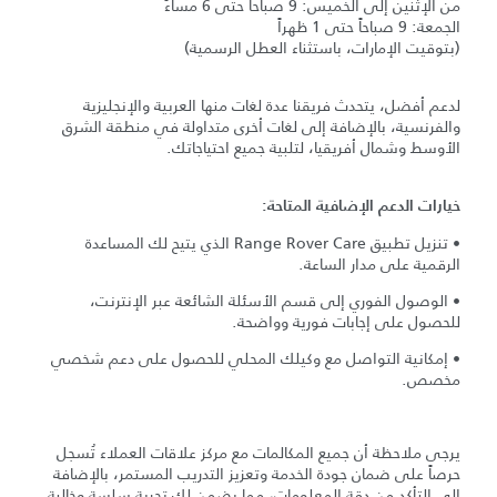
من الإثنين إلى الخميس: 9 صباحاً حتى 6 مساءً
الجمعة: 9 صباحاً حتى 1 ظهراً
(بتوقيت الإمارات، باستثناء العطل الرسمية)
لدعم أفضل، يتحدث فريقنا عدة لغات منها العربية والإنجليزية
والفرنسية، بالإضافة إلى لغات أخرى متداولة في منطقة الشرق
الأوسط وشمال أفريقيا، لتلبية جميع احتياجاتك.
خيارات الدعم الإضافية المتاحة:
• تنزيل تطبيق Range Rover Care الذي يتيح لك المساعدة
الرقمية على مدار الساعة.
• الوصول الفوري إلى قسم الأسئلة الشائعة عبر الإنترنت،
للحصول على إجابات فورية وواضحة.
• إمكانية التواصل مع وكيلك المحلي للحصول على دعم شخصي
مخصص.
يرجى ملاحظة أن جميع المكالمات مع مركز علاقات العملاء تُسجل
حرصاً على ضمان جودة الخدمة وتعزيز التدريب المستمر، بالإضافة
إلى التأكد من دقة المعلومات، مما يضمن لك تجربة سلسة وخالية