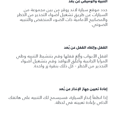
التنبيه والوميض عن بُعد
حدد موقع سيارة لاند روڤر من بين مجموعة من
السيارات عن طريق تشغيل أضواء التحذير من الخطر
والمصابيح الأمامية ذات الضوء المنخفض والتنبيه
الصوتي.
القفل وإلغاء القفل عن بُعد
اقفل الأبواب وألغِ قفلها وقم بتنشيط التنبيه وطي
المرايا الجانبية وأغلق النوافذ وقم بتشغيل أضواء
التحذير من الخطر - كل ذلك بنقرة زر واحدة.
إعادة تعيين جهاز الإنذار عن بُعد
إذا انطفأ إنذار السيارة، فسيسمح لك التنبيه على هاتفك
الذكي بإعادة تعيينه في لحظة.