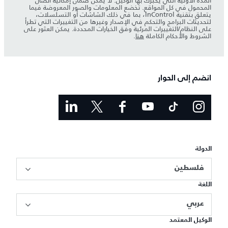
المدة الأولية التي يخبرك بها الوكيل. لا يمكن ضمان إمكانية اتصال
المحمول في كل المواقع. تخضع المعلومات والصور المعروضة فيما
يتعلق بتقنية InControl، بما في ذلك الشاشات أو التسلسلات،
لتحديثات البرامج والتحكم في الإصدار وغيرها من التغييرات التي تطرأ
على النظام/التغييرات المرئية وفق الخيارات المحددة. يمكن العثور على
الشروط والأحكام الكاملة
هنا
.
انضم إلى الحوار
الدولة
فلسطين
اللغة
عربي
الوكيل المعتمد