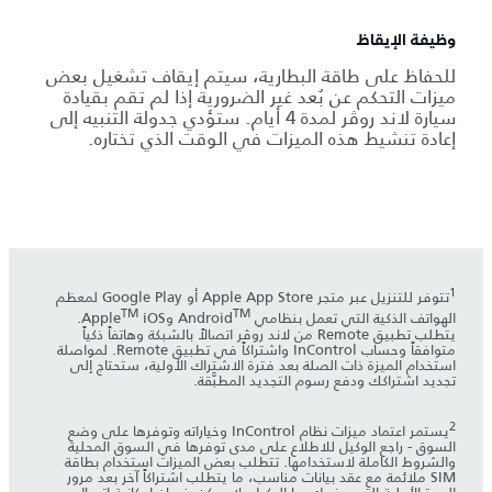
وظيفة الإيقاظ
للحفاظ على طاقة البطارية، سيتم إيقاف تشغيل بعض
ميزات التحكم عن بُعد غير الضرورية إذا لم تقم بقيادة
سيارة لاند روڤر لمدة 4 أيام. ستؤدي جدولة التنبيه إلى
إعادة تنشيط هذه الميزات في الوقت الذي تختاره.
1
تتوفر للتنزيل عبر متجر Apple App Store أو Google Play لمعظم
TM
TM
الهواتف الذكية التي تعمل بنظامي Android
وApple
iOS.
يتطلب تطبيق Remote من لاند روڤر اتصالاً بالشبكة وهاتفاً ذكياً
متوافقاً وحساب InControl واشتراكاً في تطبيق Remote. لمواصلة
استخدام الميزة ذات الصلة بعد فترة الاشتراك الأولية، ستحتاج إلى
تجديد اشتراكك ودفع رسوم التجديد المطبَّقة.
2
يستمر اعتماد ميزات نظام InControl وخياراته وتوفرها على وضع
السوق - راجع الوكيل للاطلاع على مدى توفرها في السوق المحلية
والشروط الكاملة لاستخدامها. تتطلب بعض الميزات استخدام بطاقة
SIM ملائمة مع عقد بيانات مناسب، ما يتطلب اشتراكاً آخر بعد مرور