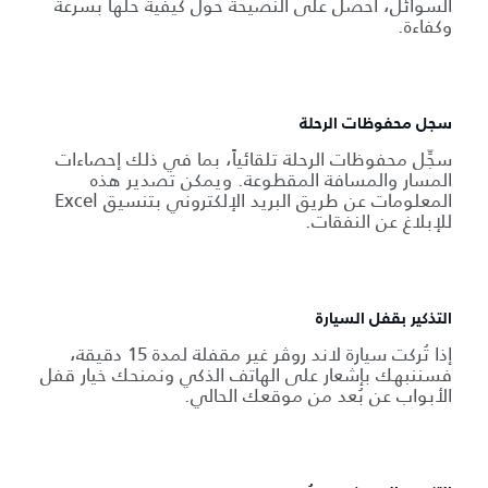
السوائل، احصل على النصيحة حول كيفية حلها بسرعة
وكفاءة.
سجل محفوظات الرحلة
سجِّل محفوظات الرحلة تلقائياً، بما في ذلك إحصاءات
المسار والمسافة المقطوعة. ويمكن تصدير هذه
المعلومات عن طريق البريد الإلكتروني بتنسيق Excel
للإبلاغ عن النفقات.
التذكير بقفل السيارة
إذا تُركت سيارة لاند روڤر غير مقفلة لمدة 15 دقيقة،
فسننبهك بإشعار على الهاتف الذكي ونمنحك خيار قفل
الأبواب عن بُعد من موقعك الحالي.