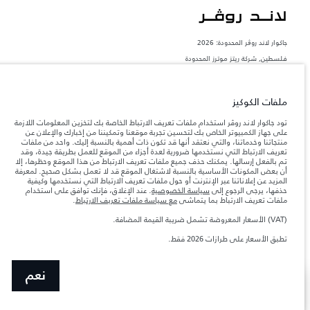
جاكوار لاند روڨر المحدودة: 2026
فلسطين, شركة ريتز موترز المحدودة
تعكس الأوزان المذكورة مواصفات السيارة القياسية. سوف تؤثر الإكسسوارات وغيرها من
العناصر المثبتة بعد نقطة التصنيع في الحمولة. تأكد من عدم تجاوز الوزن الإجمالي للسيارة
والحد الأقصى لأحمال المحور عند تحميل السيارة بالإكسسوارات والركاب والسوائل والوقود
ملفات الكوكيز
والحمولة.
تود جاكوار لاند روڤر استخدام ملفات تعريف الارتباط الخاصة بك لتخزين المعلومات اللازمة
على جهاز الكمبيوتر الخاص بك لتحسين تجربة موقعنا وتمكيننا من إخبارك والإعلان عن
المعلومات والمواصفات والأسعار والألوان المذكورة على هذا الموقع قد تختلف من بلد إلى
منتجاتنا وخدماتنا، والتي نعتقد أنها قد تكون ذات أهمية بالنسبة إليك. واحد من ملفات
آخر، كما أنّها قد تتغير بدون إشعار مسبق. الرجاء التواصل مع وكيلنا المحلي للتأكد من توفّرها
تعريف الارتباط التي نستخدمها ضرورية لعدة أجزاء من الموقع للعمل بطريقة جيدة، وقد
والتحقق من الأسعار.
تم بالفعل إرسالها. يمكنك حذف جميع ملفات تعريف الارتباط من هذا الموقع وحظرها، إلا
إن النقص العالمي في أشباه الموصلات يؤثر حاليًا
أن بعض المكونات الأساسية بالنسبة لاشتغال الموقع قد لا تعمل بشكل صحيح. لمعرفة
ملاحظة مهمة حول الصور والمواصفات.
في مواصفات تصميم السيارات وتوفر الخيارات وتوقيتات التصاميم. هذا ظرف ديناميكي
المزيد عن إعلاناتنا عبر الإنترنت أو حول ملفات تعريف الارتباط التي نستخدمها وكيفية
للغاية، ونتيجة لذلك، قد لا تمثّل الصور المستخدَمة ضمن موقع الويب حاليًا المواصفات الحالية
حذفها، يرجى الرجوع إلى
سياسة الخصوصية
. عند الإغلاق، فإنك توافق على استخدام
بالكامل بالنسبة إلى الميزات والخيارات والحلية ومجموعات الألوان. يرجى استشارة وكيلك الذي
ملفات تعريف الارتباط بما يتماشى
مع سياسة ملفات تعريف الارتباط
.
سيتمكّن من تأكيد أي تقييدات حالية معك للسماح لك باتخاذ قرار مدروس
(VAT) الأسعار المعروضة تشمل ضريبة القيمة المضافة.
الأرقام المقدمة هي نتيجة لاختبارات المصنع الرسمية وفقاً لتشريعات الاتحاد الأوروبي. قد
يتباين استهلك الوقود الفعلي للمركبة عن ذلك المتحقق في تلك الاختبارات كما أن هذه
تطبق الأسعار على طرازات 2026 فقط.
الأرقام بغرض المقارنة فحسب.‎‎‎
نعم
عرض المزيد
ابحث عن وكيل