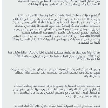
في تقليل الروائح والبكتيريا ومسببات الأمراض والمواد المسببة
للحساسية بشكل ملحوظ عند استخدامها وفق الإرشادات.
7
تخضع ميزات وخيارات Pivi وInControl وخدمات الأطراف الثالثة
وتوفرها لاختلافات الأسواق – يُرجى مراجعة وكيلكم المحلي للاطلاع
على التوفر في السوق المحلية والشروط الكاملة. تأتي بعض الميزات
باشتراك يتطلب تجديدًا إضافيًا بعد انتهاء الفترة الأولية التي يحددها
الوكيل. لا يمكن ضمان توفر اتصال شبكة الهاتف المحمول في جميع
المواقع. تخضع المعلومات والصور المعروضة المتعلقة بتقنية
InControl، بما في ذلك الشاشات أو التسلسلات، لتحديثات البرامج
والتحكم في الإصدارات وغيرها من التغييرات التقنية أو البصرية وفقًا
للخيارات المحددة.
Meridian هي علامة تجارية مسجّلة لشركة Meridian Audio Ltd.، كما
أن Trifield وجهاز الحقول الثلاثة هما علامتان تجاريتان لشركة Trifield
Productions Ltd.
يرجى العلم أن الميزات القياسية قد يتم استبدالها عند اختيار مستويات
تجهيز بديلة. وقد تختلف الميزات القياسية أيضًا بحسب فئة المحرّك
وناقل الحركة.
قد تختلف الميزات الاختيارية ومدى توفرها حسب مواصفات السيارة
(الطراز ونظام نقل الحركة)، أو قد تتطلب تركيب ميزات أخرى حتى يتم
توفيرها. يُرجى التواصل مع وكيلكم المحلي لمزيد من التفاصيل، أو
تهيئة سيارتكم عبر الإنترنت.
يجب استخدام ميزات السيارة فقط عندما يكون ذلك آمنًا أثناء القيادة.