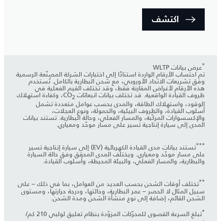
اكتشف
*
عرض بيانات WLTP
تم احتساب الأرقام الواردة استنادًا إلى اختبارات الشركة المصنّعة الرسمية
وفق تشريعات الاتحاد الأوروبي، مع شحن البطارية بالكامل. تُستخدم
هذه الأرقام لأغراض المقارنة فقط، وقد تختلف القيم الفعلية في
ظروف القيادة الواقعية. قد تختلف بيانات انبعاثات CO
، وكفاءة استهلاك
2
الوقود، واستهلاك الطاقة، والمدى بحسب عوامل متعددة تشمل
أسلوب القيادة، والظروف البيئية، والحمولة، ونوع العجلات،
والإكسسوارات المركّبة، والمسار الفعلي، وحالة البطارية. تستند بيانات
المدى إلى سيارة إنتاجية تسير على مسار موحّد ومعياري.
***
تستند بيانات مدى القيادة الكهربائية (EV) إلى سيارة إنتاجية تسير
على مسار موحّد ومعياري. ويختلف المدى المحقق وفق حالة السيارة
والبطارية، والمسار الفعلي، والبيئة المحيطة، وأسلوب القيادة.
**
تختلف أوقات الشحن بحسب العديد من العوامل، بما في ذلك – على
سبيل المثال لا الحصر – عمر البطارية، وحالتها، ودرجة حرارتها، ومستوى
الشحن القائم، إضافة إلى نوع منشأة الشحن ومدة الشحن.
*
تبلغ السرعة القصوى للمحرّكات المزوّدة بنظام تعليق لولبي 210 كم/
س.