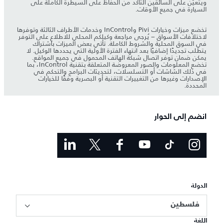
ويتعيّن على السائقين التأكد من الحفاظ على السيطرة الكاملة على
السيارة في جميع الأوقات.
تخضع ميزات وخيارات Pivi وInControl وخدمات الأطراف الثالثة وتوفرها
لاختلافات الأسواق – يُرجى مراجعة وكيلكم المحلي للاطلاع على التوفر
في السوق المحلية والشروط الكاملة. تأتي بعض الميزات باشتراك
يتطلب تجديدًا إضافيًا بعد انتهاء الفترة الأولية التي يحددها الوكيل. لا
يمكن ضمان توفر اتصال شبكة الهاتف المحمول في جميع المواقع.
تخضع المعلومات والصور المعروضة المتعلقة بتقنية InControl، بما
في ذلك الشاشات أو التسلسلات، لتحديثات البرامج والتحكم في
الإصدارات وغيرها من التغييرات التقنية أو البصرية وفقًا للخيارات
المحددة.
انضم إلى الحوار
الدولة
فلسطين
اللغة