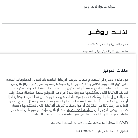
شركة جاكوار لاند روڤر
جاكوار لاند روڨر المحدودة: 2026
فلسطين, شركة ريتز موترز المحدودة
تعكس الأوزان المذكورة مواصفات السيارة القياسية. سوف تؤثر الإكسسوارات وغيرها من
العناصر المثبتة بعد نقطة التصنيع في الحمولة. تأكد من عدم تجاوز الوزن الإجمالي للسيارة
والحد الأقصى لأحمال المحور عند تحميل السيارة بالإكسسوارات والركاب والسوائل والوقود
ملفات الكوكيز
والحمولة.
تود جاكوار لاند روڤر استخدام ملفات تعريف الارتباط الخاصة بك لتخزين المعلومات اللازمة
على جهاز الكمبيوتر الخاص بك لتحسين تجربة موقعنا وتمكيننا من إخبارك والإعلان عن
المعلومات والمواصفات والأسعار والألوان المذكورة على هذا الموقع قد تختلف من بلد إلى
منتجاتنا وخدماتنا، والتي نعتقد أنها قد تكون ذات أهمية بالنسبة إليك. واحد من ملفات
آخر، كما أنّها قد تتغير بدون إشعار مسبق. الرجاء التواصل مع وكيلنا المحلي للتأكد من توفّرها
تعريف الارتباط التي نستخدمها ضرورية لعدة أجزاء من الموقع للعمل بطريقة جيدة، وقد
والتحقق من الأسعار.
تم بالفعل إرسالها. يمكنك حذف جميع ملفات تعريف الارتباط من هذا الموقع وحظرها، إلا
إن النقص العالمي في أشباه الموصلات يؤثر حاليًا
أن بعض المكونات الأساسية بالنسبة لاشتغال الموقع قد لا تعمل بشكل صحيح. لمعرفة
ملاحظة مهمة حول الصور والمواصفات.
في مواصفات تصميم السيارات وتوفر الخيارات وتوقيتات التصاميم. هذا ظرف ديناميكي
المزيد عن إعلاناتنا عبر الإنترنت أو حول ملفات تعريف الارتباط التي نستخدمها وكيفية
للغاية، ونتيجة لذلك، قد لا تمثّل الصور المستخدَمة ضمن موقع الويب حاليًا المواصفات الحالية
حذفها، يرجى الرجوع إلى
سياسة الخصوصية
. عند الإغلاق، فإنك توافق على استخدام
بالكامل بالنسبة إلى الميزات والخيارات والحلية ومجموعات الألوان. يرجى استشارة وكيلك الذي
ملفات تعريف الارتباط بما يتماشى
مع سياسة ملفات تعريف الارتباط
.
سيتمكّن من تأكيد أي تقييدات حالية معك للسماح لك باتخاذ قرار مدروس
(VAT) الأسعار المعروضة تشمل ضريبة القيمة المضافة.
الأرقام المقدمة هي نتيجة لاختبارات المصنع الرسمية وفقاً لتشريعات الاتحاد الأوروبي. قد
يتباين استهلك الوقود الفعلي للمركبة عن ذلك المتحقق في تلك الاختبارات كما أن هذه
تطبق الأسعار على طرازات 2026 فقط.
الأرقام بغرض المقارنة فحسب.‎‎‎