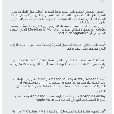
1
المركز الوطني لمعلومات التكنولوجيا الحيوية: أبحاث حول العلاقة بين
القدرة على الاستجابة والحالة الذهنية للتقييم الإلكتروني لإرهاق القيادة.
المركز الوطني لمعلومات التكنولوجيا الحيوية: تأثير ضوضاء حركة المرور
على زمن الاستجابة.
تتوفر ميزة الإلغاء النشط لضوضاء الطريق في الطرازات المزوّدة بسقف
بانورامي والمجهّزة بنظام الصوت Meridian أو Meridian ثلاثي الأبعاد
المحيطي أو Meridian Signature.
2
سيتطلب نظام الملاحة المتصل اشتراكًا إضافيًا بعد انتهاء الفترة الأولية
التي يحددها وكيل لاند روڤر.
3
قد تُطبّق سياسة الاستخدام العادل. يشمل اشتراكًا قياسيًا لمدة عام
واحد، مع إمكانية التمديد بعد انتهاء الفترة الأولية التي يحددها وكيل لاند
روڤر.
4
تُعد Amazon وAlexa وAmazon Music وAudible وجميع العلامات
ذات الصلة علامات تجارية مملوكة لشركة Amazon.com, Inc.‎ أو
الشركات التابعة لها. تعتمد بعض وظائف Alexa على تقنيات المنزل
الذكي.
5
Apple CarPlay® هي علامة تجارية لشركة Apple Inc.‎ وقد تنطبق
شروط المستخدم النهائي الخاصة بشركة Apple Inc.
6
قد تسهم تقنية تنقية الجسيمات الدقيقة PM2.5 وتقنية Nanoe™ X