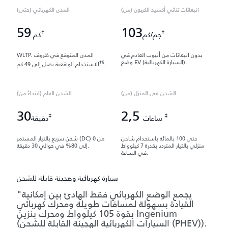
انبعاثات ثنائي أكسيد الكربون (من)
المدى الكهربائي (حتى)
59
103
†
†
جم/كم
كم
بدون انبعاثات من أنبوب العادم في
WLTP. المدى المتوقع في ظروف
وضع EV (السيارة الكهربائية).
†§
.
الاستخدام الواقعية يصل إلى 49 كم
الشحن في المنزل (من)
الشحن العام (ابتداءً من)
30
2,5
‡
‡
ساعات
دقيقة
حتى 100 بالمائة باستخدام شاحن
شحن سريع بالتيار المستمر (DC) من 0
منزلي بالتيار المتردد بقدرة 7 كيلوواط
إلى 80% في حوالي 30 دقيقة.
في الساعة.
سيارة كهربائية وهجينة قابلة للشحن
"يجمع الوضع الكهربائي فقط الهادئ بين إمكانية
القيادة بسهولة لمسافات طويلة ومحرك كهربائي
بقوة 105 كيلوواط ومحرك بنزين Ingenium
(السيارات الكهربائية الهجينة القابلة للشحن (PHEV)).