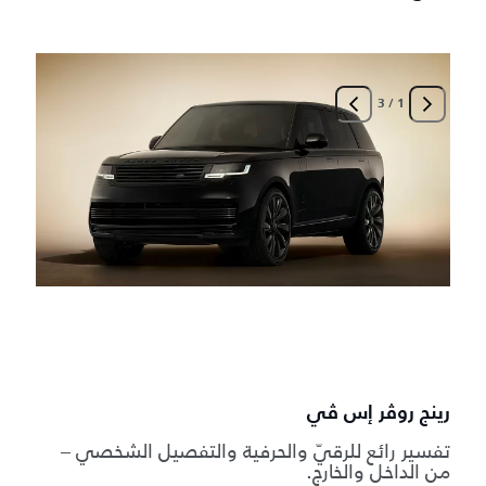
3
/
1
ا
م
رينج روڤر إس ڤي
تفسير رائع للرقيّ والحرفية والتفصيل الشخصي –
من الداخل والخارج.