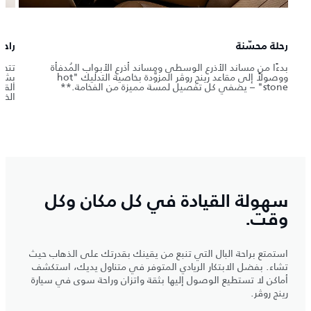
رحلة محسّنة
راحة
بدءًا من مساند الأذرع الوسطى ومساند أذرع الأبواب المُدفأة
تتضم
ووصولاً إلى مقاعد رينج روڤر المزوَّدة بخاصية التدليك "hot
stone" – يضفي كل تفصيل لمسة مميزة من الفخامة.**
القا
الخل
سهولة القيادة في كل مكان وكل
وقت.
استمتع براحة البال التي تنبع من يقينك بقدرتك على الذهاب حيث
تشاء. بفضل الابتكار الريادي المتوفر في متناول يديك، استكشف
أماكن لا تستطيع الوصول إليها بثقة واتزان وراحة سوى في سيارة
رينج روڤر.