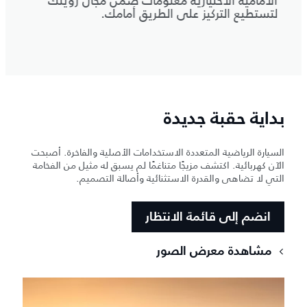
ك
أسفل العجلات. تعرض المرآة الداخلية للرؤية
الخلفية ClearSight بث فيديو مباشرًا للطريق
خلف السيارة لتعزيز رؤيتك، بغض النظر عن
الركاب الموجودين في الخلف.
بداية حقبة جديدة
السيارة الرياضية المتعددة الاستخدامات الأصلية والفاخرة. أصبحت
الآن كهربائية. اكتشف مزيجًا متناغمًا لم يسبق له مثيل من الفخامة
التي لا تضاهى والقدرة الاستثنائية وأصالة التصميم.
انضم إلى قائمة الانتظار
مشاهدة معرض الصور