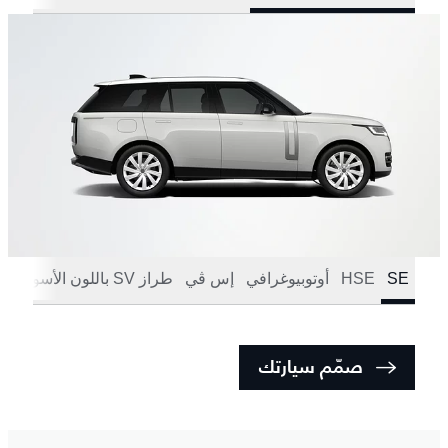
SE
HSE
أوتوبيوغرافي
إس ڤي
طراز SV باللون الأسود
صمّم سيارتك