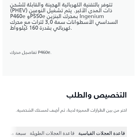
تتوفر بالتقنية الكهربائية الهجينة والقابلة للشحن
(PHEV) ذات المدى الأكبر. يتم تشغيل النوعين
P460e وP550e بمحرك البنزين Ingenium
السداسي الأسطوانات سعة 3,0 لترات مع محرك
كهربائي بقدرة 160 كيلوواط.
تفاصيل محرك P460e.
التخصيص والطلب
اختر من بين الطرازات المميزة لدينا، ثم أضِف لمستك الشخصية.
قاعدة العجلات القياسية
قاعدة العجلات الطويلة
سبعة مقاعد ب