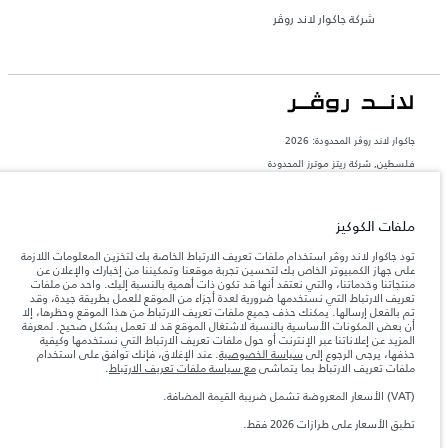
شركة جاكوار لاند روڤر
جاكوار لاند روڨر المحدودة: 2026
فلسطين, شركة ريتز موترز المحدودة
تعكس الأوزان المذكورة مواصفات السيارة القياسية. سوف تؤثر الإكسسوارات وغيرها من
العناصر المثبتة بعد نقطة التصنيع في الحمولة. تأكد من عدم تجاوز الوزن الإجمالي للسيارة
والحد الأقصى لأحمال المحور عند تحميل السيارة بالإكسسوارات والركاب والسوائل والوقود
ملفات الكوكيز
والحمولة.
تود جاكوار لاند روڤر استخدام ملفات تعريف الارتباط الخاصة بك لتخزين المعلومات اللازمة
على جهاز الكمبيوتر الخاص بك لتحسين تجربة موقعنا وتمكيننا من إخبارك والإعلان عن
المعلومات والمواصفات والأسعار والألوان المذكورة على هذا الموقع قد تختلف من بلد إلى
منتجاتنا وخدماتنا، والتي نعتقد أنها قد تكون ذات أهمية بالنسبة إليك. واحد من ملفات
آخر، كما أنّها قد تتغير بدون إشعار مسبق. الرجاء التواصل مع وكيلنا المحلي للتأكد من توفّرها
تعريف الارتباط التي نستخدمها ضرورية لعدة أجزاء من الموقع للعمل بطريقة جيدة، وقد
والتحقق من الأسعار.
تم بالفعل إرسالها. يمكنك حذف جميع ملفات تعريف الارتباط من هذا الموقع وحظرها، إلا
إن النقص العالمي في أشباه الموصلات يؤثر حاليًا
أن بعض المكونات الأساسية بالنسبة لاشتغال الموقع قد لا تعمل بشكل صحيح. لمعرفة
ملاحظة مهمة حول الصور والمواصفات.
في مواصفات تصميم السيارات وتوفر الخيارات وتوقيتات التصاميم. هذا ظرف ديناميكي
المزيد عن إعلاناتنا عبر الإنترنت أو حول ملفات تعريف الارتباط التي نستخدمها وكيفية
للغاية، ونتيجة لذلك، قد لا تمثّل الصور المستخدَمة ضمن موقع الويب حاليًا المواصفات الحالية
حذفها، يرجى الرجوع إلى
سياسة الخصوصية
. عند الإغلاق، فإنك توافق على استخدام
بالكامل بالنسبة إلى الميزات والخيارات والحلية ومجموعات الألوان. يرجى استشارة وكيلك الذي
ملفات تعريف الارتباط بما يتماشى
مع سياسة ملفات تعريف الارتباط
.
سيتمكّن من تأكيد أي تقييدات حالية معك للسماح لك باتخاذ قرار مدروس
(VAT) الأسعار المعروضة تشمل ضريبة القيمة المضافة.
الأرقام المقدمة هي نتيجة لاختبارات المصنع الرسمية وفقاً لتشريعات الاتحاد الأوروبي. قد
يتباين استهلك الوقود الفعلي للمركبة عن ذلك المتحقق في تلك الاختبارات كما أن هذه
تطبق الأسعار على طرازات 2026 فقط.
الأرقام بغرض المقارنة فحسب.‎‎‎