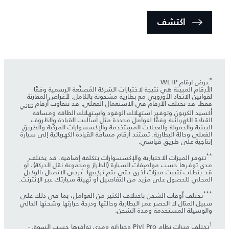
اكتشف
*
عرض أرقام WLTP
الأرقام المبينة هي نتيجة لاختبارات الشركة المُصنِّعة الرسمية وفقًا
لقوانين الاتحاد الأوروبي مع بطارية مشحونة بالكامل. لأغراض المقارنة
فقط. قد تختلف الأرقام في الاستعمال الفعلي. قد تتفاوت أرقام
ثنائي
أكسيد الكربون وتوفير استهلاك الوقود واستهلاك الطاقة ومسافة
القيادة الكهربائية وفقًا لعوامل محددة مثل أساليب القيادة والظروف
البيئية والحمولة والعجلات المستخدمة والإكسسوارات المركّبة والطريق
الفعلي وحالة البطارية. تستند أرقام مسافة القيادة الكهربائية إلى سيارة
إنتاجية على طريق قياسي.
**
تتوفر الميزات الاختيارية والإكسسوارات بتكلفة إضافية. قد يختلف
مدى توفرها حسب مواصفات السيارة (الطراز ومجموعة نقل الحركة)، أو
قد يتطلب تثبيت ميزات أخرى حتى يتم تركيبها. يُرجى الاتصال بالوكيل
المحلي للحصول على مزيد من التفاصيل أو تهيئة سيارتك عبر الإنترنت.
***
تختلف أوقات الشحن باختلاف الكثير من العوامل، بما في ذلك على
سبيل المثال لا الحصر عمر البطارية وحالتها ودرجة حرارتها وشحنها الحالي
والوسيلة المستخدمة ومدة الشحن.
1
تختلف ميزات نظام Pivi Pro وخياراته ومدى توافرها حسب السوق -