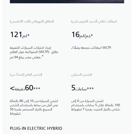
انبعاثات ثنائي أكسيد الكربون (من)
النطاق الكهربائي (الحد الأقصى)
121
16
جم/كم*
كم*
انبعاثات مجمعة وفقًا لـ WLTP.
إجراء اختبارات السيارات الخفيفة
المتوائمة حول العالم (WLTP). نطاق
✝
فعلي مقدر يبلغ 94 كم.
الشحن المنزلي
الشحن العام (ابتداءً من)
5
ساعات***
دقيقة***
اشحن السيارة من 0 إلى
اشحن السيارة من 10 إلى 80 بالمائة
100 بالمائة خلال 5 ساعات باستخدام
في أقل من ساعة باستخدام الشحن
شاحن بالتيار المتردد بقدرة 7 كيلوواط.
السريع بالتيار المستمر بقدرة 50
كيلوواط.
PLUG-IN ELECTRIC HYBRID