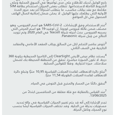
راجع الوكيل لديك للاطلاع على مدى توافرها في السوق المحلية وعلى
الشروط الكاملة لاستخدامها. تتطلب بعض الميزات استخدام بطاقة SIM
ملائمة مع عقد بيانات مناسب، ما يتطلب اشتراكاً آخر بعد مرور المدة
الأولية التي يطلعك عليها الوكيل. لا يمكن ضمان إمكانية اتصال الهاتف
المحمول في كل المواقع.
2
عند الاستخدام وفق الإرشادات. SARS-CoV-2 هو اسم الفيروس، وهو
مصنّف ضمن عائلة فيروس كورونا. إن كوفيد-19 هو اسم المرض التي
يسببه الفيروس. بحث أجرته شركة Texcell في العام 2020 وتم تزويد
النتائج من قِبل شركة Panasonic.
3
تتوفر عناصر التحكم لكل من السائق وركاب المقعد الأمامي والمقاعد
الخارجية في الصف الثاني.
4
يستند نظام عرض الأرض ClearSight إلى الكاميرا المحيطية بزاوية 360
درجة. لا تكون الصورة مباشرة. تحقق من المنطقة المحيطة بك لضمان
سلامتك. ميزة اختيارية. وفقًا للقوانين المحلية.
5
تبلغ دائرة الانعطاف لقاعدة العجلات القياسية 10,95 مترًا وتبلغ دائرة
الانعطاف لقاعدة العجلات الطويلة 11,54 مترًا.
6
تحقق دائمًا من المسار والمخرج قبل الخوض في المياه.
7
عند القياس بالمقارنة مع فئة مغلقة من المنافسين ابتداءً من
13/06/2025.
تجدر الإشارة إلى أنه قد يتم تغيير الميزات القياسية في حالة تحديد
مستويات بديلة من الحلية. وقد تختلف الميزات القياسية أيضًا بحسب
نوع المحرك وناقل الحركة.