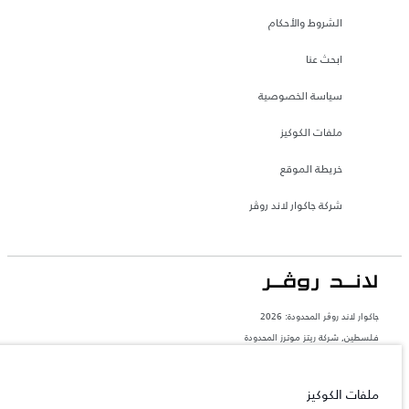
الشروط والأحكام
ابحث عنا
سياسة الخصوصية
ملفات الكوكيز
خريطة الموقع
شركة جاكوار لاند روڤر
جاكوار لاند روڨر المحدودة: 2026
فلسطين, شركة ريتز موترز المحدودة
تعكس الأوزان المذكورة مواصفات السيارة القياسية. سوف تؤثر الإكسسوارات وغيرها من
العناصر المثبتة بعد نقطة التصنيع في الحمولة. تأكد من عدم تجاوز الوزن الإجمالي للسيارة
والحد الأقصى لأحمال المحور عند تحميل السيارة بالإكسسوارات والركاب والسوائل والوقود
ملفات الكوكيز
والحمولة.