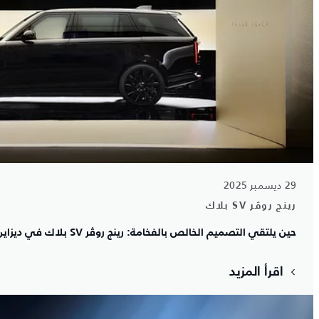
29 ديسمبر 2025
رينج روڤر SV بلاك
حين يلتقي التصميم الخالص بالفخامة: رينج روڤر SV بلاك في ديزاين ميامي
اقرأ المزيد