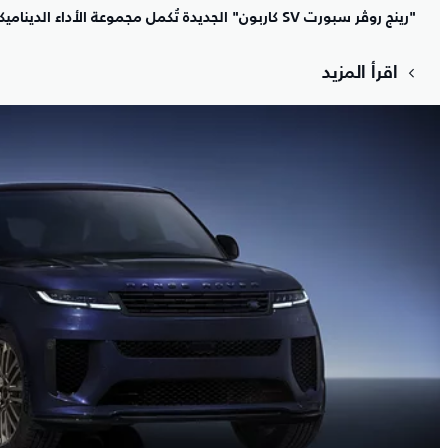
"رينج روڤر سبورت SV كاربون" الجديدة تُكمل مجموعة الأداء الديناميكي الفاخر في فئة السيارات الرائدة
اقرأ المزيد