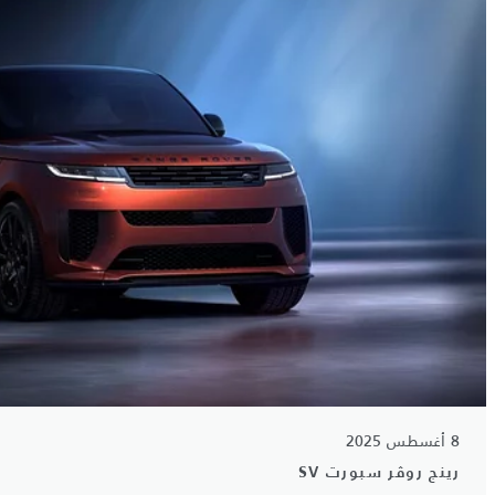
8 أغسطس 2025
رينج روڤر سبورت SV