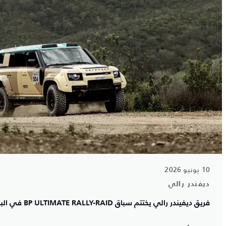
10 يونيو 2026
ديفندر رالي
فريق ديفيندر رالي يختتم سباق BP ULTIMATE RALLY-RAID في البرتغال على قمة فئته