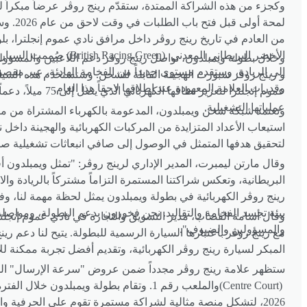
وكجزء من هذه الشراكة الممتدة، ستقدّم رينج روڤر عرضاً مبكراً لسي
لمحة أول
من العادم في تاريخ رينج روڤر داخل مرافق نادي عموم إنجلترا، ب
الأخضر البريطاني المعدني
(British Racing Green).
صُممت السيارة
وخلال بطولة ويمبلدون، تواصل رينج روڤر دعم اللاعبين والمسؤو
إلى الريادة، وستقدم مستوى جديداً من الفخامة الهادئة، عبر مقص
و رينج روڤر سبورت الهجينة القابلة للشحن. وستستخدم هذه السيا
وقدرات العلامة المعهودة عند إطلاقها لاحقاً هذا العام
.
عموم إنجلترا لتعزيز نط
عملياتها التشغيلية
.
وتعتمد شبكة شحن ويمبلدون، المدعومة بالكهرباء المشتراة من م
استيعاب الأعداد المتزايدة من المركبات الكهربائية والهجينة داخل 
لتحقيق هدفها المتمثل في الوصول إلى صافي انبعاثات تشغيلية صفرية
وقال مارتن ليمبرت، المدير الإداري لرينج روڤر: "تمثل ويمبلدون أ
البريطانية، وتعكس شراكتنا المستمرة التزاماً مشتركاً بالريادة وال
رينج روڤر الكهربائية في بطولة ويمبلدون يمثل لحظة مهمة لنا، 
بيئة تجسد الفخامة والتقاليد. نحن فخورون بدعم البطولة، ومواصلة
وقال أسامة القصاب، مدير التسويق والتجارة في نادي عموم إنجلترا
والمسؤولين والضيوف
."
مع رينج روڤر باعتبارها السيارة الرسمية للبطولة. يتيح لنا دعم رين
المبكر لسيارة رينج روڤر الكهربائية، وتقديم أفضل تجربة ممكنة 
ستظهر علامة رينج روڤر مجدداً ضمن عروض "سرعة الإرسال" ال
(Centre Court)
2026، لتشكل منصة مثالية لشراكة مستمرة تقوم على الحرفية والأداء والإرث البريطاني