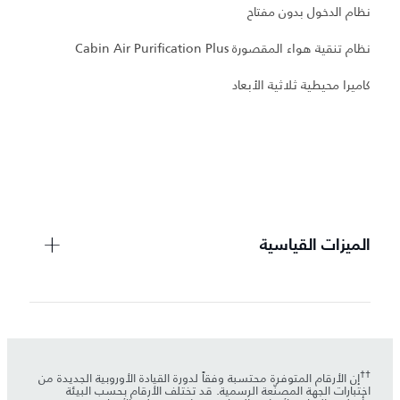
نظام الدخول بدون مفتاح
نظام تنقية هواء المقصورة Cabin Air Purification Plus
و
كاميرا محيطية ثلاثية الأبعاد
ع
مر
عت
الميزات القياسية
††
إن الأرقام المتوفرة محتسبة وفقاً لدورة القيادة الأوروبية الجديدة من
اختبارات الجهة المصنّعة الرسمية. قد تختلف الأرقام بحسب البيئة