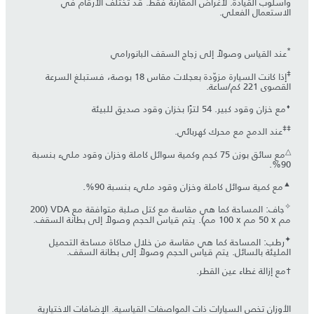
وأسلوب القيادة. لأغراض المقارنة فقط. قد تختلف الأرقام في
الاستعمال الفعلي.
*
عند القياس وصولاً إلى زجاج السقف البانورامي
‡
إذا كانت السيارة مزوّدة بعجلات مقاس 18 بوصة، فستبلغ السرعة
القصوى 221 كم/ساعة.
⬧
مع خزان وقود كبير. 54 لترًا بخزان وقود صديق للبيئة
‡‡
عند الدمج مع محرك كهربائي.
△
مع سائق بوزن 75 كجم وكمية سوائل كاملة وخزان وقود مليء بنسبة
90%.
▲
مع كمية سوائل كاملة وخزان وقود مليء بنسبة 90%.
✧
جاف: المساحة كما هي مقاسة مع كتل صلبة متوافقة مع VDA (‏200
مم x ‏50 مم x ‏100 مم). يتم قياس الحجم وصولاً إلى بطانة السقف.
✦
رطب: المساحة كما هي مقاسة من خلال محاكاة مساحة التحميل
المليئة بالسائل. يتم قياس الحجم وصولاً إلى بطانة السقف.
†مع إزالة غطاء عين القطر.
الأوزان تخص السيارات ذات المواصفات القياسية. الإضافات الاختيارية