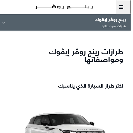
رينج روڤر إيڤوك
طرازات ومواصفاتها
طرازات رينج روڤر إيڤوك
ومواصفاتها
اختر طراز السيارة الذي يناسبك