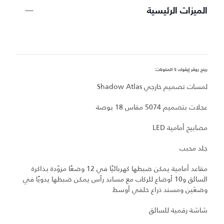
الميزات الرئيسية
رينج روڤر إيڤوك S المكونات:
ري
لمسات تصميم خارجي Shadow Atlas
ل
عجلات بتصميم 5074 مقاس 18 بوصة
ال
مصابيح أمامية LED
س
جلد محبب
نظ
مقاعد أمامية يمكن ضبطها كهربائيًا في 12 وضعًا مزوّدة بذاكرة
السائق و10 أوضاع للركاب مع مساند رأس يمكن ضبطها يدويًا في
ج
وضعَين ومسند ذراع خلفي أوسط
ت
شاشة رقمية للسائق
بط