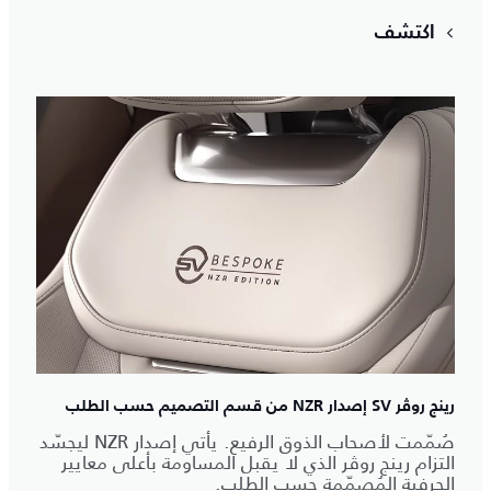
اكتشف
رينج روڤر SV إصدار NZR من قسم التصميم حسب الطلب
صُمّمت لأصحاب الذوق الرفيع. يأتي إصدار NZR ليجسّد
التزام رينج روڤر الذي لا يقبل المساومة بأعلى معايير
الحِرفية المُصمّمة حسب الطلب.