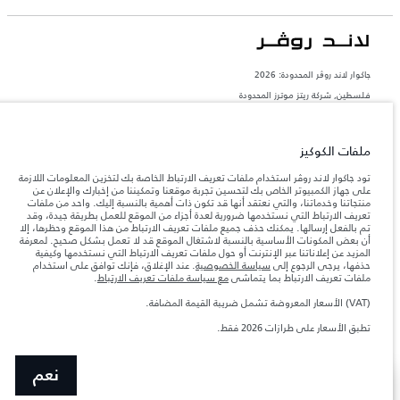
جاكوار لاند روڨر المحدودة: 2026
فلسطين, شركة ريتز موترز المحدودة
تعكس الأوزان المذكورة مواصفات السيارة القياسية. سوف تؤثر الإكسسوارات وغيرها من
العناصر المثبتة بعد نقطة التصنيع في الحمولة. تأكد من عدم تجاوز الوزن الإجمالي للسيارة
والحد الأقصى لأحمال المحور عند تحميل السيارة بالإكسسوارات والركاب والسوائل والوقود
ملفات الكوكيز
والحمولة.
تود جاكوار لاند روڤر استخدام ملفات تعريف الارتباط الخاصة بك لتخزين المعلومات اللازمة
على جهاز الكمبيوتر الخاص بك لتحسين تجربة موقعنا وتمكيننا من إخبارك والإعلان عن
المعلومات والمواصفات والأسعار والألوان المذكورة على هذا الموقع قد تختلف من بلد إلى
منتجاتنا وخدماتنا، والتي نعتقد أنها قد تكون ذات أهمية بالنسبة إليك. واحد من ملفات
آخر، كما أنّها قد تتغير بدون إشعار مسبق. الرجاء التواصل مع وكيلنا المحلي للتأكد من توفّرها
تعريف الارتباط التي نستخدمها ضرورية لعدة أجزاء من الموقع للعمل بطريقة جيدة، وقد
والتحقق من الأسعار.
تم بالفعل إرسالها. يمكنك حذف جميع ملفات تعريف الارتباط من هذا الموقع وحظرها، إلا
إن النقص العالمي في أشباه الموصلات يؤثر حاليًا
أن بعض المكونات الأساسية بالنسبة لاشتغال الموقع قد لا تعمل بشكل صحيح. لمعرفة
ملاحظة مهمة حول الصور والمواصفات.
في مواصفات تصميم السيارات وتوفر الخيارات وتوقيتات التصاميم. هذا ظرف ديناميكي
المزيد عن إعلاناتنا عبر الإنترنت أو حول ملفات تعريف الارتباط التي نستخدمها وكيفية
للغاية، ونتيجة لذلك، قد لا تمثّل الصور المستخدَمة ضمن موقع الويب حاليًا المواصفات الحالية
حذفها، يرجى الرجوع إلى
سياسة الخصوصية
. عند الإغلاق، فإنك توافق على استخدام
بالكامل بالنسبة إلى الميزات والخيارات والحلية ومجموعات الألوان. يرجى استشارة وكيلك الذي
ملفات تعريف الارتباط بما يتماشى
مع سياسة ملفات تعريف الارتباط
.
سيتمكّن من تأكيد أي تقييدات حالية معك للسماح لك باتخاذ قرار مدروس
(VAT) الأسعار المعروضة تشمل ضريبة القيمة المضافة.
الأرقام المقدمة هي نتيجة لاختبارات المصنع الرسمية وفقاً لتشريعات الاتحاد الأوروبي. قد
يتباين استهلك الوقود الفعلي للمركبة عن ذلك المتحقق في تلك الاختبارات كما أن هذه
تطبق الأسعار على طرازات 2026 فقط.
الأرقام بغرض المقارنة فحسب.‎‎‎
نعم
عرض المزيد
اكتشف رينج روڤر SV