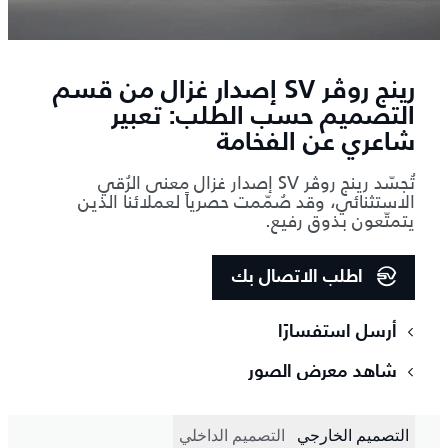
رينج روڤر SV إصدار غزال من قسم
التصميم حسب الطلب: تعبير
شاعري عن الفخامة
تُجسّد رينج روڤر SV إصدار غزال معنى الرُقي
الاستثنائي، وقد صُمّمت حصرياً لعملائنا الذين
يتمتّعون بذوق رفيع.
اطلب الاتصال بك
أرسل استفسارًا
شاهد معرض الصور
التصميم الخارجي
التصميم الداخلي