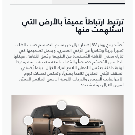
ترتبط ارتباطاً عميقاً بالأرض التي
استُلهمت منها
تُجسّد رينج روڤر SV إصدار غزال من قسم التصميم حسب الطلب
تعبيراً جريئاً وشاعرياً عن الرُقي العصري، ويحمل تصميمها في
ثناياه معنى الأناقة المُستمدة من الطبيعة وعُمق الثقافة. هيكلها
النحاسي المُصمّم خصيصاً والمُضاء بلمعة معدنية ناعمة وتدرجات
لونية دافئة يعكس اللمعان اللامع لفراء الغزال. بينما يُضفي
السقف البُني المتباين تناغماً بصرياً، وتعكس لمسات كروم
الأنثراسايت الفحمي والدرجات اللونية الأعمق الملامح المميّزة
لقرون الغزال برقّة شديدة.