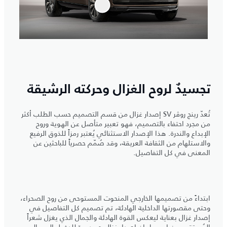
تجسيدٌ لروح الغزال وحركته الرشيقة
تُعدّ رينج روڤر SV إصدار غزال من قسم التصميم حسب الطلب أكثر
من مجرد احتفاء بالتصميم، فهو تعبير متأصل عن الهوية وروح
الإبداع والندرة. هذا الإصدار الاستثنائي يُعتبر رمزاً للذوق الرفيع
والاستلهام من الثقافة العريقة، وقد صُمّم حصرياً للباحثين عن
المعنى في كل التفاصيل.
ابتداءً من تصميمها الخارجي المنحوت المستوحى من روح الصحراء،
وحتى مقصورتها الداخلية الهادئة، تم تصميم كل التفاصيل في
إصدار غزال بعناية ليعكس القوة الهادئة والجمال الذي يغزل شعراً
المُستقى من اسمها. إن إصدار غزال هو دعوة للدخول إلى عالم