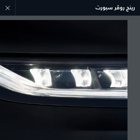
رينج روڤر سبورت
استكشف سيارة رينج روڤر سبورت
المعرض
انضم إلى الحوار
الدولة
فلسطين
اللغة
عربي
الوكيل المعتمد