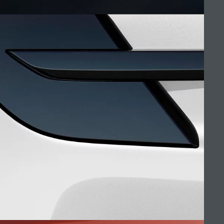
صالة العرض، رام الله والبيرة
ابحث عن وكالاتنا
الوظائف
الشروط والأحكام
رينج روڤر سبورت الفريدة من نوعها
ابحث عنا
سياسة الخصوصية
(9)
ملفات الكوكيز
خريطة الموقع
شركة جاكوار لاند روڤر