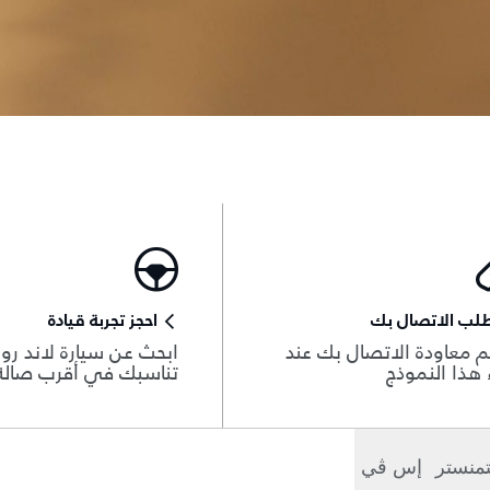
لب الاتصال بك
احجز تجربة قيادة
 معاودة الاتصال بك عند
ابحث عن سيارة لاند روڨ
هذا النموذج
تناسبك في أقرب صال
منستر
إس ڤي