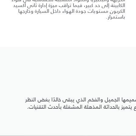
الكابينة إلى حد كبير، فيما تراقب ميزة إدارة ثاني أكسيد
الكربون مستويات جودة الهواء داخل السيارة وخارجها
باستمرار.
ن 50 عامًا من التطوّر بتصميمها الجميل والفخم الذي يبقى خالدًا بغض النظر
تميز بالحداثة المذهلة المشغلة بأحدث التقنيات.