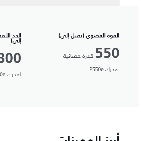
القوة القصوى (تصل إلى)
الحد الأق
إلى)
550
قدرة حصانية
800
لمحرك P550e.
لمحرك P550e.