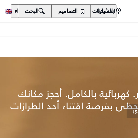
السيارات
المالكون
التصاميم
الاكتشاف
البحث
الشراء
ابحث عنا
 كهربائية بالكامل. أحجز مكانك
تحظى بفرصة اقتناء أحد الطرازات
ر