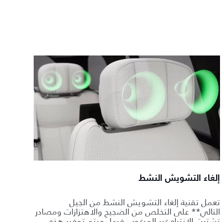
إلغاء التشويش النشط
تعمل تقنية إلغاء التشويش النشط من الجيل
التالي** على التخلص من الضجيج والاهتزازات ومصادر
تشتيت الانتباه غير المرغوب فيها. ويتم توفير هذه