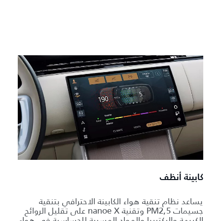
كابينة أنظف
يساعد نظام تنقية هواء الكابينة الاحترافي بتنقية
جسيمات PM2,5 وتقنية nanoe X على تقليل الروائح
الكريهة والبكتيريا والمواد المسببة للحساسية في هواء