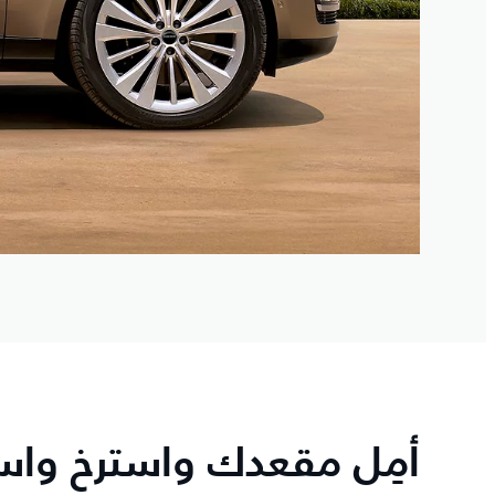
أمِل مقعدك واسترخ وا