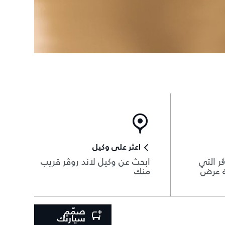
اعثر على وكيل
ر التي
ابحث عن وكيل لاند روڤر قريب
ة عرض
منك
صمّم
سيارتك