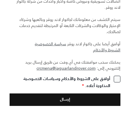
اتصالات تسويقية وعروض خاصة وأخبار وأحداث من شركة جاكوار
لاند روڤر.
سيتم الكشف عن معلوماتك لجاكوار لاند روڤر وبائعيها وشركاء
الإمتياز والوكالات والشركات التابعة أو المرتبطة لتقديم خدمات
لصالحك.
أوافق أيضا على جاكوار لاند روڤر
سياسة الخصوصية
الشروط والأحكام
يمكنك سحب موافقتك في أي وقت عن طريق إرسال بريد
إلكتروني إلى:
crcmena@jaguarlandrover.com
أوافق على الشروط والأحكام وسياسات الخصوصية
المذكورة أعلاه.
*