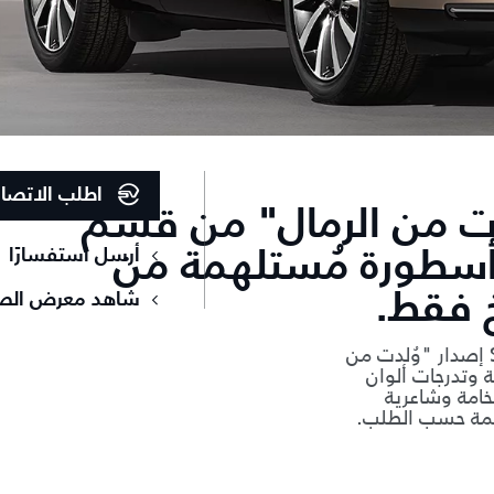
اطلب الاتصا
دار "وُلدت من الرمال" من قسم
أرسل استفسارًا
سطورة مُستلهمة من
 فقط.
شاهد معرض الص
احتفاءً بجمال الطبيعة العربية الخالد، تأتي رينج روڤر SV إصدار "وُلدت من
 وتدرجات ألوان
فخامة وشاعرية
صمّمة حسب الطلب.