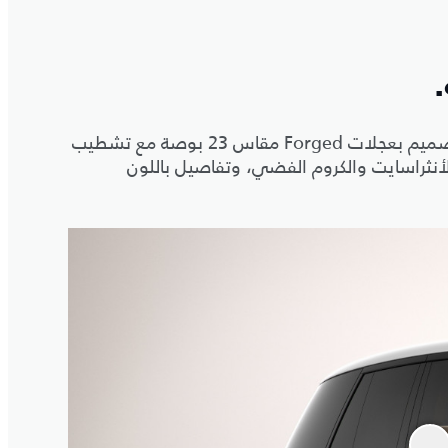
تأتي باللون الذهبي اللامع المُصمّم حسب الطلب مع سقف متابين باللون الأبيض والبيج اللؤلؤي، ويكتمل رُقي التصميم بعجلات Forged مقاس 23 بوصة مع تشطيب
 الأنثراسايت والكروم الفضي، وتفاصيل باللون