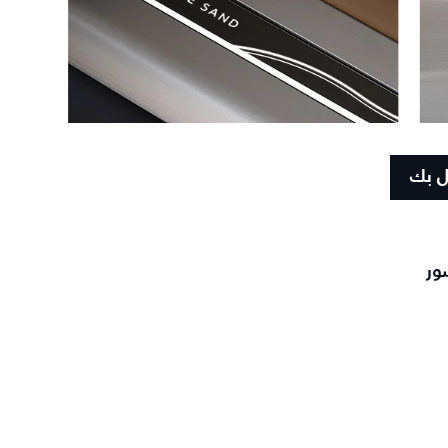
ل بك
ور