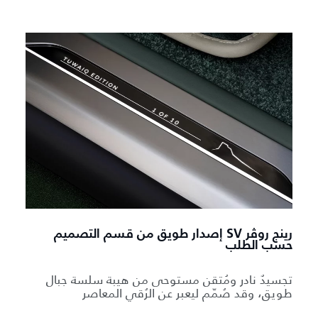
رينج روڤر SV إصدار طويق من قسم التصميم
حسب الطلب
تجسيدٌ نادر ومُتقن مستوحى من هيبة سلسة جبال
طويق، وقد صُمّم ليعبر عن الرُقي المعاصر