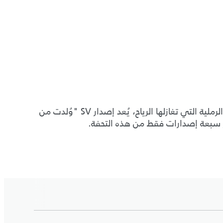
ابتداءً من عتبات الأبواب المُصمّمة حسب الطلب وصولاً إلى التفاصيل المنحوتة بإتقان والتي استلهمت من الكثبان الرملية التي تغازلها الرياح، يُعد إصدار SV "وُلدت من
ار سبعة إصدارات فقط من هذه التحفة.