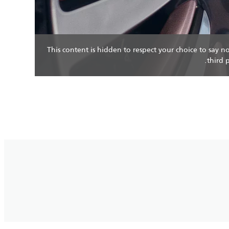
This content is hidden to respect your choice to say n
third 