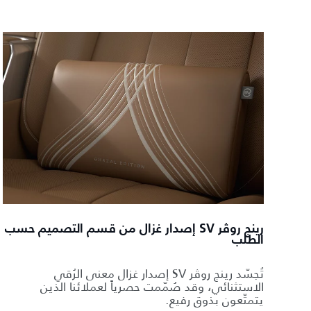
رينج روڤر SV إصدار غزال من قسم التصميم حسب
الطلب
تُجسّد رينج روڤر SV إصدار غزال معنى الرُقي
الاستثنائي، وقد صُمّمت حصرياً لعملائنا الذين
يتمتّعون بذوق رفيع.