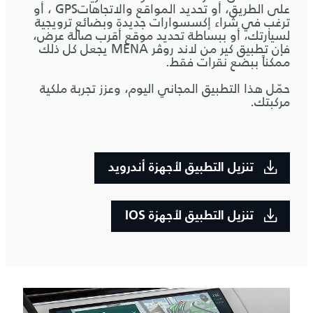
على الطريق، أو تحديد المواقع والاتجاهاتGPS ، أو
ترغب في شراء إكسسوارات جديدة وبضائع ترويجية
لسيارتك، أو ببساطة تحديد موقع أقرب صالة عرض،
فإن تطبيق كير من لاند روڤر MENA يجعل كل ذلك
ممكناً ببضع نقرات فقط.
حمّل هذا التطبيق المجاني اليوم، وعزز تجربة ملكية
مركبتك.
تنزيل التطبيق لأجهزة أندرويد
تنزيل التطبيق لأجهزة IOS