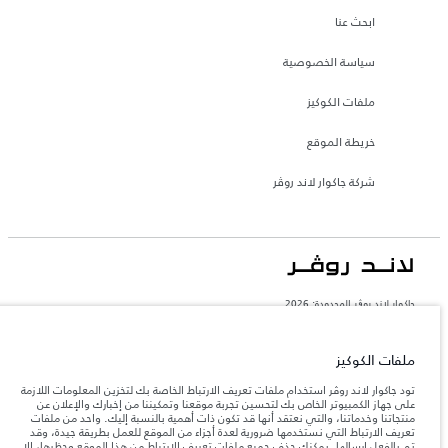
ابحث عنا
سياسة الخصوصية
ملفات الكوكيز
خريطة الموقع
شركة جاكوار لاند روڤر
جاكوار لاند روڨر المحدودة: 2026
البحرين, السيارات الأوروبية
تعكس الأوزان المذكورة مواصفات السيارة القياسية. سوف تؤثر الإكسسوارات وغيرها من
ملفات الكوكيز
العناصر المثبتة بعد نقطة التصنيع في الحمولة. تأكد من عدم تجاوز الوزن الإجمالي للسيارة
والحد الأقصى لأحمال المحور عند تحميل السيارة بالإكسسوارات والركاب والسوائل والوقود
تود جاكوار لاند روڤر استخدام ملفات تعريف الارتباط الخاصة بك لتخزين المعلومات اللازمة
والحمولة.
على جهاز الكمبيوتر الخاص بك لتحسين تجربة موقعنا وتمكيننا من إخبارك والإعلان عن
منتجاتنا وخدماتنا، والتي نعتقد أنها قد تكون ذات أهمية بالنسبة إليك. واحد من ملفات
تعريف الارتباط التي نستخدمها ضرورية لعدة أجزاء من الموقع للعمل بطريقة جيدة، وقد
المعلومات والمواصفات والأسعار والألوان المذكورة على هذا الموقع قد تختلف من بلد إلى
تم بالفعل إرسالها. يمكنك حذف جميع ملفات تعريف الارتباط من هذا الموقع وحظرها، إلا