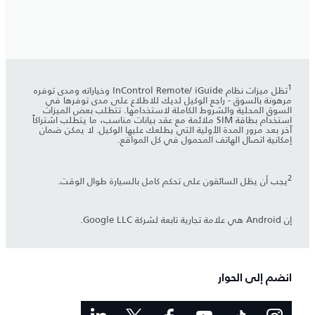
1
تظل ميزات نظام InControl Remote/ iGuide وخياراته ومدى توفره
مرهونة بالسوق - راجع الوكيل لديك للاطلاع على مدى توفرها في
السوق المحلية والشروط الكاملة لاستخدامها. تتطلب بعض الميزات
استخدام بطاقة SIM ملائمة مع عقد بيانات مناسب، ما يتطلب اشتراكاً
آخر بعد مرور المدة الأولية التي يطلعك عليها الوكيل. لا يمكن ضمان
إمكانية اتصال الهاتف المحمول في كل المواقع.
2
يجب أن يظل السائقون على تحكم كامل بالسيارة طوال الوقت.
إن Android هي علامة تجارية تابعة لشركة Google LLC.
انضم إلى الحوار