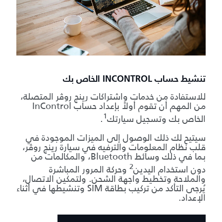
تنشيط حساب INCONTROL الخاص بك
للاستفادة من خدمات واشتراكات رينج روڤر المتصلة،
من المهم أن تقوم أولاً بإعداد حساب InControl
1
الخاص بك وتسجيل سيارتك
.
سيتيح لك ذلك الوصول إلى الميزات الموجودة في
قلب نظام المعلومات والترفيه في سيارة رينج روڤر،
بما في ذلك وسائط Bluetooth، والمكالمات من
2
دون استخدام اليدين
وحركة المرور المباشرة
والملاحة وتخطيط واجهة الشحن. ولتمكين الاتصال،
يُرجى التأكد من تركيب بطاقة SIM وتنشيطها في أثناء
الإعداد.