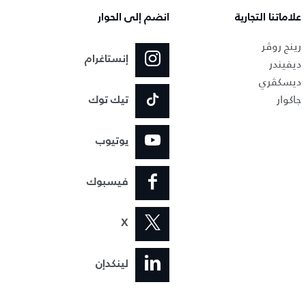
علاماتنا التجارية
انضم إلى الحوار
رينج روڤر
إنستاغرام
ديفيندر
ديسكڤري
جاكوار
تيك توك
يوتيوب
فيسبوك
X
لينكدإن