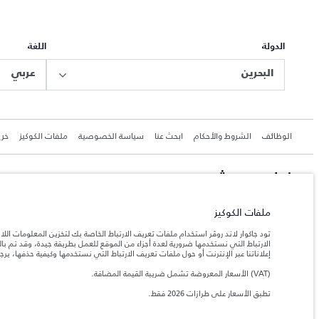
الدولة
اللغة
البحرين
عربي
الوظائف
الشروط والأحكام
ابحث عنا
سياسة الخصوصية
ملفات الكوكيز
خري
جاكوار لاند روڨر المحدودة: 2026
ملفات الكوكيز
البحرين, السيارات الأوروبية
تود جاكوار لاند روڤر استخدام ملفات تعريف الارتباط الخاصة بك لتخزين المعلومات الل
تعكس الأوزان المذكورة مواصفات السيارة القياسية. سوف تؤثر الإكسسوارات وغيرها من العناصر المثبت
الارتباط التي نستخدمها ضرورية لعدة أجزاء من الموقع للعمل بطريقة جيدة، وقد تم 
إعلاناتنا عبر الإنترنت أو حول ملفات تعريف الارتباط التي نستخدمها وكيفية حذفها، ير
المعلومات والمواصفات والأسعار والألوان المذكورة على هذا الموقع قد تختلف من بلد إلى آخر، كما أنّ
(VAT) الأسعار المعروضة تشمل ضريبة القيمة المضافة.
إن النقص العالمي في أشباه الموصلات يؤثر حاليًا في مواصف
ملاحظة مهمة حول الصور والمواصفات.
تطبق الأسعار على طرازات 2026 فقط.
والخيارات والحلية ومجموعات الألوان. يرجى استشارة وكيلك الذي سيتمكّن من تأكيد أي تقييدات حالية 
الأرقام المقدمة هي نتيجة لاختبارات المصنع الرسمية وفقاً لتشريعات الاتحاد الأوروبي. قد يتباين ا