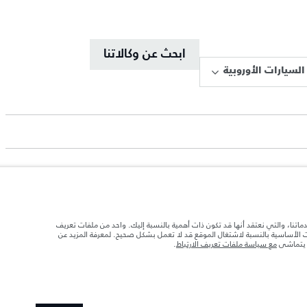
ابحث عن وكالاتنا
السيارات الأوروبية
دماتنا، والتي نعتقد أنها قد تكون ذات أهمية بالنسبة إليك. واحد من ملفات تعريف
د تحميل السيارة بالإكسسوارات والركاب والسوائل والوقود والحمولة.
ات الأساسية بالنسبة لاشتغال الموقع قد لا تعمل بشكل صحيح. لمعرفة المزيد عن
ا يتماشى
مع سياسة ملفات تعريف الارتباط
.
 الصور المستخدَمة ضمن موقع الويب حاليًا المواصفات الحالية بالكامل بالنسبة إلى الميزات