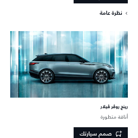
نظرة عامة
رينج روڤر ڤيلار
أناقة متطورة
صمم سيارتك