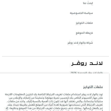
ابحث عنا
سياسة الخصوصية
ملفات الكوكيز
خريطة الموقع
شركة جاكوار لاند روڤر
جاكوار لاند روڨر المحدودة: 2026
البحرين, السيارات الأوروبية
تعكس الأوزان المذكورة مواصفات السيارة القياسية. سوف تؤثر الإكسسوارات وغيرها من
ملفات الكوكيز
العناصر المثبتة بعد نقطة التصنيع في الحمولة. تأكد من عدم تجاوز الوزن الإجمالي للسيارة
والحد الأقصى لأحمال المحور عند تحميل السيارة بالإكسسوارات والركاب والسوائل والوقود
تود جاكوار لاند روڤر استخدام ملفات تعريف الارتباط الخاصة بك لتخزين المعلومات اللازمة
والحمولة.
على جهاز الكمبيوتر الخاص بك لتحسين تجربة موقعنا وتمكيننا من إخبارك والإعلان عن
منتجاتنا وخدماتنا، والتي نعتقد أنها قد تكون ذات أهمية بالنسبة إليك. واحد من ملفات
تعريف الارتباط التي نستخدمها ضرورية لعدة أجزاء من الموقع للعمل بطريقة جيدة، وقد
المعلومات والمواصفات والأسعار والألوان المذكورة على هذا الموقع قد تختلف من بلد إلى
تم بالفعل إرسالها. يمكنك حذف جميع ملفات تعريف الارتباط من هذا الموقع وحظرها، إلا
آخر، كما أنّها قد تتغير بدون إشعار مسبق. الرجاء التواصل مع وكيلنا المحلي للتأكد من توفّرها