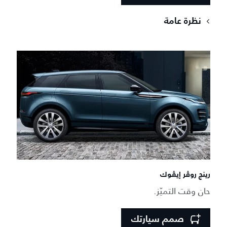
نظرة عامة
رينج روڤر إيڤوك
حان وقت التميّز.
صمم سيارتك