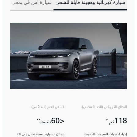
سيارة كهربائية وهجينة قابلة للشحن
سيارة إس ڤي بمحرك بنزين
النطاق الكهربائي (الحد الأقصى)
الشحن العام (ابتداءً من)
<60
118
**
*
كم
دقيقة
إجراء اختبارات السيارات الخفيفة
اشحن السيارة بنسبة تصل إلى 80