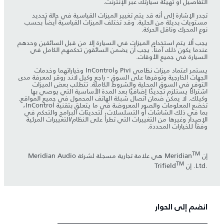
التفاصيل أو تهيئة سيارتك عبر الإنترنت.
تجدر الإشارة إلى أنه قد يتم تغيير الميزات القياسية في حالة تحديد
مستويات بديلة من الحلية. وقد تختلف الميزات القياسية أيضاً بحسب
نوع المحرك وناقل الحركة.
يجب ألا يتم استخدام الميزات في السيارة إلا من قبل السائقين وحدهم
عندما يكون ذلك آمناً. يجب أن يضمن السائقون تحكمهم الكامل في
السيارة في جميع الأوقات.
يستمر اعتماد ميزات نظامي Pivi وInControl وخياراتهما وخدمات
الجهات الخارجية وتوفرها على السوق - راجع وكيل لاند روڤر لمعرفة مدى
التوفر في السوق المحلية والشروط الكاملة. تتطلب بعض الميزات
اشتراكًا يستلزم تجديدًا إضافيًا بعد المدة الأساسية التي يوصي بها
وكيلك. لا يمكن ضمان اتصال شبكة الهاتف المحمول في جميع المواقع.
تخضع المعلومات والصور المعروضة في ما يتعلق بتقنية InControl،
بما في ذلك الشاشات أو التسلسلات، لتحديثات البرامج والتحكم في
الإصدار وغيرها من التغييرات التي تطرأ على النظام/التغييرات المرئية
وفقاً للخيارات المحددة.
TM
إنMeridian
‎ هي علامة تجارية مسجلة لشركة Meridian Audio
TM
Ltd.‎. إن Trifield
انضم إلى الحوار