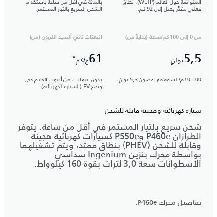
المتوائمة حول العالم (WLTP). نطاق
بالمائة في أقل من ساعة باستخدام
فعلي مقدَّر يصل إلى 92 كم.
الشحن السريع بالتيار المستمر.
من 0 إلى 100 كم/ساعة (بدايةً من)
انبعاثات ثاني أكسيد الكربون (من)
61
5,5
*
ثوانٍ
غ/كم
0-100 كم/الساعة في غضون 5,3 ثوانٍ.
بدون انبعاثات من أنبوب العادم في
وضع EV (السيارة الكهربائية).
سيارة كهربائية وهجينة قابلة للشحن
شحن سريع بالتيار المستمر في أقل من ساعة. يتوفر
الطرازان P460e وP550e كسيارات كهربائية هجينة
وقابلة للشحن (PHEV) بنطاق ممتد، ويتم تشغيلهما
بواسطة محرك بنزين Ingenium سداسي
الأسطوانات سعة 3,0 لترات بقوة 160 كيلوواط.
تفاصيل محرك P460e.