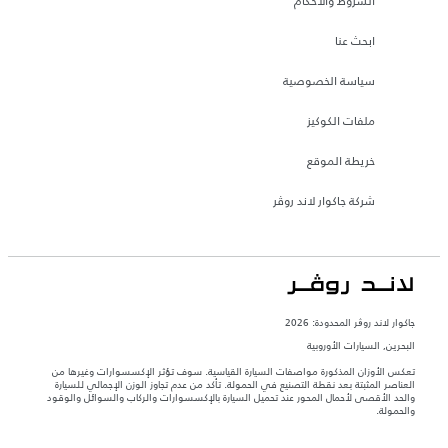
الشروط والأحكام
ابحث عنا
سياسة الخصوصية
ملفات الكوكيز
خريطة الموقع
شركة جاكوار لاند روڤر
جاكوار لاند روڨر المحدودة: 2026
البحرين, السيارات الأوروبية
تعكس الأوزان المذكورة مواصفات السيارة القياسية. سوف تؤثر الإكسسوارات وغيرها من
العناصر المثبتة بعد نقطة التصنيع في الحمولة. تأكد من عدم تجاوز الوزن الإجمالي للسيارة
والحد الأقصى لأحمال المحور عند تحميل السيارة بالإكسسوارات والركاب والسوائل والوقود
والحمولة.