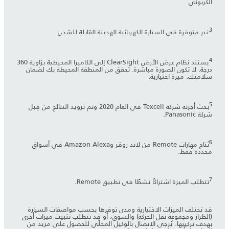
الكربوني
3
غير متوفرة في السيارة الكهربائية الهجينة القابلة للشحن.
4
يستند نظام عرض الأرض ClearSight إلى الكاميرا المحيطية بزاوية 360
درجة. لا تكون الصورة مباشرة. تحقق من المنطقة المحيطة بك لضمان
سلامتك. ميزة اختيارية.
5
بحث أجرته شركة Texcell في العام 2020 وتم تزويد النتائج من قِبل
شركة Panasonic.
6
تُتاح مهارات Remote من لاند روڤر وAmazon Alexa في أسواق
محددة فقط.
7
تتطلب الميزة اشتراكًا نشطًا في تطبيق Remote.
قد تختلف الميزات الاختيارية ومدى توفرها بحسب مواصفات السيارة
(الطراز ومجموعة نقل الحركة) والسوق، أو قد تتطلب تثبيت ميزات أخرى
بهدف تركيبها. يُرجى الاتصال بالوكيل المحلّي للحصول على مزيد من