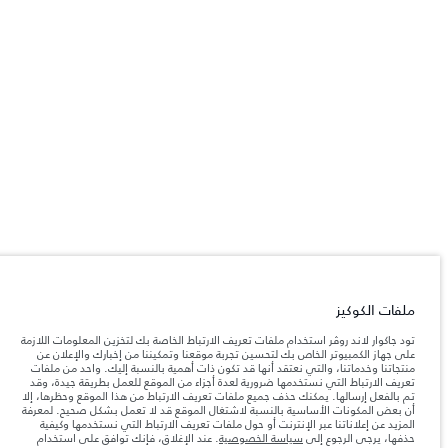
ملفات الكوكيز
تود جاكوار لاند روڤر استخدام ملفات تعريف الارتباط الخاصة بك لتخزين المعلومات اللازمة
على جهاز الكمبيوتر الخاص بك لتحسين تجربة موقعنا وتمكيننا من إخبارك والإعلان عن
منتجاتنا وخدماتنا، والتي نعتقد أنها قد تكون ذات أهمية بالنسبة إليك. واحد من ملفات
تعريف الارتباط التي نستخدمها ضرورية لعدة أجزاء من الموقع للعمل بطريقة جيدة، وقد
تم بالفعل إرسالها. يمكنك حذف جميع ملفات تعريف الارتباط من هذا الموقع وحظرها، إلا
أن بعض المكونات الأساسية بالنسبة لاشتغال الموقع قد لا تعمل بشكل صحيح. لمعرفة
المزيد عن إعلاناتنا عبر الإنترنت أو حول ملفات تعريف الارتباط التي نستخدمها وكيفية
حذفها، يرجى الرجوع إلى
سياسة الخصوصية
. عند الإغلاق، فإنك توافق على استخدام