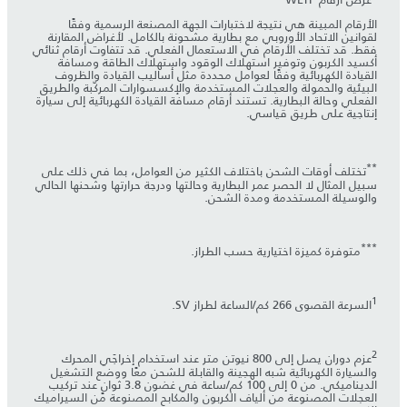
الأرقام المبينة هي نتيجة لاختبارات الجهة المصنعة الرسمية وفقًا
لقوانين الاتحاد الأوروبي مع بطارية مشحونة بالكامل. لأغراض المقارنة
فقط. قد تختلف الأرقام في الاستعمال الفعلي. قد تتفاوت أرقام ثنائي
أكسيد الكربون وتوفير استهلاك الوقود واستهلاك الطاقة ومسافة
القيادة الكهربائية وفقًا لعوامل محددة مثل أساليب القيادة والظروف
البيئية والحمولة والعجلات المستخدمة والإكسسوارات المركّبة والطريق
الفعلي وحالة البطارية. تستند أرقام مسافة القيادة الكهربائية إلى سيارة
إنتاجية على طريق قياسي.
**
تختلف أوقات الشحن باختلاف الكثير من العوامل، بما في ذلك على
سبيل المثال لا الحصر عمر البطارية وحالتها ودرجة حرارتها وشحنها الحالي
والوسيلة المستخدمة ومدة الشحن.
***
متوفرة كميزة اختيارية حسب الطراز.
1
السرعة القصوى 266 كم/الساعة لطراز SV.
2
عزم دوران يصل إلى 800 نيوتن متر عند استخدام إخراجَي المحرك
والسيارة الكهربائية شبه الهجينة والقابلة للشحن معًا ووضع التشغيل
الديناميكي. من 0 إلى 100 كم/ساعة في غضون 3.8 ثوانٍ عند تركيب
العجلات المصنوعة من ألياف الكربون والمكابح المصنوعة من السيراميك