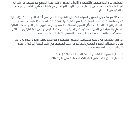
المعلومات والمواصفات والأسعار والألوان المذكورة على هذا الموقع قد تختلف من بلد إلى
آخر، كما أنّها قد تتغير بدون إشعار مسبق. الرجاء التواصل مع وكيلنا المحلي للتأكد من توفّرها
والتحقق من الأسعار.
إن النقص العالمي في أشباه الموصلات يؤثر حاليًا
ملاحظة مهمة حول الصور والمواصفات.
في مواصفات تصميم السيارات وتوفر الخيارات وتوقيتات التصاميم. هذا ظرف ديناميكي
للغاية، ونتيجة لذلك، قد لا تمثّل الصور المستخدَمة ضمن موقع الويب حاليًا المواصفات الحالية
بالكامل بالنسبة إلى الميزات والخيارات والحلية ومجموعات الألوان. يرجى استشارة وكيلك الذي
سيتمكّن من تأكيد أي تقييدات حالية معك للسماح لك باتخاذ قرار مدروس
الأرقام المقدمة هي نتيجة لاختبارات المصنع الرسمية وفقاً لتشريعات الاتحاد الأوروبي. قد
يتباين استهلك الوقود الفعلي للمركبة عن ذلك المتحقق في تلك الاختبارات كما أن هذه
الأرقام بغرض المقارنة فحسب.
الأسعار المعروضة تشمل ضريبة القيمة المضافة (VAT).
الأسعار تنطبق فقط على الطرازات المصنعة في عام 2026.‎‎‎