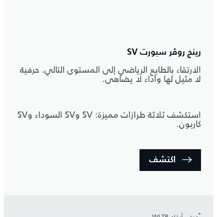
رينج روڤر سبورت SV
الارتقاء بالطابع الرياضي إلى المستوى التالي. حرفية
لا مثيل لها وأداء لا يضاهى.
استكشف ثلاثة طرازات مميزة: SV وSV السوداء وSV
كاربون.
اكتشف
*
عرض أرقام WLTP