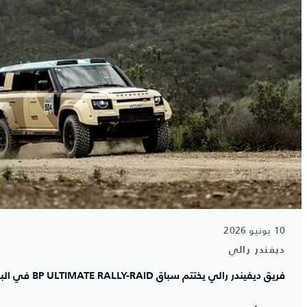
10 يونيو 2026
ديفندر رالي
فريق ديفيندر رالي يختتم سباق BP ULTIMATE RALLY-RAID في البرتغال على قمة فئته