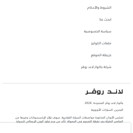
الشروط والأحكام
ابحث عنا
سياسة الخصوصية
ملفات الكوكيز
خريطة الموقع
شركة جاكوار لاند روڤر
جاكوار لاند روڨر المحدودة: 2026
البحرين, السيارات الأوروبية
تعكس الأوزان المذكورة مواصفات السيارة القياسية. سوف تؤثر الإكسسوارات وغيرها من
العناصر المثبتة بعد نقطة التصنيع في الحمولة. تأكد من عدم تجاوز الوزن الإجمالي للسيارة
والحد الأقصى لأحمال المحور عند تحميل السيارة بالإكسسوارات والركاب والسوائل والوقود
والحمولة.