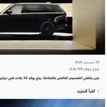
29 ديسمبر 2025
رينج روڤر SV بلاك
حين يلتقي التصميم الخالص بالفخامة: رينج روڤر SV بلاك في ديزاين ميامي
اقرأ المزيد