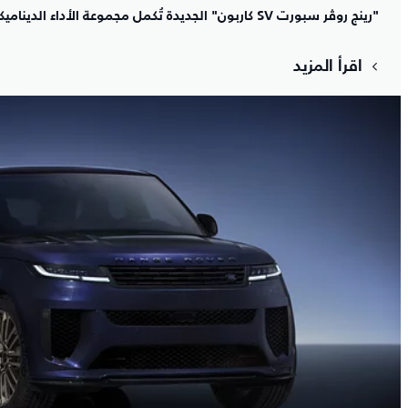
"رينج روڤر سبورت SV كاربون" الجديدة تُكمل مجموعة الأداء الديناميكي الفاخر في فئة السيارات الرائدة
اقرأ المزيد