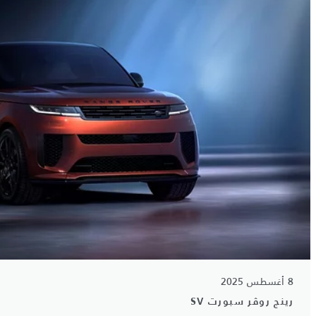
8 أغسطس 2025
رينج روڤر سبورت SV