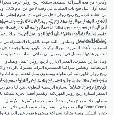
وكجزء من هذه الشراكة الممتدة، ستقدّم رينج روڤر عرضاً مبكراً لسي
لمحة أول
من العادم في تاريخ رينج روڤر داخل مرافق نادي عموم إنجلترا، ب
الأخضر البريطاني المعدني
(British Racing Green).
صُممت السيارة
وخلال بطولة ويمبلدون، تواصل رينج روڤر دعم اللاعبين والمسؤو
إلى الريادة، وستقدم مستوى جديداً من الفخامة الهادئة، عبر مقص
و رينج روڤر سبورت الهجينة القابلة للشحن. وستستخدم هذه السيا
وقدرات العلامة المعهودة عند إطلاقها لاحقاً هذا العام
.
عموم إنجلترا لتعزيز نط
عملياتها التشغيلية
.
وتعتمد شبكة شحن ويمبلدون، المدعومة بالكهرباء المشتراة من م
استيعاب الأعداد المتزايدة من المركبات الكهربائية والهجينة داخل 
لتحقيق هدفها المتمثل في الوصول إلى صافي انبعاثات تشغيلية صفرية
وقال مارتن ليمبرت، المدير الإداري لرينج روڤر: "تمثل ويمبلدون أ
البريطانية، وتعكس شراكتنا المستمرة التزاماً مشتركاً بالريادة وال
رينج روڤر الكهربائية في بطولة ويمبلدون يمثل لحظة مهمة لنا، 
بيئة تجسد الفخامة والتقاليد. نحن فخورون بدعم البطولة، ومواصلة
وقال أسامة القصاب، مدير التسويق والتجارة في نادي عموم إنجلترا
والمسؤولين والضيوف
."
مع رينج روڤر باعتبارها السيارة الرسمية للبطولة. يتيح لنا دعم رين
المبكر لسيارة رينج روڤر الكهربائية، وتقديم أفضل تجربة ممكنة 
ستظهر علامة رينج روڤر مجدداً ضمن عروض "سرعة الإرسال" ال
(Centre Court)
2026، لتشكل منصة مثالية لشراكة مستمرة تقوم على الحرفية والأداء والإرث البريطاني