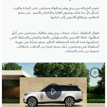
تقوم الشراكة بين رينج روڤر وبطولة ومبلدون على الريادة والإرث.
نُشكّل كلٌّ منا فئته بوضوح الغاية والالتزام بالتميز. نحن نضع
المعايير، ويتطلع الآخرون إلى اتباعها.
طوال البطولة، تُساند مركبات رينج روڤر فعاليات ومبلدون في أدقّ
لحظاتها، ناقلةً اللاعبين والمسؤولين بالثقة والرقيّ والسلطة التي
تستلزمها هذه الساحة المنقطعة النظير. ومع مضيّنا في كهربة
أسطولنا في ومبلدون، تُنجَز نسبة كبيرة من الرحلات بانبعاثات
صفرية من عادم المركبات.