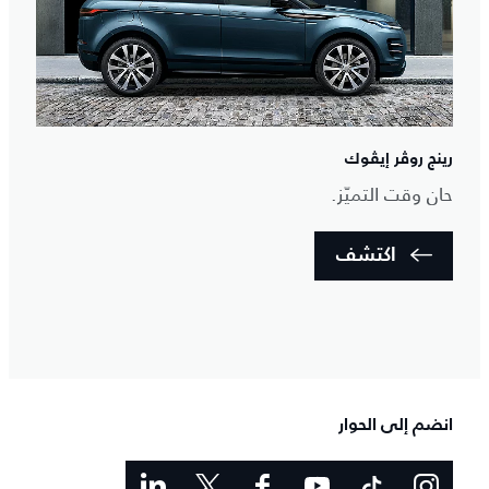
رينج روڤر إيڤوك
حان وقت التميّز.
اكتشف
انضم إلى الحوار