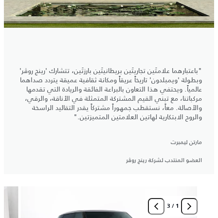
"باعتبارهما علامتَين تجاريتَين بريطانيتَين بارزتَين، تتشارك 'رينج روڤر'
وبطولة 'ويمبلدون' تاريخاً عريقاً ومكانة ثقافية عميقة يتردد صداهما
عالمياً. ويحتفي هذا التعاون بالبراعة الفائقة والريادة التي تقدمها
مركباتنا، مع تبني القيم المشتركة المتمثلة في الأناقة، والرقي،
والأصالة. معاً، نستقطب جمهوراً مشتركاً يقدر التقاليد الراسخة
والروح الابتكارية لهاتين العلامتين المتميزتين."
مارتن ليمبرت
العضو المنتدب لشركة رينج روڤر
3
/
1