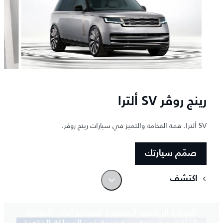
رينج روڤر SV ألترا
SV ألترا. قمة الفخامة والتميز في سيارات رينج روڤر.
صمّم سيارتك
اكتشف
مثال يحتذى به
السيارة الرياضية المتعددة الاستخدامات الأصلية