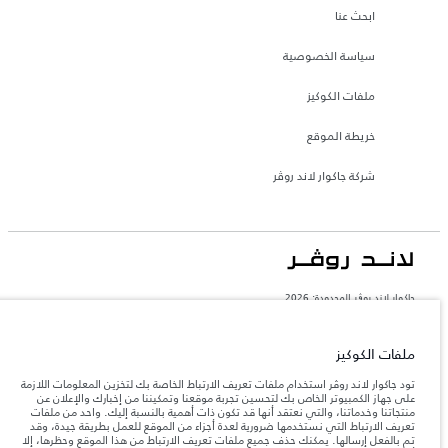
ابحث عنا
سياسة الخصوصية
ملفات الكوكيز
خريطة الموقع
شركة جاكوار لاند روڤر
جاكوار لاند روڨر المحدودة: 2026
البحرين, السيارات الأوروبية
تعكس الأوزان المذكورة مواصفات السيارة القياسية. سوف تؤثر الإكسسوارات وغيرها من
ملفات الكوكيز
العناصر المثبتة بعد نقطة التصنيع في الحمولة. تأكد من عدم تجاوز الوزن الإجمالي للسيارة
والحد الأقصى لأحمال المحور عند تحميل السيارة بالإكسسوارات والركاب والسوائل والوقود
تود جاكوار لاند روڤر استخدام ملفات تعريف الارتباط الخاصة بك لتخزين المعلومات اللازمة
والحمولة.
على جهاز الكمبيوتر الخاص بك لتحسين تجربة موقعنا وتمكيننا من إخبارك والإعلان عن
منتجاتنا وخدماتنا، والتي نعتقد أنها قد تكون ذات أهمية بالنسبة إليك. واحد من ملفات
تعريف الارتباط التي نستخدمها ضرورية لعدة أجزاء من الموقع للعمل بطريقة جيدة، وقد
المعلومات والمواصفات والأسعار والألوان المذكورة على هذا الموقع قد تختلف من بلد إلى
تم بالفعل إرسالها. يمكنك حذف جميع ملفات تعريف الارتباط من هذا الموقع وحظرها، إلا
آخر، كما أنّها قد تتغير بدون إشعار مسبق. الرجاء التواصل مع وكيلنا المحلي للتأكد من توفّرها