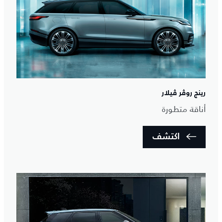
رينج روڤر ڤيلار
أناقة متطورة
اكتشف