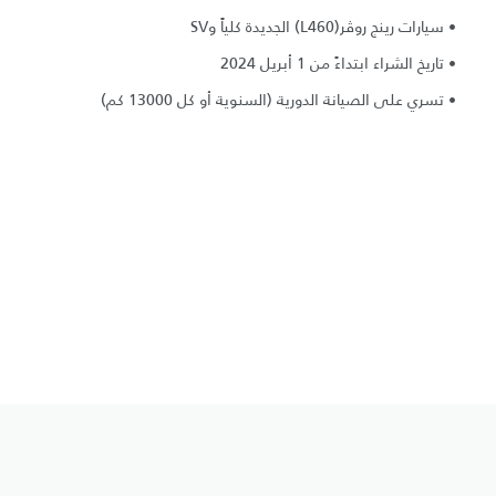
• سيارات رينج روڤر(L460) الجديدة كلياً وSV
• تاريخ الشراء ابتداءً من 1 أبريل 2024
• تسري على الصيانة الدورية (السنوية أو كل 13000 كم)