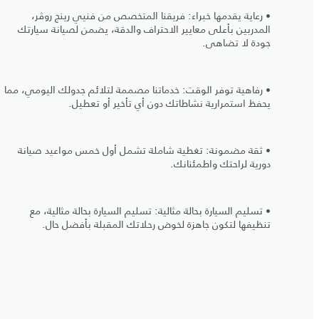
• رعاية يقدمها خبراء: فريقنا المتخصص من فنيي رينج روڤر،
المدربين بأعلى معايير الاحتراف والدقة، يضمن لصيانة سيارتك
جودة لا تضاهى.
• رفاهية توفر الوقت: خدماتنا مصممة لتلائم جدولك اليومي، مما
يحفظ استمرارية نشاطاتك دون أي تأخير أو تعطيل.
• ثقة مضمونة: تغطية شاملة تشمل أول خمس مواعيد صيانة
دورية لراحتك واطمئنانك.
• تسليم السيارة بحالة مثالية: تسليم السيارة بحالة مثالية، مع
تنظيفها لتكون جاهزة لخوض رحلاتك المقبلة بأفضل حال.