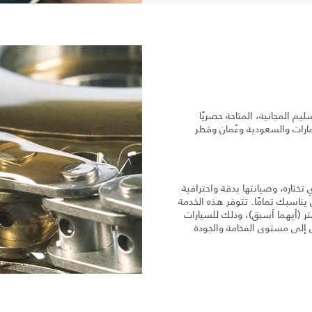
م المجانية، المتاحة حصريًا
لخليجي (الإمارات والسعودية وعُمان وقطر
ختاره، وصيانتها بدقة واحترافية
يناسبك تمامًا. تتوفر هذه الخدمة
صيانة الدورية في غضون 5 سنوات أو 65,000 كيلومتر (أيهما أسبق)، وذلك للسيارات
جربة ملكية ترقى إلى مستوى الفخامة والجودة