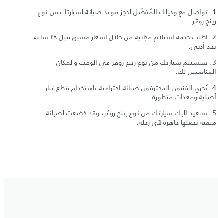
1. تواصل مع وكيلك المُفضّل لحجز موعد صيانة لسيارتك من نوع
رينج روڤر.
2. اطلب خدمة استلام مجانية من خلال إشعار مسبق قبل ٤٨ ساعة
بحد أدنى.
3. ستستلم سيارتك من نوع رينج روڤر في الوقت والمكان
المناسبين لك.
4. يُجري الفنيون المحترفون صيانة احترافية باستخدام قطع غيار
أصلية ومعدات متطورة.
5. سنعيد إليك سيارتك من نوع رينج روڤر، وقد خضعت لصيانة
متقنة تجعلها جاهزة لأي رحلة.