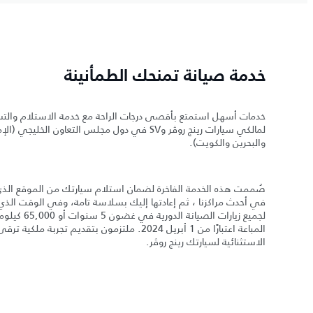
خدمة صيانة تمنحك الطمأنينة
خدمات أسهل استمتع بأقصى درجات الراحة مع خدمة الاستلام والتسلي
لمالكي سيارات رينج روڤر وSV في دول مجلس التعاون ا
والبحرين والكويت).
صُممت هذه الخدمة الفاخرة لضمان استلام سيارتك من الموقع الذي ت
في أحدث مراكزنا ، ثم إعادتها إليك بسلاسة تامة، وفي الوقت الذي 
لجميع زيارات ال
المباعة اعتبارًا من 1 أبريل 2024. ملتزمون بتقديم ت
الاستثنائية لسيارتك رينج روڤر.