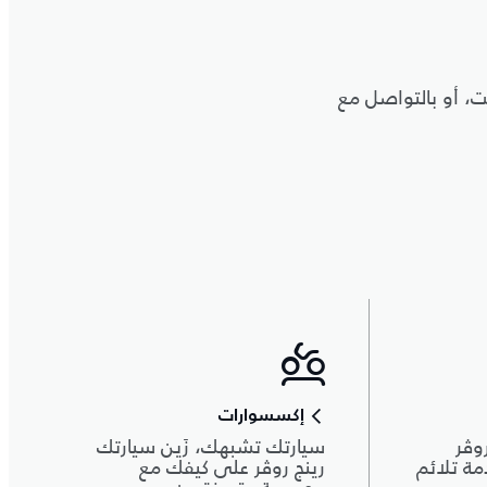
تطبيق Land Rover Care أو عبر الإنترنت، أو بالتواصل مع
إكسسوارات
وڤر
سيارتك تشبهك، زَين سيارتك
دمة تلائم
رينج روڤر على كيفك مع