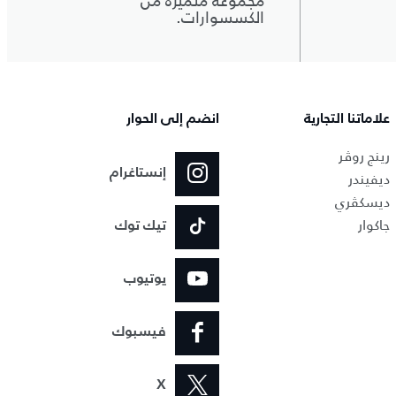
مجموعة متميزة من
الكسسوارات.
علاماتنا التجارية
انضم إلى الحوار
رينج روڤر
إنستاغرام
ديفيندر
ديسكڤري
جاكوار
تيك توك
يوتيوب
فيسبوك
X