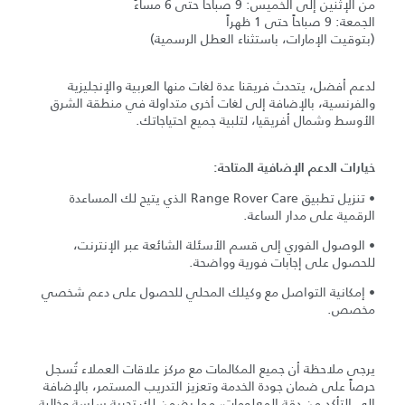
من الإثنين إلى الخميس: 9 صباحاً حتى 6 مساءً
الجمعة: 9 صباحاً حتى 1 ظهراً
(بتوقيت الإمارات، باستثناء العطل الرسمية)
لدعم أفضل، يتحدث فريقنا عدة لغات منها العربية والإنجليزية
والفرنسية، بالإضافة إلى لغات أخرى متداولة في منطقة الشرق
الأوسط وشمال أفريقيا، لتلبية جميع احتياجاتك.
خيارات الدعم الإضافية المتاحة:
• تنزيل تطبيق Range Rover Care الذي يتيح لك المساعدة
الرقمية على مدار الساعة.
• الوصول الفوري إلى قسم الأسئلة الشائعة عبر الإنترنت،
للحصول على إجابات فورية وواضحة.
• إمكانية التواصل مع وكيلك المحلي للحصول على دعم شخصي
مخصص.
يرجى ملاحظة أن جميع المكالمات مع مركز علاقات العملاء تُسجل
حرصاً على ضمان جودة الخدمة وتعزيز التدريب المستمر، بالإضافة
إلى التأكد من دقة المعلومات، مما يضمن لك تجربة سلسة وخالية