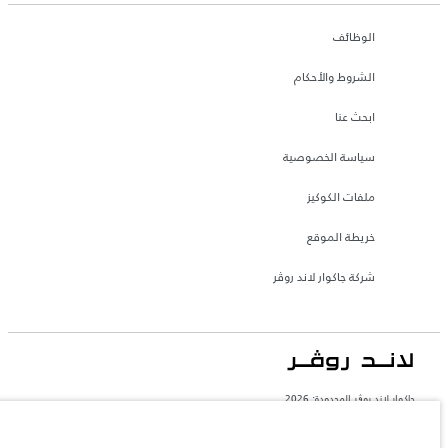
الوظائف
الشروط والأحكام
ابحث عنا
سياسة الخصوصية
ملفات الكوكيز
خريطة الموقع
شركة جاكوار لاند روڤر
جاكوار لاند روڨر المحدودة: 2026
البحرين, السيارات الأوروبية
تعكس الأوزان المذكورة مواصفات السيارة القياسية. سوف تؤثر الإكسسوارات وغيرها من