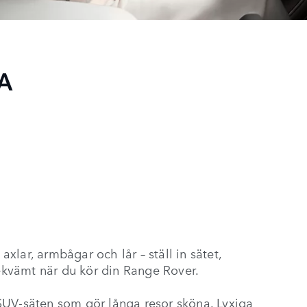
A
axlar, armbågar och lår – ställ in sätet,
bekvämt när du kör din Range Rover.
SUV-säten som gör långa resor sköna. Lyxiga