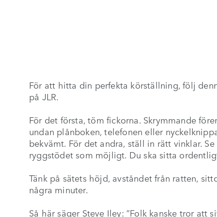
För att hitta din perfekta körställning, följ de
på JLR.
För det första, töm fickorna. Skrymmande förem
undan plånboken, telefonen eller nyckelknippan
bekvämt. För det andra, ställ in rätt vinklar. S
ryggstödet som möjligt. Du ska sitta ordentligt
Tänk på sätets höjd, avståndet från ratten, sit
några minuter.
Så här säger Steve Iley: ”Folk kanske tror att s