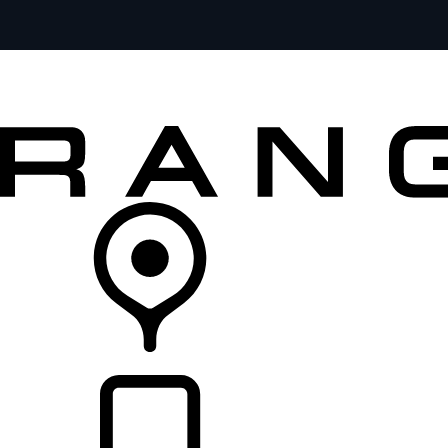
FORDON
ÄGANDE
UTFORSKA
KÖP NU
ÅTERFÖRSÄLJARE