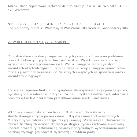
Adres i dane rejestrowe
:
Inchcape JLR Poland Sp. z o. o., ul. Wołoska 24, 02-
675 Warszawa.
NIP: 527-293-00-46 | REGON: 386368821 | KRS: 0000847401
Sąd Rejonowy dla m.st. Warszawy w Warszawie, XIV Wydział Gospodarczy KRS.
VIEW REGULATION (EU) 2020/740 PDF
Oficjalne dane z testów przeprowadzonych przez producenta na podstawie
procedur obowiązujących w Unii Europejskiej. Wyniki przeznaczone są
wyłącznie do celów porównawczych. Wyniki osiągane w rzeczywistych
warunkach eksploatacyjnych i ogólne dane dotyczące osiągów samochodów
mogą się różnic w zależności od zmiennych związanych ze sposobem jazdy i
warunkami drogowymi.
Konkretne, opisane funkcje mogą należeć do wyposażenia opcjonalnego lub
być dostępne w zależności od rynku. W celu uzyskania dokładnych informacji
prosimy o kontakt z lokalnym przedstawicielem marki Land Rover.
WLTP jest nowym oficjalnym testem UE służącym do obliczania
standardowego zużycia paliwa i emisji CO₂ dla samochodów osobowych.
Mierzy zużycie paliwa / energii, zasięg i emisję. Ma to na celu dostarczenie
danych bardziej zbliżonych do rzeczywistego zużycia i zachowania kierowcy.
Podczas procedury testowane są pojazdy z opcjonalnym wyposażeniem oraz z
bardziej wymagającą procedurą testową i profilem jazdy.