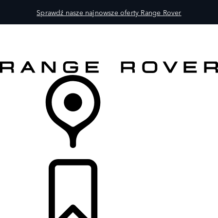
Sprawdź nasze najnowsze oferty Range Rover
MODELE
DLA WŁAŚCICIELI
ODKRYJ
SKLEP
LISTA DEALERÓW