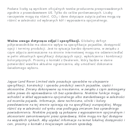
Podane liczby są wynikiem oficjalnych testów producenta przeprowadzonych
zgodnie z prawodawstwem UE. Tylko do celów porównawczych. Liczby
rzeczywiste mogą się różnić. CO₂ i dane dotyczące zużycia paliwa mogą się
różnić w zależności od wybranych kół i wyposażenia opcjonalnego.
Ważna uwaga dotycząca zdjęć i specyfikacji.
Globalny deficyt
półprzewodników ma obecnie wpływ na specyfikacje pojazdów, dostępność
opcji i terminy produkcji. Jest to sytuacja bardzo dynamiczna, w związku z
czym zdjęcia zamieszczone na stronie internetowej mogą nie odzwierciedlać
w pełni aktualnych specyfikacji dotyczących opcji, wykończenia i kombinacji
kolorystycznych. Prosimy o kontakt z Dealerem, który będzie w stanie
potwierdzić wszelkie aktualne ograniczenia, aby umożliwić dokonanie
świadomego wyboru.
Jaguar Land Rover Limited stale poszukuje sposobów na ulepszanie
specyfikacji, konstrukcji i sposobu produkcji swoich pojazdów, części i
akcesoriów. Zmiany dokonywane są nieustannie, w związku z czym zastrzegamy
sobie prawo do wprowadzania ich bez uprzedzenia. Niektóre funkcje mogą
wchodzić w skład wyposażenia opcjonalnego albo standardowego w zależności
od rocznika pojazdu. Informacje, dane techniczne, silniki i kolory
przedstawione na tej stronie opierają się na specyfikacji europejskiej. Mogą
różnić się w zależności od rynku oraz podlegają zmianom bez uprzedniego
powiadomienia. Niektóre pojazdy są pokazane z wyposażeniem opcjonalnym i
akcesoriami zamontowanymi przez sprzedawcę, które mogą nie być dostępne
na wszystkich rynkach. Aby uzyskać informacje na temat lokalnej dostępności i
cen, prosimy o kontakt z miejscowym salonem sprzedaży.