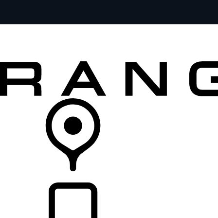
MODELE
DLA WŁAŚCICIELI
ODKRYJ
SKLEP
LISTA DEALERÓW