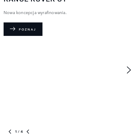
Nowa koncepcja wyrafinowania.
POZNAJ
1
/ 4