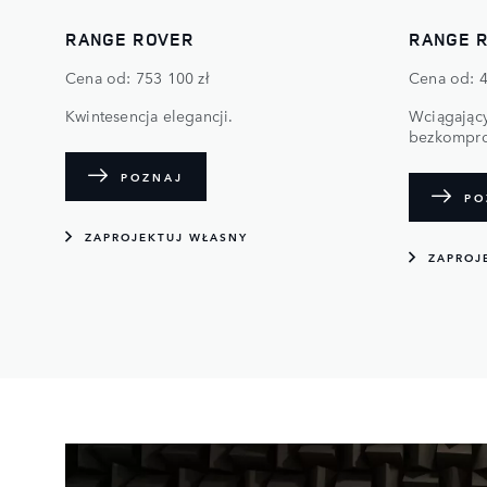
RANGE ROVER
RANGE 
Cena od: 753 100 zł
Cena od: 4
Kwintesencja elegancji.
Wciągający
bezkompr
POZNAJ
PO
ZAPROJEKTUJ WŁASNY
ZAPROJ