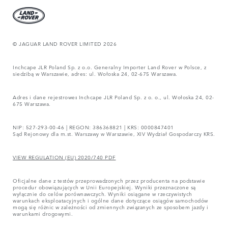
© JAGUAR LAND ROVER LIMITED 2026
Inchcape JLR Poland Sp. z o.o. Generalny Importer Land Rover w Polsce, z
siedzibą w Warszawie, adres: ul. Wołoska 24, 02-675 Warszawa.
Adres i dane rejestrowe
:
Inchcape JLR Poland Sp. z o. o., ul. Wołoska 24, 02-
675 Warszawa.
NIP: 527-293-00-46 | REGON: 386368821 | KRS: 0000847401
Sąd Rejonowy dla m.st. Warszawy w Warszawie, XIV Wydział Gospodarczy KRS.
VIEW REGULATION (EU) 2020/740 PDF
Oficjalne dane z testów przeprowadzonych przez producenta na podstawie
procedur obowiązujących w Unii Europejskiej. Wyniki przeznaczone są
wyłącznie do celów porównawczych. Wyniki osiągane w rzeczywistych
warunkach eksploatacyjnych i ogólne dane dotyczące osiągów samochodów
mogą się różnic w zależności od zmiennych związanych ze sposobem jazdy i
warunkami drogowymi.