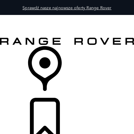
Sprawdź nasze najnowsze oferty Range Rover
MODELE
DLA WŁAŚCICIELI
ODKRYJ
SKLEP
LISTA DEALERÓW