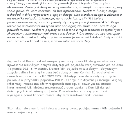
specyfikacji, konstrukcji i sposobu produkcji swoich pojazdów, części i
akcesoriów. Zmiany dokonywane są nieustannie, w związku z czym zastrzegamy
sobie prawo do wprowadzania ich bez uprzedzenia. Niektóre funkcje mogą
wchodzić w skład wyposażenia opcjonalnego albo standardowego w zależności
od rocznika pojazdu. Informacje, dane techniczne, silniki i kolory
przedstawione na tej stronie opierają się na specyfikacji europejskiej. Mogą
różnić się w zależności od rynku oraz podlegają zmianom bez uprzedniego
powiadomienia. Niektóre pojazdy są pokazane z wyposażeniem opcjonalnym i
akcesoriami zamontowanymi przez sprzedawcę, które mogą nie być dostępne
na wszystkich rynkach. Aby uzyskać informacje na temat lokalnej dostępności i
cen, prosimy o kontakt z miejscowym salonem sprzedaży.
Jaguar Land Rover jest zobowiązany na mocy prawa UE do gromadzenia i
ujawniania niektórych danych dotyczących pojazdów zarejestrowanych od dnia
1 stycznia 2021 r. włącznie. Numer VIN pojazdu wraz z danymi dotyczącymi
zużycia paliwa i energii muszą być udostępniane Komisji Europejskiej w
ramach rozporządzenia UE 2021/392. Udostępniane dane dotyczą zużycia
paliwa, a w przypadku pojazdów PHEV - energii elektrycznej i zasięgu. Więcej
informacji można znaleźć w rozporządzeniu opublikowanym na stronie
internetowej UE. Możesz zrezygnować z udostępniania Komisji danych
dotyczących konkretnego pojazdu. Powiadomienie o rezygnacji jest
wymagane przed końcem marca, aby zagwarantować wykluczenie.
Skontaktuj się z nami, jeśli chcesz zrezygnować, podając numer VIN pojazdu i
numer rejestracyjny.