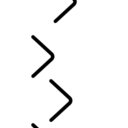
POZNAJ
...
Range
Rover Chapters
Range Rover Chapters
CLASSIC