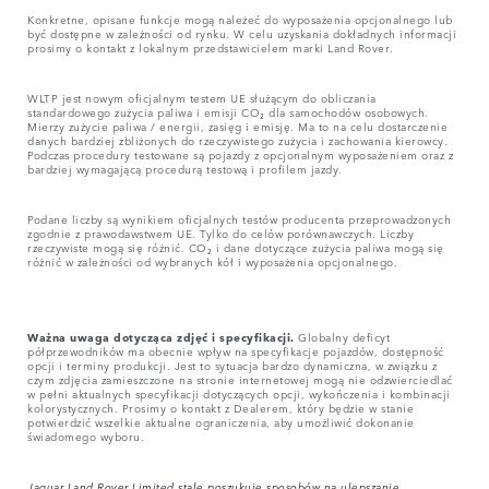
Konkretne, opisane funkcje mogą należeć do wyposażenia opcjonalnego lub
być dostępne w zależności od rynku. W celu uzyskania dokładnych informacji
prosimy o kontakt z lokalnym przedstawicielem marki Land Rover.
WLTP jest nowym oficjalnym testem UE służącym do obliczania
standardowego zużycia paliwa i emisji CO₂ dla samochodów osobowych.
Mierzy zużycie paliwa / energii, zasięg i emisję. Ma to na celu dostarczenie
danych bardziej zbliżonych do rzeczywistego zużycia i zachowania kierowcy.
Podczas procedury testowane są pojazdy z opcjonalnym wyposażeniem oraz z
bardziej wymagającą procedurą testową i profilem jazdy.
Podane liczby są wynikiem oficjalnych testów producenta przeprowadzonych
zgodnie z prawodawstwem UE. Tylko do celów porównawczych. Liczby
rzeczywiste mogą się różnić. CO₂ i dane dotyczące zużycia paliwa mogą się
różnić w zależności od wybranych kół i wyposażenia opcjonalnego.
Ważna uwaga dotycząca zdjęć i specyfikacji.
Globalny deficyt
półprzewodników ma obecnie wpływ na specyfikacje pojazdów, dostępność
opcji i terminy produkcji. Jest to sytuacja bardzo dynamiczna, w związku z
czym zdjęcia zamieszczone na stronie internetowej mogą nie odzwierciedlać
w pełni aktualnych specyfikacji dotyczących opcji, wykończenia i kombinacji
kolorystycznych. Prosimy o kontakt z Dealerem, który będzie w stanie
potwierdzić wszelkie aktualne ograniczenia, aby umożliwić dokonanie
świadomego wyboru.
Jaguar Land Rover Limited stale poszukuje sposobów na ulepszanie