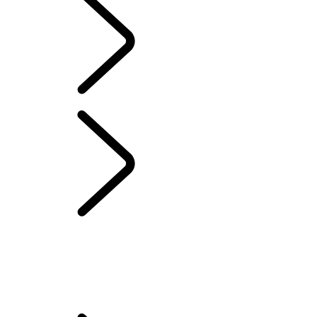
Polish
Range Rover Chapters
...
ELEKTROSTATYCZNY
SYSTEM NAGŁOŚNIENIA
Edycje londyńskie
Historia Range Rover
RANGE ROVER SPORT CHALLENGES
Znajdź idealną pozycję za kierownicą
ELEKTROSTATYCZNY SYSTEM NAGŁOŚNIENIA
WIMBLEDON