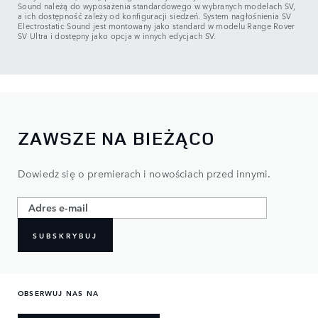
Sound należą do wyposażenia standardowego w wybranych modelach SV,
a ich dostępność zależy od konfiguracji siedzeń. System nagłośnienia SV
Electrostatic Sound jest montowany jako standard w modelu Range Rover
SV Ultra i dostępny jako opcja w innych edycjach SV.
ZAWSZE NA BIEŻĄCO
Dowiedz się o premierach i nowościach przed innymi.​
SUBSKRYBUJ
OBSERWUJ NAS NA