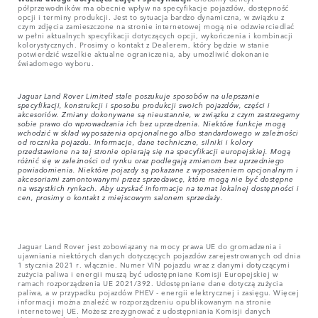
półprzewodników ma obecnie wpływ na specyfikacje pojazdów, dostępność
opcji i terminy produkcji. Jest to sytuacja bardzo dynamiczna, w związku z
czym zdjęcia zamieszczone na stronie internetowej mogą nie odzwierciedlać
w pełni aktualnych specyfikacji dotyczących opcji, wykończenia i kombinacji
kolorystycznych. Prosimy o kontakt z Dealerem, który będzie w stanie
potwierdzić wszelkie aktualne ograniczenia, aby umożliwić dokonanie
świadomego wyboru.
Jaguar Land Rover Limited stale poszukuje sposobów na ulepszanie
specyfikacji, konstrukcji i sposobu produkcji swoich pojazdów, części i
akcesoriów. Zmiany dokonywane są nieustannie, w związku z czym zastrzegamy
sobie prawo do wprowadzania ich bez uprzedzenia. Niektóre funkcje mogą
wchodzić w skład wyposażenia opcjonalnego albo standardowego w zależności
od rocznika pojazdu. Informacje, dane techniczne, silniki i kolory
przedstawione na tej stronie opierają się na specyfikacji europejskiej. Mogą
różnić się w zależności od rynku oraz podlegają zmianom bez uprzedniego
powiadomienia. Niektóre pojazdy są pokazane z wyposażeniem opcjonalnym i
akcesoriami zamontowanymi przez sprzedawcę, które mogą nie być dostępne
na wszystkich rynkach. Aby uzyskać informacje na temat lokalnej dostępności i
cen, prosimy o kontakt z miejscowym salonem sprzedaży.
Jaguar Land Rover jest zobowiązany na mocy prawa UE do gromadzenia i
ujawniania niektórych danych dotyczących pojazdów zarejestrowanych od dnia
1 stycznia 2021 r. włącznie. Numer VIN pojazdu wraz z danymi dotyczącymi
zużycia paliwa i energii muszą być udostępniane Komisji Europejskiej w
ramach rozporządzenia UE 2021/392. Udostępniane dane dotyczą zużycia
paliwa, a w przypadku pojazdów PHEV - energii elektrycznej i zasięgu. Więcej
informacji można znaleźć w rozporządzeniu opublikowanym na stronie
internetowej UE. Możesz zrezygnować z udostępniania Komisji danych