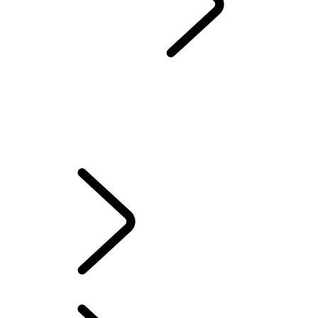
UŻYTKOWNICY
...
AKTUALIZACJE OPROGRAMOWANIA
INFORMACJE OGÓLNE
AKTUALIZACJE OPROGRAMOWANIA
GWARANCJA
POSIADANIE HYBRYDY ELEKTRYCZNEJ
SERWIS I KONSERWACJA
AKCESORIA
AKTUALIZACJE OPROGRAMOWANIA
...
AKTUALIZACJE
OPROGRAMOWANIA
AKTUALIZACJE OPROGRAMOWANIA