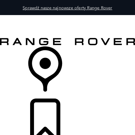
Sprawdź nasze najnowsze oferty Range Rover
MODELE
DLA WŁAŚCICIELI
ODKRYJ
SKLEP
LISTA DEALERÓW