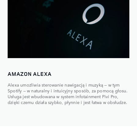
AMAZON ALEXA
Alexa umożliwia sterowanie nawigacją i muzyką — w tym
Spotify — w naturalny i intuicyjny sposób, za pomocą głosu.
Usługa jest wbudowana w system infotainment Pivi Pro,
dzięki czemu działa szybko, płynnie i jest łatwa w obsłudze.