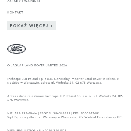
ZASADY I WARUNKI
KONTAKT
POKAŻ WIĘCEJ
© JAGUAR LAND ROVER LIMITED 2026
Inchcape JLR Poland Sp. z o.o. Generalny Importer Land Rover w Polsce, z
siedzibą w Warszawie, adres: ul. Wołoska 24, 02-675 Warszawa.
Adres i dane rejestrowe
:
Inchcape JLR Poland Sp. z o. o., ul. Wołoska 24, 02-
675 Warszawa.
NIP: 527-293-00-46 | REGON: 386368821 | KRS: 0000847401
Sąd Rejonowy dla m.st. Warszawy w Warszawie, XIV Wydział Gospodarczy KRS.
VIEW REGULATION (EU) 2020/740 PDF