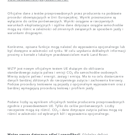
Oficjalne dane z testów przeprowadzonych przez producenta na podstawie
procedur obowiązujących w Unii Europejskiej. Wyniki przeznaczone są
wyłącznie do celów porównawczych. Wyniki osiągane w rzeczywistych
warunkach eksploatacyjnych i ogólne dane dotyczące osiągów samochodów
mogą się różnic w zależności od zmiennych związanych ze sposobem jazdy i
warunkami drogowymi.
Konkretne, opisane funkcje mogą należeć do wyposażenia opcjonalnego lub
być dostępne w zależności od rynku. W celu uzyskania dokładnych informacji
prosimy o kontakt z lokalnym przedstawicielem marki Land Rover.
WLTP jest nowym oficjalnym testem UE służącym do obliczania
standardowego zużycia paliwa i emisji CO₂ dla samochodów osobowych.
Mierzy zużycie paliwa / energii, zasięg i emisję. Ma to na celu dostarczenie
danych bardziej zbliżonych do rzeczywistego zużycia i zachowania kierowcy.
Podczas procedury testowane są pojazdy z opcjonalnym wyposażeniem oraz z
bardziej wymagającą procedurą testową i profilem jazdy.
Podane liczby są wynikiem oficjalnych testów producenta przeprowadzonych
zgodnie z prawodawstwem UE. Tylko do celów porównawczych. Liczby
rzeczywiste mogą się różnić. CO₂ i dane dotyczące zużycia paliwa mogą się
różnić w zależności od wybranych kół i wyposażenia opcjonalnego.
Ważna uwaga dotycząca zdjęć i specyfikacji.
Globalny deficyt