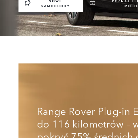
NOWE
POZNAJ EL
SAMOCHODY
MOBI
Range Rover Plug‑in E
do 116 kilometrów – 
pokryć 75% średnich 