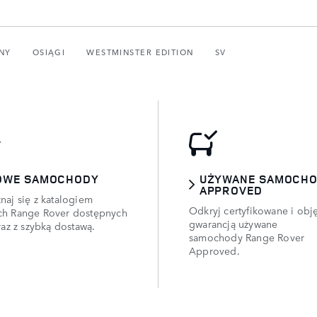
NY
OSIĄGI
WESTMINSTER EDITION
SV
OWE SAMOCHODY
UŻYWANE SAMOCH
APPROVED
naj się z katalogiem
Odkryj certyfikowane i obj
h Range Rover dostępnych
gwarancją używane
raz z szybką dostawą.
samochody Range Rover
Approved.