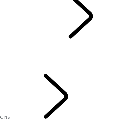
RANGE ROVER
...
OP
OPIS
GALERIA
RANGE ROVER SV
MODELE I SPECYFIKACJE
OPCJE I AKCESORIA
AKTUALNE OFERTY
OPIS
RANGE ROVER