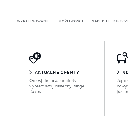
WYRAFINOWANIE
MOŻLIWOŚCI
NAPĘD ELEKTRYCZ
AKTUALNE OFERTY
N
Odkryj limitowane oferty i
Zapoz
wybierz swój następny Range
nowyc
Rover.
już te