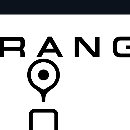
MODELE
DLA WŁAŚCICIELI
ODKRYJ
SKLEP
LISTA DEALERÓW