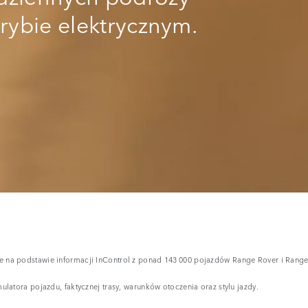
trybie elektrycznym.
e na podstawie informacji InControl z ponad 143 000 pojazdów Range Rover i Range
ulatora pojazdu, faktycznej trasy, warunków otoczenia oraz stylu jazdy.