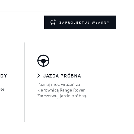
ZAPROJEKTUJ WŁASNY
ODY
JAZDA PRÓBNA
Poznaj moc wrażeń za
ęte
kierownicą Range Rover.
Zarezerwuj jazdę próbną.