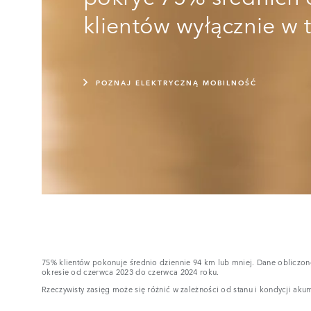
klientów wyłącznie w 
POZNAJ ELEKTRYCZNĄ MOBILNOŚĆ
75% klientów pokonuje średnio dziennie 94 km lub mniej. Dane obliczon
okresie od czerwca 2023 do czerwca 2024 roku.
Rzeczywisty zasięg może się różnić w zależności od stanu i kondycji akum