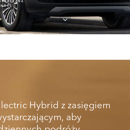
EKTRYCZNĄ
LNOŚĆ
lectric Hybrid z zasięgiem
wystarczającym, aby
dziennych podróży