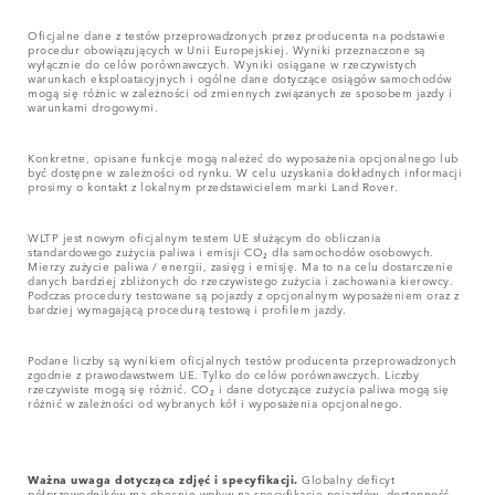
Oficjalne dane z testów przeprowadzonych przez producenta na podstawie
procedur obowiązujących w Unii Europejskiej. Wyniki przeznaczone są
wyłącznie do celów porównawczych. Wyniki osiągane w rzeczywistych
warunkach eksploatacyjnych i ogólne dane dotyczące osiągów samochodów
mogą się różnic w zależności od zmiennych związanych ze sposobem jazdy i
warunkami drogowymi.
Konkretne, opisane funkcje mogą należeć do wyposażenia opcjonalnego lub
być dostępne w zależności od rynku. W celu uzyskania dokładnych informacji
prosimy o kontakt z lokalnym przedstawicielem marki Land Rover.
WLTP jest nowym oficjalnym testem UE służącym do obliczania
standardowego zużycia paliwa i emisji CO₂ dla samochodów osobowych.
Mierzy zużycie paliwa / energii, zasięg i emisję. Ma to na celu dostarczenie
danych bardziej zbliżonych do rzeczywistego zużycia i zachowania kierowcy.
Podczas procedury testowane są pojazdy z opcjonalnym wyposażeniem oraz z
bardziej wymagającą procedurą testową i profilem jazdy.
Podane liczby są wynikiem oficjalnych testów producenta przeprowadzonych
zgodnie z prawodawstwem UE. Tylko do celów porównawczych. Liczby
rzeczywiste mogą się różnić. CO₂ i dane dotyczące zużycia paliwa mogą się
różnić w zależności od wybranych kół i wyposażenia opcjonalnego.
Ważna uwaga dotycząca zdjęć i specyfikacji.
Globalny deficyt
półprzewodników ma obecnie wpływ na specyfikacje pojazdów, dostępność