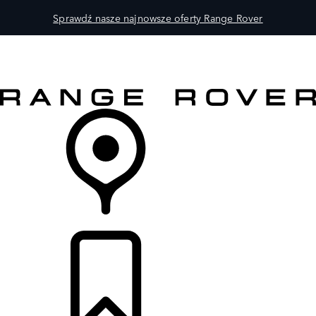
Sprawdź nasze najnowsze oferty Range Rover
MODELE
DLA WŁAŚCICIELI
ODKRYJ
SKLEP
LISTA DEALERÓW