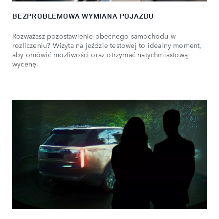
BEZPROBLEMOWA WYMIANA POJAZDU
Rozważasz pozostawienie obecnego samochodu w
rozliczeniu? Wizyta na jeździe testowej to idealny moment,
aby omówić możliwości oraz otrzymać natychmiastową
wycenę.