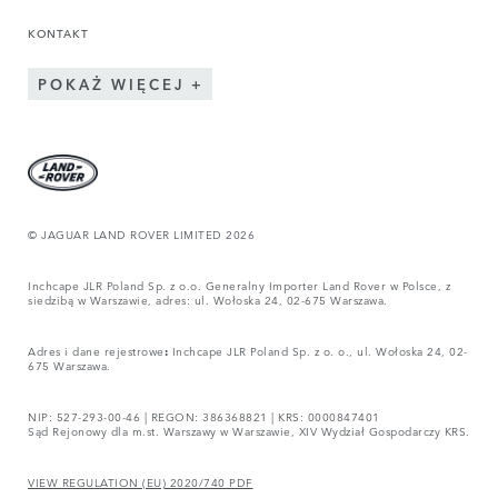
KONTAKT
POKAŻ WIĘCEJ
© JAGUAR LAND ROVER LIMITED 2026
Inchcape JLR Poland Sp. z o.o. Generalny Importer Land Rover w Polsce, z
siedzibą w Warszawie, adres: ul. Wołoska 24, 02-675 Warszawa.
Adres i dane rejestrowe
:
Inchcape JLR Poland Sp. z o. o., ul. Wołoska 24, 02-
675 Warszawa.
NIP: 527-293-00-46 | REGON: 386368821 | KRS: 0000847401
Sąd Rejonowy dla m.st. Warszawy w Warszawie, XIV Wydział Gospodarczy KRS.
VIEW REGULATION (EU) 2020/740 PDF