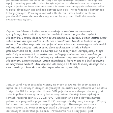
opcji i terminy produkcji. Jest to sytuacja bardzo dynamiczna, w związku z
czym zdjęcia zamieszczone na stronie internetowej mogą nie odzwierciedlać
w pełni aktualnych specyfikacji dotyczących opcji, wykończenia i kombinacji
kolorystycznych. Prosimy o kontakt z Dealerem, który będzie w stanie
potwierdzić wszelkie aktualne ograniczenia, aby umożliwić dokonanie
świadomego wyboru.
Jaguar Land Rover Limited stale poszukuje sposobów na ulepszanie
specyfikacji, konstrukcji i sposobu produkcji swoich pojazdów, części i
akcesoriów. Zmiany dokonywane są nieustannie, w związku z czym zastrzegamy
sobie prawo do wprowadzania ich bez uprzedzenia. Niektóre funkcje mogą
wchodzić w skład wyposażenia opcjonalnego albo standardowego w zależności
od rocznika pojazdu. Informacje, dane techniczne, silniki i kolory
przedstawione na tej stronie opierają się na specyfikacji europejskiej. Mogą
różnić się w zależności od rynku oraz podlegają zmianom bez uprzedniego
powiadomienia. Niektóre pojazdy są pokazane z wyposażeniem opcjonalnym i
akcesoriami zamontowanymi przez sprzedawcę, które mogą nie być dostępne
na wszystkich rynkach. Aby uzyskać informacje na temat lokalnej dostępności i
cen, prosimy o kontakt z miejscowym salonem sprzedaży.
Jaguar Land Rover jest zobowiązany na mocy prawa UE do gromadzenia i
ujawniania niektórych danych dotyczących pojazdów zarejestrowanych od dnia
1 stycznia 2021 r. włącznie. Numer VIN pojazdu wraz z danymi dotyczącymi
zużycia paliwa i energii muszą być udostępniane Komisji Europejskiej w
ramach rozporządzenia UE 2021/392. Udostępniane dane dotyczą zużycia
paliwa, a w przypadku pojazdów PHEV - energii elektrycznej i zasięgu. Więcej
informacji można znaleźć w rozporządzeniu opublikowanym na stronie
internetowej UE. Możesz zrezygnować z udostępniania Komisji danych
dotyczących konkretnego pojazdu. Powiadomienie o rezygnacji jest