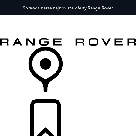
Sprawdź nasze najnowsze oferty Range Rover
MODELE
DLA WŁAŚCICIELI
ODKRYJ
SKLEP
LISTA DEALERÓW