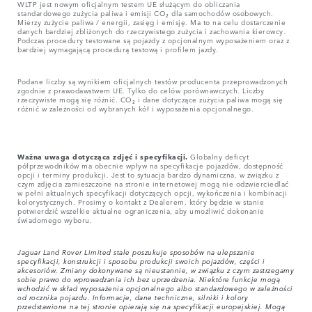
WLTP jest nowym oficjalnym testem UE służącym do obliczania
standardowego zużycia paliwa i emisji CO₂ dla samochodów osobowych.
Mierzy zużycie paliwa / energii, zasięg i emisję. Ma to na celu dostarczenie
danych bardziej zbliżonych do rzeczywistego zużycia i zachowania kierowcy.
Podczas procedury testowane są pojazdy z opcjonalnym wyposażeniem oraz z
bardziej wymagającą procedurą testową i profilem jazdy.
Podane liczby są wynikiem oficjalnych testów producenta przeprowadzonych
zgodnie z prawodawstwem UE. Tylko do celów porównawczych. Liczby
rzeczywiste mogą się różnić. CO₂ i dane dotyczące zużycia paliwa mogą się
różnić w zależności od wybranych kół i wyposażenia opcjonalnego.
Ważna uwaga dotycząca zdjęć i specyfikacji.
Globalny deficyt
półprzewodników ma obecnie wpływ na specyfikacje pojazdów, dostępność
opcji i terminy produkcji. Jest to sytuacja bardzo dynamiczna, w związku z
czym zdjęcia zamieszczone na stronie internetowej mogą nie odzwierciedlać
w pełni aktualnych specyfikacji dotyczących opcji, wykończenia i kombinacji
kolorystycznych. Prosimy o kontakt z Dealerem, który będzie w stanie
potwierdzić wszelkie aktualne ograniczenia, aby umożliwić dokonanie
świadomego wyboru.
Jaguar Land Rover Limited stale poszukuje sposobów na ulepszanie
specyfikacji, konstrukcji i sposobu produkcji swoich pojazdów, części i
akcesoriów. Zmiany dokonywane są nieustannie, w związku z czym zastrzegamy
sobie prawo do wprowadzania ich bez uprzedzenia. Niektóre funkcje mogą
wchodzić w skład wyposażenia opcjonalnego albo standardowego w zależności
od rocznika pojazdu. Informacje, dane techniczne, silniki i kolory
przedstawione na tej stronie opierają się na specyfikacji europejskiej. Mogą