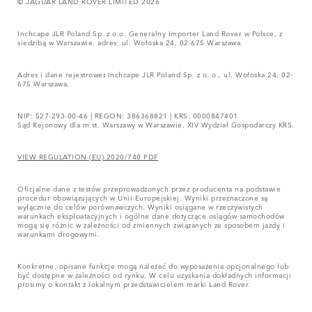
© JAGUAR LAND ROVER LIMITED 2026
Inchcape JLR Poland Sp. z o.o. Generalny Importer Land Rover w Polsce, z
siedzibą w Warszawie, adres: ul. Wołoska 24, 02-675 Warszawa.
Adres i dane rejestrowe
:
Inchcape JLR Poland Sp. z o. o., ul. Wołoska 24, 02-
675 Warszawa.
NIP: 527-293-00-46 | REGON: 386368821 | KRS: 0000847401
Sąd Rejonowy dla m.st. Warszawy w Warszawie, XIV Wydział Gospodarczy KRS.
VIEW REGULATION (EU) 2020/740 PDF
Oficjalne dane z testów przeprowadzonych przez producenta na podstawie
procedur obowiązujących w Unii Europejskiej. Wyniki przeznaczone są
wyłącznie do celów porównawczych. Wyniki osiągane w rzeczywistych
warunkach eksploatacyjnych i ogólne dane dotyczące osiągów samochodów
mogą się różnic w zależności od zmiennych związanych ze sposobem jazdy i
warunkami drogowymi.
Konkretne, opisane funkcje mogą należeć do wyposażenia opcjonalnego lub
być dostępne w zależności od rynku. W celu uzyskania dokładnych informacji
prosimy o kontakt z lokalnym przedstawicielem marki Land Rover.