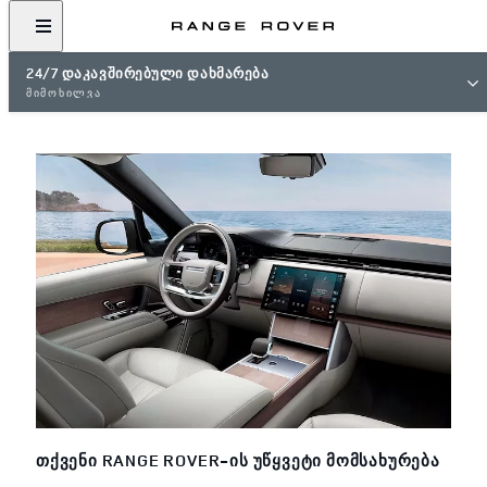
24/7 ᲓᲐᲙᲐᲕᲨᲘᲠᲔᲑᲣᲚᲘ ᲓᲐᲮᲛᲐᲠᲔᲑᲐ
ᲛᲘᲛᲝᲮᲘᲚᲕᲐ
ᲗᲥᲕᲔᲜᲘ RANGE ROVER-ᲘᲡ ᲣᲬᲧᲕᲔᲢᲘ ᲛᲝᲛᲡᲐᲮᲣᲠᲔᲑᲐ