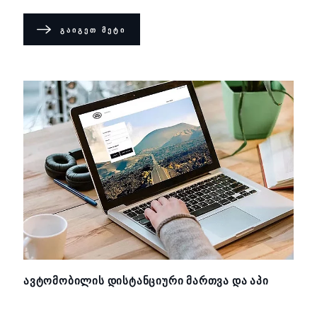
ᲒᲐᲘᲒᲔᲗ ᲛᲔᲢᲘ
ᲐᲕᲢᲝᲛᲝᲑᲘᲚᲘᲡ ᲓᲘᲡᲢᲐᲜᲪᲘᲣᲠᲘ ᲛᲐᲠᲗᲕᲐ ᲓᲐ ᲐᲞᲘ