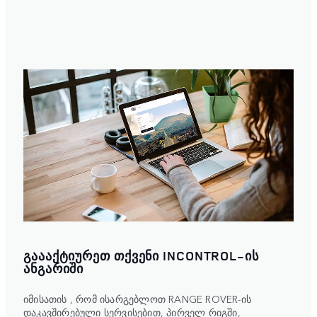
ᲒᲐᲐᲐᲥᲢᲘᲣᲠᲔᲗ ᲗᲥᲕᲔᲜᲘ INCONTROL-ᲘᲡ
ᲐᲜᲒᲐᲠᲘᲨᲘ
იმისათის , რომ ისარგებლოთ RANGE ROVER-ის
დაკავშირებული სერვისებით, პირველ რიგში,