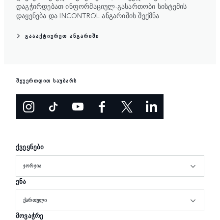
დაგჭირდებათ ინფორმაციულ-გასართობი სისტემის
დაყენება და INCONTROL ანგარიშის შექმნა
ᲒᲐᲐᲐᲥᲢᲘᲣᲠᲔᲗ ᲐᲜᲒᲐᲠᲘᲨᲘ
შეუერთდით საუბარს
ქვეყნები
ᲯᲝᲠᲯᲘᲐ
ენა
ᲥᲐᲠᲗᲣᲚᲘ
მოვაჭრე