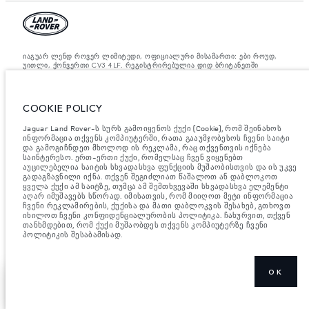
იაგუარ ლენდ როვერ ლიმიტედი, ოფიციალური მისამართი: ები როუდ,
უითლი, ქონვერთი CV3 4LF. რეგისტრირებულია დიდ ბრიტანეთში
ნომრით: 1672070. ევროკავშირის კანონდებლობის თანახმად,
მითითებული ციფრები არის ოფიციალური მწარმოებლის ტესტირების
შედეგები. ავტომობილის საწვავის მოხმარება შესაძლებელია
განვასხვავოთ ტესტებიდან მიღებული შედეგებით, ხოლო ციფრები
COOKIE POLICY
მითითებულია მხოლოდ შედარებითი მიზნისათვის. ვებ გვერდზე
მითითებული ინფორმაცია, ტექნიკური პირობები, ფერები და ფასები
Jaguar Land Rover-ს სურს გამოიყენოს ქუქი (Cookie), რომ შეინახოს
შესაძლებელია იცვლებოდეს ბაზრის მიხედვით და ცვლილება
აუცილებლად მოხდება შეტყობინების შემდეგ. დეტალური ინფორმაციის
ინფორმაცია თქვენს კომპიუტერში, რათა გააუმჯობესოს ჩვენი საიტი
მისაღებად, გთხოვთ, მიმართეთ ადგილობრივ დილერს.
და გამოგიჩნდეთ მხოლოდ ის რეკლამა, რაც თქვენთვის იქნება
საინტერესო. ერთ-ერთი ქუქი, რომელსაც ჩვენ ვიყენებთ
მნიშვნელოვანი ინფორმაცია გამოსახულებისა და სპეციფიკაციის
აუცილებელია საიტის სხვადასხვა ფუნქციის მუშაობისთვის და ის უკვე
შესახებ.
ნახევარგამტარების გლობალური დეფიციტი ამჟამად გავლენას
გადაგზავნილი იქნა. თქვენ შეგიძლიათ წაშალოთ ან დაბლოკოთ
ახდენს ავტომობილის კონსტრუქციის სპეციფიკაციებზე, მოდელების
ყველა ქუქი ამ საიტზე, თუმცა ამ შემთხვევაში სხვადასხვა ელემენტი
ხელმისაწვდომობასა და აწყობის ვადებზე. ეს არის ძალიან დინამიური
აღარ იმუშავებს სწორად. იმისათვის, რომ მიიღოთ მეტი ინფორმაცია
სიტუაცია და, შედეგად, ვებსაიტში გამოყენებული გამოსახულება
ჩვენი რეკლამირების, ქუქისა და მათი დაბლოკვის შესახებ, გთხოვთ
შეიძლება სრულად არ ასახავდეს ფუნქციების, ოფციების, გაფორმებისა
იხილოთ ჩვენი კონფიდენციალურობის პოლიტიკა. ჩახურვით, თქვენ
და ფერის სქემების მიმდინარე სპეციფიკაციებს. გთხოვთ, მიმართოთ
თანხმდებით, რომ ქუქი მუშაობდეს თქვენს კომპიუტერზე ჩვენი
თქვენს დილერს, რომელიც შეძლებს დაადასტუროს თქვენთან არსებული
პოლიტიკის შესაბამისად.
შეზღუდვები, რომ იყოთ წინასწარ ინფორმირებული
OK
ᲘᲞᲝᲕᲔᲗ ᲡᲐᲪᲐᲚᲝ
ᲛᲔᲢᲘᲡ ᲩᲕᲔᲜᲔᲑᲐ
ᲕᲐᲭᲠᲝᲑᲐ