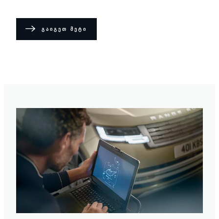
ᲒᲐᲘᲒᲔᲗ ᲛᲔᲢᲘ