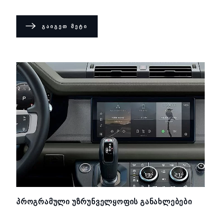
ᲒᲐᲘᲒᲔᲗ ᲛᲔᲢᲘ
ᲞᲠᲝᲒᲠᲐᲛᲣᲚᲘ ᲣᲖᲠᲣᲜᲕᲔᲚᲧᲝᲤᲘᲡ ᲒᲐᲜᲐᲮᲚᲔᲑᲔᲑᲘ