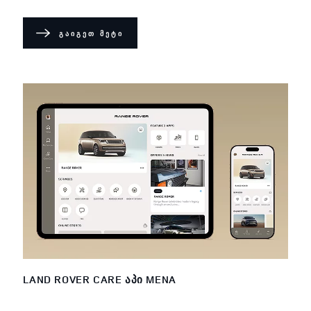
ᲒᲐᲘᲒᲔᲗ ᲛᲔᲢᲘ
LAND ROVER CARE ᲐᲞᲘ MENA