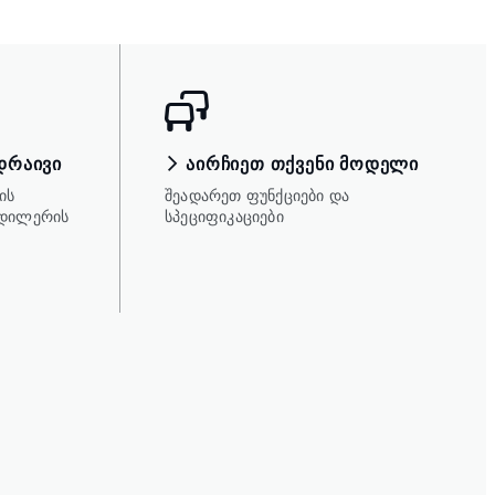
ᲓᲠᲐᲘᲕᲘ
ᲐᲘᲠᲩᲘᲔᲗ ᲗᲥᲕᲔᲜᲘ ᲛᲝᲓᲔᲚᲘ
ის
შეადარეთ ფუნქციები და
 დილერის
სპეციფიკაციები