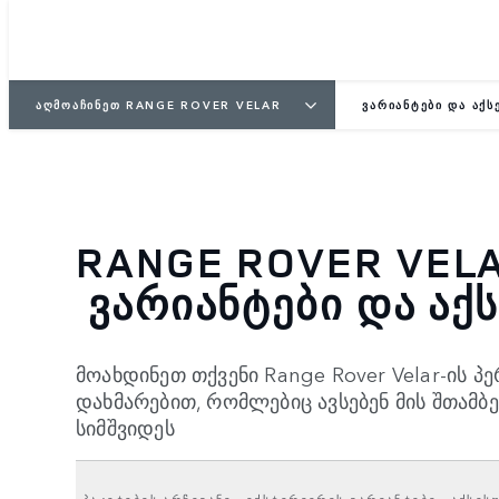
ᲐᲦᲛᲝᲐᲩᲘᲜᲔᲗ RANGE ROVER VELAR
ᲕᲐᲠᲘᲐᲜᲢᲔᲑᲘ ᲓᲐ ᲐᲥᲡ
RANGE ROV
ᲕᲐᲠᲘᲐᲜᲢᲔᲑᲘ ᲓᲐ ᲐᲥ
მოახდინეთ თქვენი Range Rover Velar-ის პ
დახმარებით, რომლებიც ავსებენ მის შთამბ
სიმშვიდეს