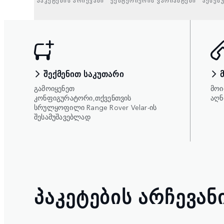
ᲞᲐᲙᲔᲢᲔᲑᲘᲡ ᲐᲠᲩᲔᲕᲐᲜᲘ
ᲔᲥᲡᲢᲔᲠᲘᲔᲠᲘᲡ ᲕᲐᲠᲘᲐᲜᲢᲔᲑᲘ
ᲐᲥᲡᲔᲡ
ᲨᲔᲥᲛᲔᲜᲘᲗ ᲡᲐᲙᲣᲗᲐᲠᲘ
გამოიყენეთ
მოი
კონფიგურატორი,თქვენთვის
აღნ
სრულყოფილი Range Rover Velar-ის
შესამუშავებლად
ᲞᲐᲙᲔᲢᲔᲑᲘᲡ ᲐᲠᲩᲔᲕᲐᲜ