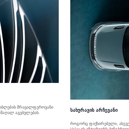
ორბლების მრავალფეროვანი
ᲡᲐᲮᲣᲠᲐᲕᲘᲡ ᲐᲠᲩᲔᲕᲐᲜᲘ
მაღალ აგებულებას.
როგორც ფიქსირებული, ასევე
Velar-ის ინტერიერს ბუნებრივ