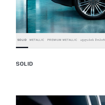
SOLID
METALLIC
PREMIUM METALLIC
ᲐᲢᲚᲐᲡᲘᲡ ᲛᲝᲞᲘ
SOLID