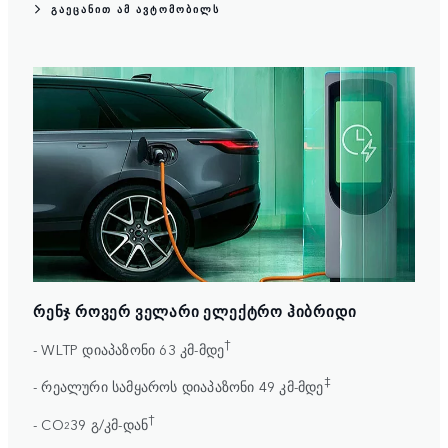
ᲒᲐᲔᲪᲐᲜᲘᲗ ᲐᲛ ᲐᲕᲢᲝᲛᲝᲑᲘᲚᲡ
ᲠᲔᲜᲯ ᲠᲝᲕᲔᲠ ᲕᲔᲚᲐᲠᲘ ᲔᲚᲔᲥᲢᲠᲝ ᲰᲘᲑᲠᲘᲓᲘ
†
- WLTP დიაპაზონი 63 კმ-მდე
‡
- რეალური სამყაროს დიაპაზონი 49 კმ-მდე
†
- CO
39 გ/კმ-დან
2