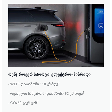
ᲠᲔᲜᲯ ᲠᲝᲕᲔᲠ ᲡᲞᲝᲠᲢᲘ ᲔᲚᲔᲥᲢᲠᲝ-ᲰᲘᲑᲠᲘᲓᲘ
†
- WLTP დიაპაზონი 118 კმ-მდე
‡
- რეალური სამყაროს დიაპაზონი 92 კმ-მდეა
†
- CO
60 გ/კმ-დან
2