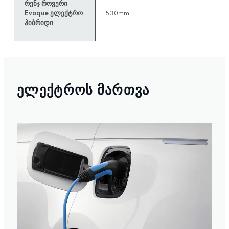
რენჯ როვერი
Evoque ელექტრო
530mm
ჰიბრიდი
ᲔᲚᲔᲥᲢᲠᲝᲡ ᲛᲐᲠᲗᲕᲐ