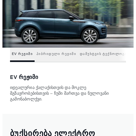
EV ᲠᲔᲟᲘᲛᲘ
ᲰᲘᲑᲠᲘᲓᲣᲚᲘ ᲠᲔᲟᲘᲛᲘ
ᲓᲐᲛᲣᲮᲢᲕᲘᲡ ᲢᲔᲥᲜᲝᲚᲝᲒᲘᲐ
EV ᲠᲔᲟᲘᲛᲘ
იდეალურია ქალაქისთვის და მოკლე
მგზავრობებისთვის — ჩუმი მართვა და ნულოვანი
გამონაბოლქვი.
ᲑᲣᲥᲡᲘᲠᲔᲑᲐ ᲔᲚᲔᲥᲢᲠᲝ