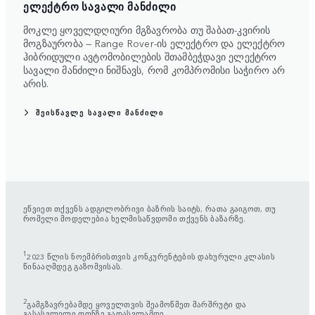
ᲔᲚᲔᲥᲢᲠᲝ ᲡᲐᲕᲐᲚᲘ ᲛᲐᲜᲫᲘᲚᲘ
მოკლე ყოველდღიური მგზავრობა თუ შაბათ-კვირის
მოგზაურობა — Range Rover-ის ელექტრო და ელექტრო
ჰიბრიდული ავტომობილების შთამბეჭდავი ელექტრო
სავალი მანძილი ნიშნავს, რომ კომპრომისი საჭირო არ
არის.
ᲨᲔᲘᲡᲬᲐᲕᲚᲔ ᲡᲐᲕᲐᲚᲘ ᲛᲐᲜᲫᲘᲚᲘ
ეწვიეთ თქვენს ადგილობრივი ბაზრის საიტს, რათა გაიგოთ, თუ
რომელი მოდელებია ხელმისაწვდომი თქვენს ბაზარზე.
1
2023 წლის ნოემბრისთვის კონკურენტების დახურული კლასის
წინააღმდეგ გაზომვისას.
2
გამგზავრებამდე ყოველთვის შეამოწმეთ მარშრუტი და
გასასვლელი ფონზე გადასვლამდე.