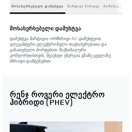
ᲛᲝᲡᲐᲮᲔᲠᲮᲔᲑᲔᲚᲘ ᲓᲐᲛᲣᲮᲢᲕᲐ
ᲛᲐᲠᲢᲘᲕᲘ ᲛᲐᲠᲗᲕᲐ
ᲛᲝᲬᲘᲜᲐᲕᲔ ᲑᲐᲢ
ᲛᲝᲡᲐᲮᲔᲠᲮᲔᲑᲔᲚᲘ ᲓᲐᲛᲣᲮᲢᲕᲐ
დამუხტვა მარტივია ორმხრივი AC დამუხტვით,
ელეგანტური ელექტრონული თავსახურებითა და
განათებული პორტებით. მაქსიმალური
კომფორტისთვის, შეავსეთ ენერგია გზაზე ყველაზე
სწრაფი დამტენებით.
ᲠᲔᲜᲯ ᲠᲝᲕᲔᲠᲘ ᲔᲚᲔᲥᲢᲠᲝ
ᲰᲘᲑᲠᲘᲓᲘ (PHEV)