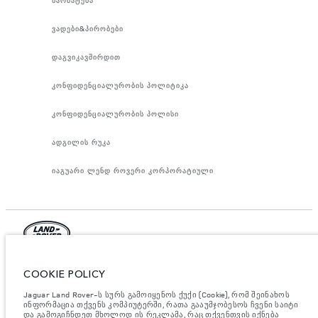
ვადები&პირობები
დაგვიკავშირდით
კონფიდენციალურობის პოლიტიკა
კონფიდენციალურობის პოლისი
ადგილის რუკა
იაგუარი ლენდ როვერი კორპორატიული
იაგუარ ლენდ როვერ ლიმიტედი, ოფიციალური მისამართი: ები როუდ,
COOKIE POLICY
უითლი, ქონვერთი CV3 4LF. რეგისტრირებულია დიდ ბრიტანეთში
ნომრით: 1672070. ევროკავშირის კანონდებლობის თანახმად,
მითითებული ციფრები არის ოფიციალური მწარმოებლის ტესტირების
Jaguar Land Rover-ს სურს გამოიყენოს ქუქი (Cookie), რომ შეინახოს
შედეგები. ავტომობილის საწვავის მოხმარება შესაძლებელია
ინფორმაცია თქვენს კომპიუტერში, რათა გააუმჯობესოს ჩვენი საიტი
განვასხვავოთ ტესტებიდან მიღებული შედეგებით, ხოლო ციფრები
და გამოგიჩნდეთ მხოლოდ ის რეკლამა, რაც თქვენთვის იქნება