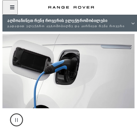
ᲐᲦᲛᲝᲐᲩᲘᲜᲔᲗ ᲠᲔᲜᲯ ᲠᲝᲕᲔᲠᲘᲡ ᲔᲚᲔᲥᲢᲠᲝᲛᲝᲑᲘᲚᲔᲑᲘ
ᲒᲐᲓᲐᲓᲘᲗ ᲔᲚᲔᲥᲢᲠᲝ ᲐᲕᲢᲝᲛᲝᲑᲘᲚᲖᲔ ᲓᲐ ᲐᲘᲠᲩᲘᲔᲗ ᲠᲔᲜᲯ ᲠᲝᲕᲔᲠᲘ