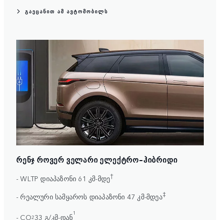
ᲒᲐᲔᲪᲐᲜᲘᲗ ᲐᲛ ᲐᲕᲢᲝᲛᲝᲑᲘᲚᲡ
ᲠᲔᲜᲯ ᲠᲝᲕᲔᲠ ᲕᲔᲚᲐᲠᲘ ᲔᲚᲔᲥᲢᲠᲝ-ᲰᲘᲑᲠᲘᲓᲘ
†
- WLTP დიაპაზონი 61 კმ-მდე
‡
- რეალური სამყაროს დიაპაზონი 47 კმ-მდეა
1
- CO
33 გ/კმ-დან
2