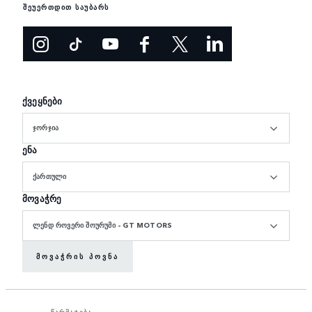
შეუერთდით საუბარს
ქვეყნები
ᲯᲝᲠᲯᲘᲐ
ენა
ᲥᲐᲠᲗᲣᲚᲘ
მოვაჭრე
ᲚᲔᲜᲓ ᲠᲝᲕᲔᲠᲘ ᲨᲝᲣᲠᲣᲛᲘ - GT MOTORS
ᲛᲝᲕᲐᲭᲠᲘᲡ ᲞᲝᲕᲜᲐ
წარმატება