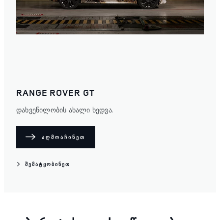
ახალი ელექტრო რენჯ როვერი ახალი ეპოქის
დასაწყისია. კლასიკური პრემიუმ-კლასის SUV
აღჭურვილია თითქმის უხმო სრულად ელექტრო
მოტორით, რაც დახვეწილობის ახალ დონეს
გვთავაზობს.
ᲨᲔᲣᲔᲠᲗᲓᲘᲗ ᲛᲝᲛᲚᲝᲓᲘᲜᲔᲗᲐ ᲡᲘᲐᲡ