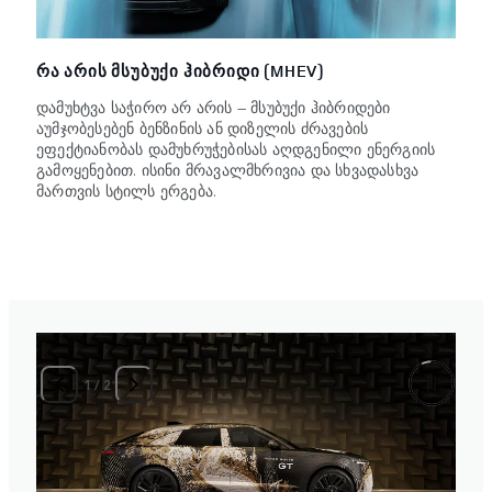
ᲠᲐ ᲐᲠᲘᲡ ᲛᲡᲣᲑᲣᲥᲘ ᲰᲘᲑᲠᲘᲓᲘ (MHEV)
დამუხტვა საჭირო არ არის — მსუბუქი ჰიბრიდები
აუმჯობესებენ ბენზინის ან დიზელის ძრავების
ეფექტიანობას დამუხრუჭებისას აღდგენილი ენერგიის
გამოყენებით. ისინი მრავალმხრივია და სხვადასხვა
მართვის სტილს ერგება.
2
/
2
ᲐᲮᲐᲚᲘ ᲔᲚᲔᲥᲢᲠᲝ ᲠᲔᲜᲯ ᲠᲝᲕᲔᲠᲘ