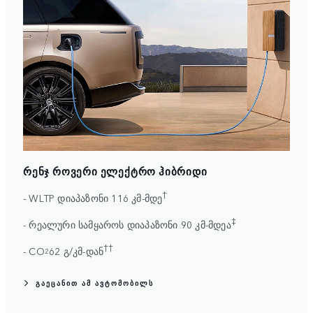
ᲠᲔᲜᲯ ᲠᲝᲕᲔᲠᲘ ᲔᲚᲔᲥᲢᲠᲝ ᲰᲘᲑᲠᲘᲓᲘ
†
- WLTP დიაპაზონი 116 კმ-მდე
‡
- რეალური სამყაროს დიაპაზონი 90 კმ-მდეა
††
- CO
62 გ/კმ-დან
2
ᲒᲐᲔᲪᲐᲜᲘᲗ ᲐᲛ ᲐᲕᲢᲝᲛᲝᲑᲘᲚᲡ