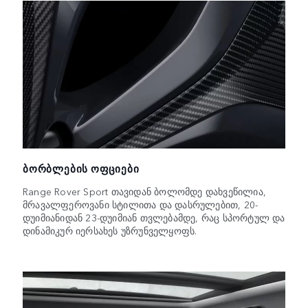
ᲑᲝᲠᲑᲚᲔᲑᲘᲡ ᲝᲤᲪᲘᲔᲑᲘ
Range Rover Sport თავიდან ბოლომდე დახვეწილია,
მრავალფეროვანი სტილითა და დასრულებით, 20-
დუიმიანიდან 23-დუიმიან თვლებამდე, რაც სპორტულ და
დინამიკურ იერსახეს უზრუნველყოფს.