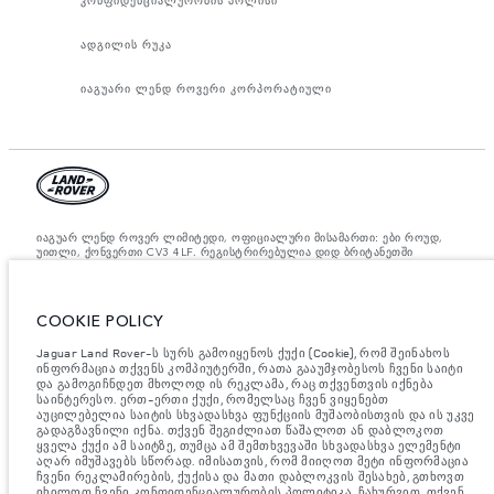
ადგილის რუკა
იაგუარი ლენდ როვერი კორპორატიული
იაგუარ ლენდ როვერ ლიმიტედი, ოფიციალური მისამართი: ები როუდ,
უითლი, ქონვერთი CV3 4LF. რეგისტრირებულია დიდ ბრიტანეთში
ნომრით: 1672070. ევროკავშირის კანონდებლობის თანახმად,
მითითებული ციფრები არის ოფიციალური მწარმოებლის ტესტირების
შედეგები. ავტომობილის საწვავის მოხმარება შესაძლებელია
განვასხვავოთ ტესტებიდან მიღებული შედეგებით, ხოლო ციფრები
COOKIE POLICY
მითითებულია მხოლოდ შედარებითი მიზნისათვის. ვებ გვერდზე
მითითებული ინფორმაცია, ტექნიკური პირობები, ფერები და ფასები
შესაძლებელია იცვლებოდეს ბაზრის მიხედვით და ცვლილება
Jaguar Land Rover-ს სურს გამოიყენოს ქუქი (Cookie), რომ შეინახოს
აუცილებლად მოხდება შეტყობინების შემდეგ. დეტალური ინფორმაციის
ინფორმაცია თქვენს კომპიუტერში, რათა გააუმჯობესოს ჩვენი საიტი
მისაღებად, გთხოვთ, მიმართეთ ადგილობრივ დილერს.
და გამოგიჩნდეთ მხოლოდ ის რეკლამა, რაც თქვენთვის იქნება
საინტერესო. ერთ-ერთი ქუქი, რომელსაც ჩვენ ვიყენებთ
მნიშვნელოვანი ინფორმაცია გამოსახულებისა და სპეციფიკაციის
აუცილებელია საიტის სხვადასხვა ფუნქციის მუშაობისთვის და ის უკვე
შესახებ.
ნახევარგამტარების გლობალური დეფიციტი ამჟამად გავლენას
გადაგზავნილი იქნა. თქვენ შეგიძლიათ წაშალოთ ან დაბლოკოთ
ახდენს ავტომობილის კონსტრუქციის სპეციფიკაციებზე, მოდელების
ყველა ქუქი ამ საიტზე, თუმცა ამ შემთხვევაში სხვადასხვა ელემენტი
ხელმისაწვდომობასა და აწყობის ვადებზე. ეს არის ძალიან დინამიური
აღარ იმუშავებს სწორად. იმისათვის, რომ მიიღოთ მეტი ინფორმაცია
სიტუაცია და, შედეგად, ვებსაიტში გამოყენებული გამოსახულება
ჩვენი რეკლამირების, ქუქისა და მათი დაბლოკვის შესახებ, გთხოვთ
შეიძლება სრულად არ ასახავდეს ფუნქციების, ოფციების, გაფორმებისა
იხილოთ ჩვენი კონფიდენციალურობის პოლიტიკა. ჩახურვით, თქვენ