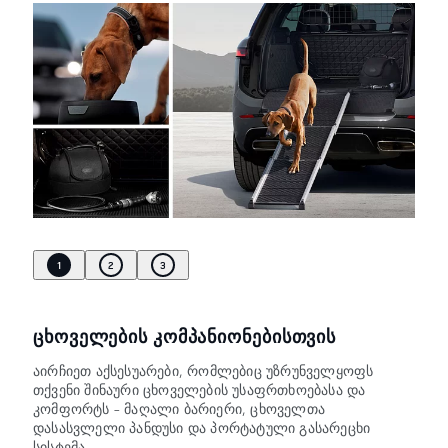
1
2
3
ᲪᲮᲝᲕᲔᲚᲔᲑᲘᲡ ᲙᲝᲛᲞᲐᲜᲘᲝᲜᲔᲑᲘᲡᲗᲕᲘᲡ
აირჩიეთ აქსესუარები, რომლებიც უზრუნველყოფს
თქვენი შინაური ცხოველების უსაფრთხოებასა და
კომფორტს – მაღალი ბარიერი, ცხოველთა
დასასვლელი პანდუსი და პორტატული გასარეცხი
სისტემა.