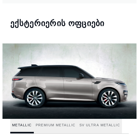
ᲔᲥᲡᲢᲔᲠᲘᲔᲠᲘᲡ ᲝᲤᲪᲘᲔᲑᲘ
METALLIC
PREMIUM METALLIC
SV ULTRA METALLIC