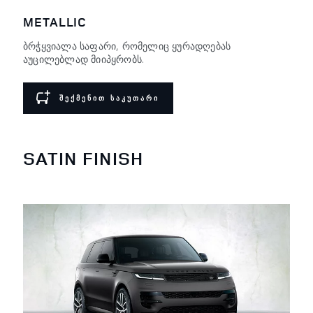
METALLIC
ბრჭყვიალა საფარი, რომელიც ყურადღებას
აუცილებლად მიიპყრობს.
ᲨᲔᲥᲛᲔᲜᲘᲗ ᲡᲐᲙᲣᲗᲐᲠᲘ
SATIN FINISH