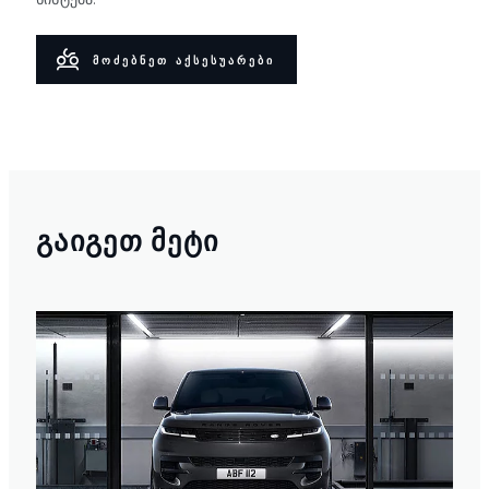
ᲛᲝᲫᲔᲑᲜᲔᲗ ᲐᲥᲡᲔᲡᲣᲐᲠᲔᲑᲘ
ᲒᲐᲘᲒᲔᲗ ᲛᲔᲢᲘ