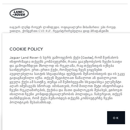
იაგუარ ლენდ როვერ ლიმიტედი, ოფიციალური მისამართი: ები როუდ,
უითლი, ქონვერთი CV3 4LF. რეგისტრირებულია დიდ ბრიტანეთში
ნომრით: 1672070. ევროკავშირის კანონდებლობის თანახმად,
მითითებული ციფრები არის ოფიციალური მწარმოებლის ტესტირების
შედეგები. ავტომობილის საწვავის მოხმარება შესაძლებელია
განვასხვავოთ ტესტებიდან მიღებული შედეგებით, ხოლო ციფრები
COOKIE POLICY
მითითებულია მხოლოდ შედარებითი მიზნისათვის. ვებ გვერდზე
მითითებული ინფორმაცია, ტექნიკური პირობები, ფერები და ფასები
Jaguar Land Rover-ს სურს გამოიყენოს ქუქი (Cookie), რომ შეინახოს
შესაძლებელია იცვლებოდეს ბაზრის მიხედვით და ცვლილება
აუცილებლად მოხდება შეტყობინების შემდეგ. დეტალური ინფორმაციის
ინფორმაცია თქვენს კომპიუტერში, რათა გააუმჯობესოს ჩვენი საიტი
მისაღებად, გთხოვთ, მიმართეთ ადგილობრივ დილერს.
და გამოგიჩნდეთ მხოლოდ ის რეკლამა, რაც თქვენთვის იქნება
საინტერესო. ერთ-ერთი ქუქი, რომელსაც ჩვენ ვიყენებთ
მნიშვნელოვანი ინფორმაცია გამოსახულებისა და სპეციფიკაციის
აუცილებელია საიტის სხვადასხვა ფუნქციის მუშაობისთვის და ის უკვე
შესახებ.
ნახევარგამტარების გლობალური დეფიციტი ამჟამად გავლენას
გადაგზავნილი იქნა. თქვენ შეგიძლიათ წაშალოთ ან დაბლოკოთ
ახდენს ავტომობილის კონსტრუქციის სპეციფიკაციებზე, მოდელების
ყველა ქუქი ამ საიტზე, თუმცა ამ შემთხვევაში სხვადასხვა ელემენტი
ხელმისაწვდომობასა და აწყობის ვადებზე. ეს არის ძალიან დინამიური
აღარ იმუშავებს სწორად. იმისათვის, რომ მიიღოთ მეტი ინფორმაცია
სიტუაცია და, შედეგად, ვებსაიტში გამოყენებული გამოსახულება
ჩვენი რეკლამირების, ქუქისა და მათი დაბლოკვის შესახებ, გთხოვთ
შეიძლება სრულად არ ასახავდეს ფუნქციების, ოფციების, გაფორმებისა
იხილოთ ჩვენი კონფიდენციალურობის პოლიტიკა. ჩახურვით, თქვენ
და ფერის სქემების მიმდინარე სპეციფიკაციებს. გთხოვთ, მიმართოთ
თანხმდებით, რომ ქუქი მუშაობდეს თქვენს კომპიუტერზე ჩვენი
თქვენს დილერს, რომელიც შეძლებს დაადასტუროს თქვენთან არსებული
პოლიტიკის შესაბამისად.
შეზღუდვები, რომ იყოთ წინასწარ ინფორმირებული
OK
ᲒᲐᲘᲪᲐᲜᲘᲗ RANGE
ᲛᲔᲢᲘᲡ ᲩᲕᲔᲜᲔᲑᲐ
ROVER SV