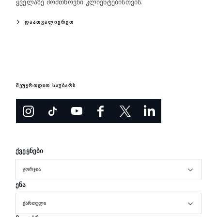
ყველაზე მომთხოვნი კლიენტებისთვის.
ᲓᲐᲐᲗᲕᲐᲚᲘᲔᲠᲔᲗ
შეუერთდით საუბარს
ქვეყნები
ᲯᲝᲠᲯᲘᲐ
ენა
ᲥᲐᲠᲗᲣᲚᲘ