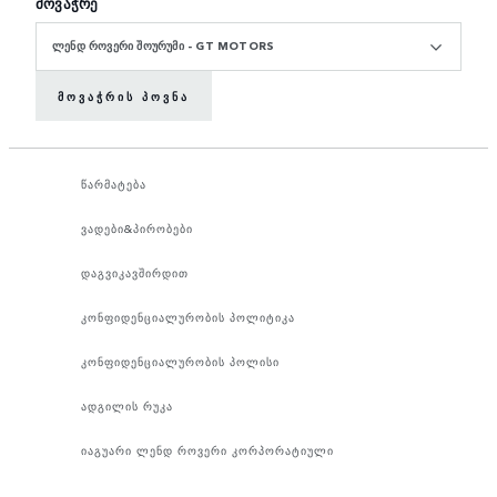
მოვაჭრე
ᲚᲔᲜᲓ ᲠᲝᲕᲔᲠᲘ ᲨᲝᲣᲠᲣᲛᲘ - GT MOTORS
ᲛᲝᲕᲐᲭᲠᲘᲡ ᲞᲝᲕᲜᲐ
წარმატება
ვადები&პირობები
დაგვიკავშირდით
კონფიდენციალურობის პოლიტიკა
კონფიდენციალურობის პოლისი
ადგილის რუკა
იაგუარი ლენდ როვერი კორპორატიული