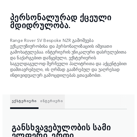
ᲞᲔᲠᲡᲝᲜᲐᲚᲣᲠᲐᲓ ᲥᲪᲔᲣᲚᲘ
ᲛᲓᲘᲓᲠᲣᲚᲝᲑᲐ.
Range Rover SV Bespoke NZR გამოშვება
ექსკლუზიურობისა და პერსონალიზაციის იშვიათი
გამოხატულებაა. ინტერიერის უნიკალური დასრულებითა
და ნაქარგებით დაწყებული, ექსტერიერის
საგულდაგულოდ შერჩეული პალიტრითა და აქცენტებით
დამთავრებული, ის ღრმად გააზრებულ და უაღრესად
ინდივიდუალურ გამოცდილებას გთავაზობთ.
ᲔᲥᲡᲢᲔᲠᲘᲔᲠᲘ
ᲘᲜᲢᲔᲠᲘᲔᲠᲘ
ᲒᲐᲜᲡᲮᲕᲐᲕᲔᲑᲣᲚᲝᲑᲘᲡ ᲡᲐᲛᲘ
ᲔᲚᲤᲔᲠᲘ. ᲔᲠᲗᲘ