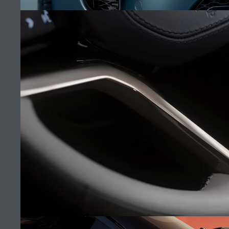
ᲚᲔᲜᲓ ᲠᲝᲕᲔᲠᲘ ᲨᲝᲣᲠᲣᲛᲘ - GT MOTORS
ᲛᲝᲕᲐᲭᲠᲘᲡ ᲞᲝᲕᲜᲐ
წარმატება
ვადები&პირობები
RANGE ROVER EVOQUE
დაგვიკავშირდით
კონფიდენციალურობის პოლიტიკა
(10)
კონფიდენციალურობის პოლისი
ადგილის რუკა
იაგუარი ლენდ როვერი კორპორატიული