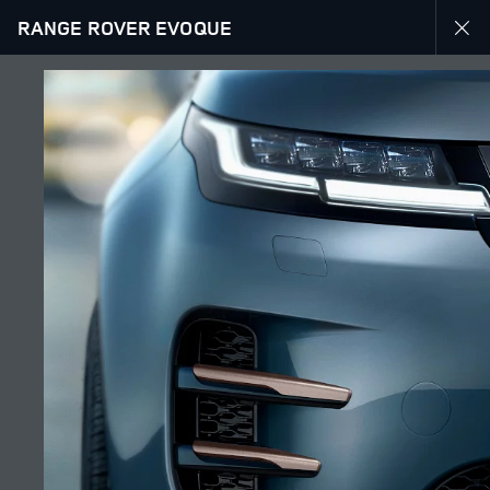
RANGE ROVER EVOQUE
RANGE ROVER EVOQUE
ᲒᲐᲚᲔᲠᲔᲐ
შეუერთდით საუბარს
ქვეყნები
ᲯᲝᲠᲯᲘᲐ
ენა
ᲥᲐᲠᲗᲣᲚᲘ
მოვაჭრე