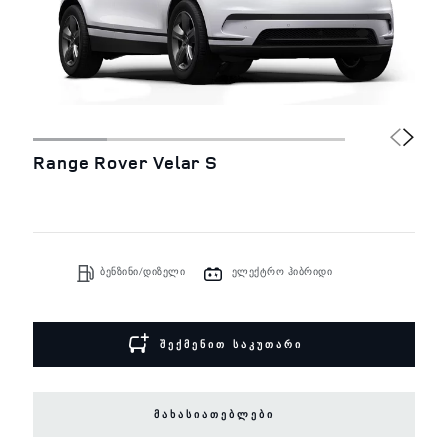
Range Rover Velar S
ბენზინი/დიზელი
ელექტრო ჰიბრიდი
ᲨᲔᲥᲛᲔᲜᲘᲗ ᲡᲐᲙᲣᲗᲐᲠᲘ
ᲛᲐᲮᲐᲡᲘᲐᲗᲔᲑᲚᲔᲑᲘ