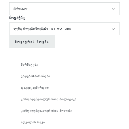
ᲥᲐᲠᲗᲣᲚᲘ
მოვაჭრე
ᲚᲔᲜᲓ ᲠᲝᲕᲔᲠᲘ ᲨᲝᲣᲠᲣᲛᲘ - GT MOTORS
ᲛᲝᲕᲐᲭᲠᲘᲡ ᲞᲝᲕᲜᲐ
წარმატება
ვადები&პირობები
დაგვიკავშირდით
კონფიდენციალურობის პოლიტიკა
კონფიდენციალურობის პოლისი
ადგილის რუკა