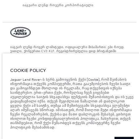
იაგუარი ლენდ როვერი კორპორატიული
იაგუარ ლენდ როვერ ლიმიტედი, ოფიციალური მისამართი: ები როუდ,
უითლი, ქონვერთი CV3 4LF. რეგისტრირებულია დიდ ბრიტანეთში
ნომრით: 1672070. ევროკავშირის კანონდებლობის თანახმად,
მითითებული ციფრები არის ოფიციალური მწარმოებლის ტესტირების
შედეგები. ავტომობილის საწვავის მოხმარება შესაძლებელია
განვასხვავოთ ტესტებიდან მიღებული შედეგებით, ხოლო ციფრები
COOKIE POLICY
მითითებულია მხოლოდ შედარებითი მიზნისათვის. ვებ გვერდზე
მითითებული ინფორმაცია, ტექნიკური პირობები, ფერები და ფასები
Jaguar Land Rover-ს სურს გამოიყენოს ქუქი (Cookie), რომ შეინახოს
შესაძლებელია იცვლებოდეს ბაზრის მიხედვით და ცვლილება
აუცილებლად მოხდება შეტყობინების შემდეგ. დეტალური ინფორმაციის
ინფორმაცია თქვენს კომპიუტერში, რათა გააუმჯობესოს ჩვენი საიტი
მისაღებად, გთხოვთ, მიმართეთ ადგილობრივ დილერს.
და გამოგიჩნდეთ მხოლოდ ის რეკლამა, რაც თქვენთვის იქნება
საინტერესო. ერთ-ერთი ქუქი, რომელსაც ჩვენ ვიყენებთ
მნიშვნელოვანი ინფორმაცია გამოსახულებისა და სპეციფიკაციის
აუცილებელია საიტის სხვადასხვა ფუნქციის მუშაობისთვის და ის უკვე
შესახებ.
ნახევარგამტარების გლობალური დეფიციტი ამჟამად გავლენას
გადაგზავნილი იქნა. თქვენ შეგიძლიათ წაშალოთ ან დაბლოკოთ
ახდენს ავტომობილის კონსტრუქციის სპეციფიკაციებზე, მოდელების
ყველა ქუქი ამ საიტზე, თუმცა ამ შემთხვევაში სხვადასხვა ელემენტი
ხელმისაწვდომობასა და აწყობის ვადებზე. ეს არის ძალიან დინამიური
აღარ იმუშავებს სწორად. იმისათვის, რომ მიიღოთ მეტი ინფორმაცია
სიტუაცია და, შედეგად, ვებსაიტში გამოყენებული გამოსახულება
ჩვენი რეკლამირების, ქუქისა და მათი დაბლოკვის შესახებ, გთხოვთ
შეიძლება სრულად არ ასახავდეს ფუნქციების, ოფციების, გაფორმებისა
იხილოთ ჩვენი კონფიდენციალურობის პოლიტიკა. ჩახურვით, თქვენ
და ფერის სქემების მიმდინარე სპეციფიკაციებს. გთხოვთ, მიმართოთ
თანხმდებით, რომ ქუქი მუშაობდეს თქვენს კომპიუტერზე ჩვენი
თქვენს დილერს, რომელიც შეძლებს დაადასტუროს თქვენთან არსებული
პოლიტიკის შესაბამისად.
შეზღუდვები, რომ იყოთ წინასწარ ინფორმირებული