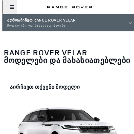
ᲐᲦᲛᲝᲐᲩᲘᲜᲔᲗ RANGE ROVER VELAR
ᲛᲝᲓᲔᲚᲔᲑᲘ ᲓᲐ ᲛᲐᲮᲐᲡᲘᲐᲗᲔᲑᲚᲔᲑᲘ
RANGE ROVER VELAR
ᲛᲝᲓᲔᲚᲔᲑᲘ ᲓᲐ ᲛᲐᲮᲐᲡᲘᲐᲗᲔᲑᲚᲔᲑᲘ
ᲐᲘᲠᲩᲘᲔᲗ ᲗᲥᲕᲔᲜᲘ ᲛᲝᲓᲔᲚᲘ