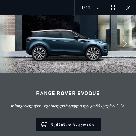
1/10
შეუერთდით საუბარს
ქვეყნები
RANGE ROVER EVOQUE
ᲯᲝᲠᲯᲘᲐ
ორიგინალური, ძვირადღირებული და კომპაქტური SUV.
ენა
ᲥᲐᲠᲗᲣᲚᲘ
ᲨᲔᲥᲛᲔᲜᲘᲗ ᲡᲐᲙᲣᲗᲐᲠᲘ
მოვაჭრე