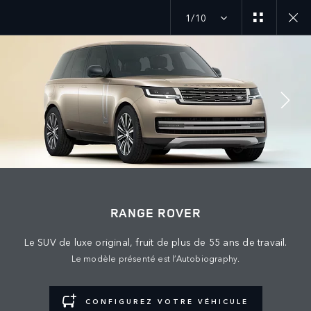
1/10
SUIVEZ LA CONVERSATION
Marché
RANGE ROVER
TUNISIE
Le SUV de luxe original, fruit de plus de 55 ans de travail.
Langue
Le modèle présenté est l’Autobiography.
FRANÇAIS
Détaillant
CONFIGUREZ VOTRE VÉHICULE