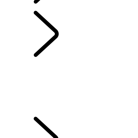
Spanish
CAPÍTULOS DE RANGE ROVER
...
SUITE SUPLETORIA
PARA EL PORTÓN TRASERO - EMILY BOOKER
RESUMEN
LA HISTORIA DEL RANGE ROVER
Range Rover House
Los desafíos del Range Rover Sport
London Editions
WIMBLEDON
SUITE SUPLETORIA PARA EL PORTÓN TRASERO - EMILY BOOKER
SISTEMA DE SONIDO MERIDIAN
ELECTROSTATIC SOUND