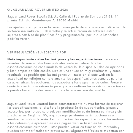
© JAGUAR LAND ROVER LIMITED 2026
Jaguar Land Rover España S.L.U., Calle del Puerto de Somport 21-23, 4ª
planta, Edificio Monteburgos A, 28050 Madrid
Los ajustes inteligentes se lanzarán como parte de una futura actualización de
software inalámbrica. El desarrollo y la actualización de software están
sujetos a cambios de planificación y programación, por lo que las fechas
podrían variar.
VER REGULACIÓN (EU) 2020/740 PDF
Nota importante sobre las imágenes y las especificaciones.
La escasez
mundial de semiconductores está afectando actualmente a las
especificaciones de cada modelo de vehículo, la disponibilidad de opciones
y los tiempos de fabricación. Esta es una situación muy cambiante, y como
resultado, es posible que las imágenes utilizadas en el sitio web en la
actualidad no reflejen completamente las especificaciones actuales para las
características, las opciones, los acabados y los esquemas de color. Ponte en
contacto con tu concesionario para que te confirme las restricciones actuales
y puedas tomar una decisión con toda la información disponible.
Jaguar Land Rover Limited busca constantemente nuevas formas de mejorar
las especificaciones, el diseño y la producción de sus vehículos, piezas y
accesorios, por lo que se producen modificaciones de forma continua y sin
previo aviso. Según el MY, algunos equipamientos serán opcionales o
vendrán incluidos de serie. La información, las especificaciones, los motores
y los colores que aparecen en esta página web se basan en las
especificaciones europeas. Estos pueden variar en función del mercado y
pueden ser modificados sin previo aviso. Algunos vehículos se muestran con