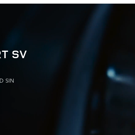
T SV
D SIN