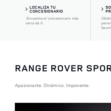
LOCALIZA TU
SO
CONCESIONARIO
P
Encuentra el concesionario más
Obtén
cerca de ti.
perso
favori
RANGE ROVER SPOR
Apasionante. Dinámico. Imponente.