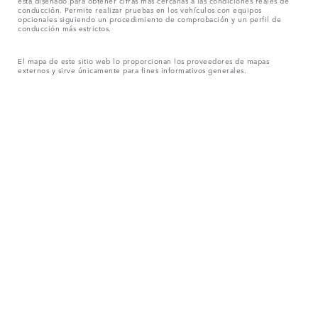
está diseñado para obtener cifras más cercanas a las condiciones reales de
conducción. Permite realizar pruebas en los vehículos con equipos
opcionales siguiendo un procedimiento de comprobación y un perfil de
conducción más estrictos.
El mapa de este sitio web lo proporcionan los proveedores de mapas
externos y sirve únicamente para fines informativos generales.