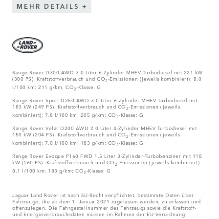
MEHR DETAILS
Range Rover D300 AWD 3.0 Liter 6-Zylinder MHEV Turbodiesel mit 221 kW
(300 PS): Kraftstoffverbrauch und CO
-Emissionen (jeweils kombiniert): 8,0
2
l/100 km; 211 g/km; CO
-Klasse: G
2
Range Rover Sport D250 AWD 3.0 Liter 6-Zylinder MHEV Turbodiesel mit
183 kW (249 PS): Kraftstoffverbrauch und CO
-Emissionen (jeweils
2
kombiniert): 7,8 l/100 km; 205 g/km; CO
-Klasse: G
2
Range Rover Velar D200 AWD 2.0 Liter 4-Zylinder MHEV Turbodiesel mit
150 kW (204 PS): Kraftstoffverbrauch und CO
-Emissionen (jeweils
2
kombiniert): 7,0 l/100 km; 183 g/km; CO
-Klasse: G
2
Range Rover Evoque P160 FWD 1.5 Liter 3-Zylinder-Turbobenziner mit 118
kW (160 PS): Kraftstoffverbrauch und CO
-Emissionen (jeweils kombiniert):
2
8,1 l/100 km; 183 g/km; CO
-Klasse: G
2
Jaguar Land Rover ist nach EU-Recht verpflichtet, bestimmte Daten über
Fahrzeuge, die ab dem 1. Januar 2021 zugelassen werden, zu erfassen und
offenzulegen. Die Fahrgestellnummer des Fahrzeugs sowie die Kraftstoff-
und Energieverbrauchsdaten müssen im Rahmen der EU-Verordnung